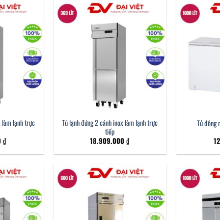
 làm lạnh trực
Tủ lạnh đứng 2 cánh inox làm lạnh trực
Tủ đông 
tiếp
0
₫
18.909.000
₫
1