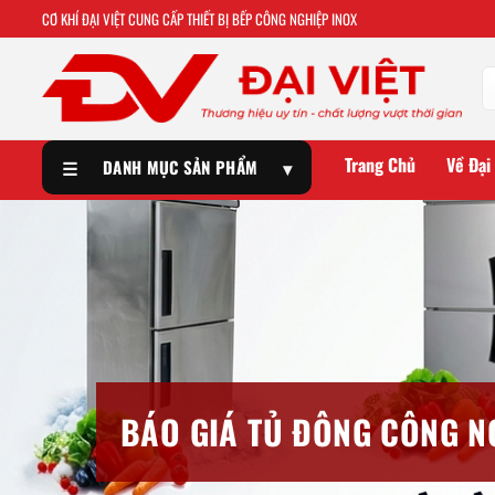
CƠ KHÍ ĐẠI VIỆT CUNG CẤP THIẾT BỊ BẾP CÔNG NGHIỆP INOX
Trang Chủ
Về Đại
☰
DANH MỤC SẢN PHẨM
▾
BÁO GIÁ TỦ ĐÔNG CÔNG NG