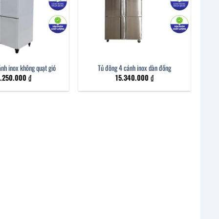
nh inox không quạt gió
Tủ đông 4 cánh inox dàn đồng
6.250.000
₫
15.340.000
₫