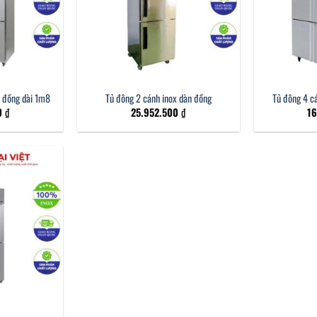
n đồng dài 1m8
Tủ đông 2 cánh inox dàn đồng
Tủ đông 4 cá
0
₫
25.952.500
₫
1