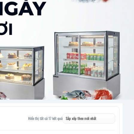
Hiển thị tất cả 17 kết quả
Đã
sắp
xếp