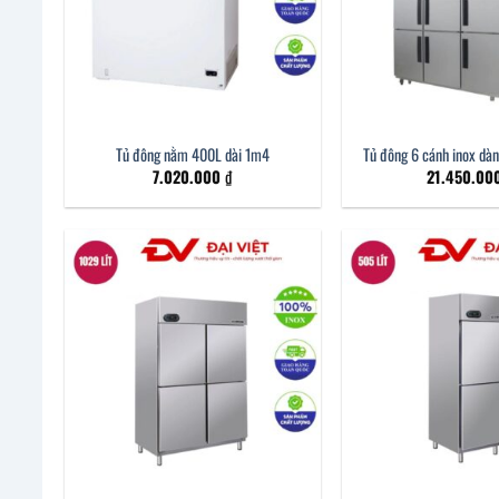
Tủ đông nằm 400L dài 1m4
Tủ đông 6 cánh inox dà
7.020.000
₫
21.450.00