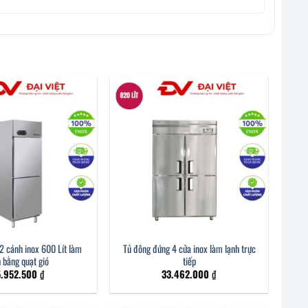
2 cánh inox 600 Lít làm
Tủ đông đứng 4 cửa inox làm lạnh trực
h bằng quạt gió
tiếp
5.952.500
₫
33.462.000
₫