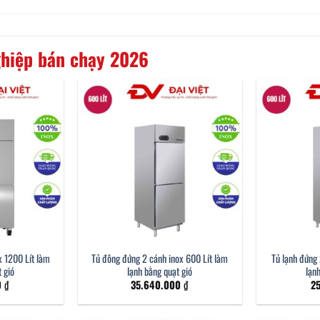
hiệp bán chạy 2026
x 1200 Lít làm
Tủ đông đứng 2 cánh inox 600 Lít làm
Tủ lạnh đứng 
 gió
lạnh bằng quạt gió
lạn
0
₫
35.640.000
₫
2