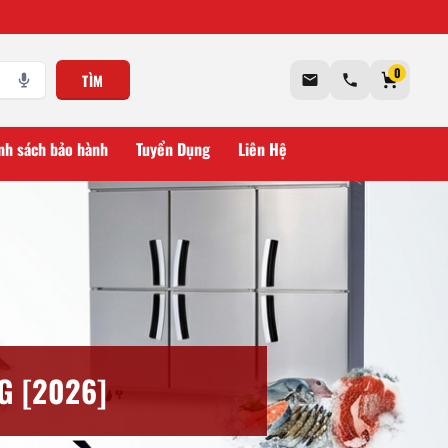
0
TÌM
nh sách bảo hành
Tuyển Dụng
Liên Hệ
G [2026]