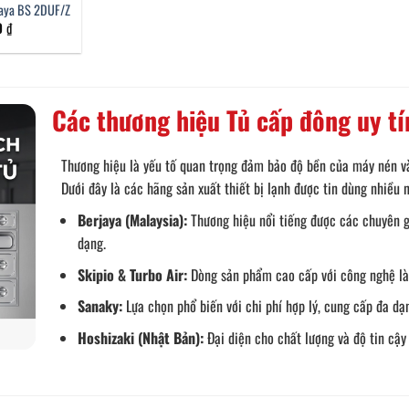
jaya BS 2DUF/Z
00
₫
Các thương hiệu Tủ cấp đông uy t
Thương hiệu là yếu tố quan trọng đảm bảo độ bền của máy nén và
Dưới đây là các hãng sản xuất thiết bị lạnh được tin dùng nhiều n
Berjaya (Malaysia):
Thương hiệu nổi tiếng được các chuyên gi
dạng.
Skipio & Turbo Air:
Dòng sản phẩm cao cấp với công nghệ làm
Sanaky:
Lựa chọn phổ biến với chi phí hợp lý, cung cấp đa dạn
Hoshizaki (Nhật Bản):
Đại diện cho chất lượng và độ tin cậy