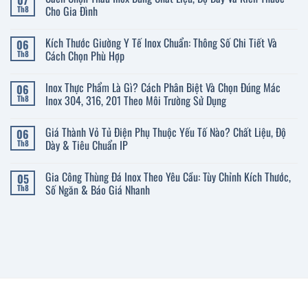
07
Cho Gia Đình
Th8
Không
có
Kích Thước Giường Y Tế Inox Chuẩn: Thông Số Chi Tiết Và
06
bình
luận
Cách Chọn Phù Hợp
Th8
ở
Cách
Không
Chọn
có
Inox Thực Phẩm Là Gì? Cách Phân Biệt Và Chọn Đúng Mác
06
Thau
bình
Inox
luận
Inox 304, 316, 201 Theo Môi Trường Sử Dụng
Th8
Đúng
ở
Chất
Kích
Không
Liệu,
Thước
có
Giá Thành Vỏ Tủ Điện Phụ Thuộc Yếu Tố Nào? Chất Liệu, Độ
06
Độ
Giường
bình
Dày
Y
luận
Dày & Tiêu Chuẩn IP
Th8
Và
Tế
ở
Kích
Inox
Inox
Không
Thước
Chuẩn:
Thực
có
Gia Công Thùng Đá Inox Theo Yêu Cầu: Tùy Chỉnh Kích Thước,
05
Cho
Thông
Phẩm
bình
Gia
Số
Là
luận
Số Ngăn & Báo Giá Nhanh
Th8
Đình
Chi
Gì?
ở
Tiết
Cách
Giá
Không
Và
Phân
Thành
có
Cách
Biệt
Vỏ
bình
Chọn
Và
Tủ
luận
Phù
Chọn
Điện
ở
Hợp
Đúng
Phụ
Gia
Mác
Thuộc
Công
Inox
Yếu
Thùng
304,
Tố
Đá
316,
Nào?
Inox
201
Chất
Theo
Theo
Liệu,
Yêu