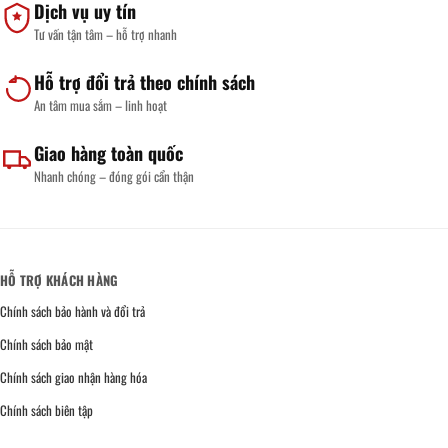
Dịch vụ uy tín
Môi
Độ
Cầu:
Trường
Dày
Tùy
Tư vấn tận tâm – hỗ trợ nhanh
Sử
&
Chỉnh
Dụng
Tiêu
Kích
Chuẩn
Thước,
IP
Số
Hỗ trợ đổi trả theo chính sách
Ngăn
&
An tâm mua sắm – linh hoạt
Báo
Giá
Nhanh
Giao hàng toàn quốc
Nhanh chóng – đóng gói cẩn thận
HỖ TRỢ KHÁCH HÀNG
Chính sách bảo hành và đổi trả
Chính sách bảo mật
Chính sách giao nhận hàng hóa
Chính sách biên tập