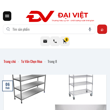
CƠ KHÍ ĐẠI VIỆT CUNG CẤP THIẾT BỊ BẾP CÔNG NGHIỆP INOX
0
Trang chủ
-
Tư Vấn Chọn Mua
-
Trang 8
06
Th6