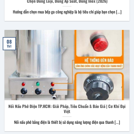
Chọn Đúng Loại, Đúng Áp Suất, Đúng Inox (2026)
Hướng dẫn chọn mua bếp ga công nghiệp là bộ tiêu chí giúp bạn chọn [...]
08
Th1
Nồi Nấu Phở Điện TP.HCM: Giải Pháp, Tiêu Chuẩn & Báo Giá | Cơ Khí Đại
Việt
Nồi nấu phở bằng điện là thiết bị sử dụng năng lượng điện qua thanh [...]