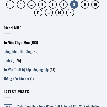
1
…
5
6
7
8
9
10
11
…
14
DANH MỤC
Tư Vấn Chọn Mua
(198)
Công Trình Thi Công
(32)
Dịch Vụ
(75)
Tư Vấn Thiết bị bếp công nghiệp
(15)
Thông cáo báo chí
(1)
LATEST POSTS
Cách Chọn Thau Inox Đúng Chất Liệu, Độ Dày Và Kích Thước