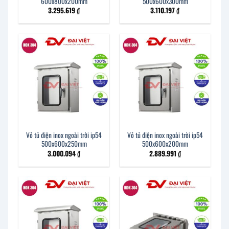
600x800x200mm
500x600x300mm
3.295.619
₫
3.110.197
₫
Vỏ tủ điện inox ngoài trời ip54
Vỏ tủ điện inox ngoài trời ip54
500x600x250mm
500x600x200mm
3.000.094
₫
2.889.991
₫