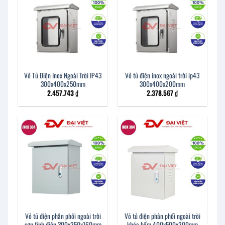
Vỏ Tủ Điện Inox Ngoài Trời IP43
Vỏ tủ điện inox ngoài trời ip43
300x400x250mm
300x400x200mm
2.457.743
₫
2.378.567
₫
Vỏ tủ điện phân phối ngoài trời
Vỏ tủ điện phân phối ngoài trời
sơn tĩnh điện 300x250x160mm
khóa bấm 400x500x200mm