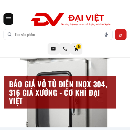
CƠ KHÍ ĐẠI VIỆT CUNG CẤP THIẾT BỊ BẾP CÔNG NGHIỆP INOX
0
BÁO GIÁ VỎ TỦ ĐIỆN INOX 304,
316 GIÁ XƯỞNG - CƠ KHÍ ĐẠI
VIỆT