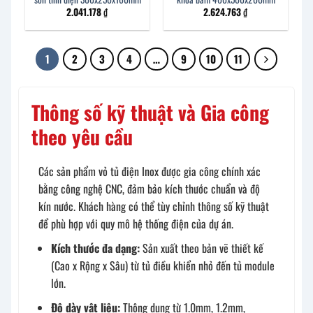
2.041.178
₫
2.624.763
₫
1
2
3
4
…
9
10
11
Thông số kỹ thuật và Gia công
theo yêu cầu
Các sản phẩm vỏ tủ điện Inox được gia công chính xác
bằng công nghệ CNC, đảm bảo kích thước chuẩn và độ
kín nước. Khách hàng có thể tùy chỉnh thông số kỹ thuật
để phù hợp với quy mô hệ thống điện của dự án.
Kích thước đa dạng:
Sản xuất theo bản vẽ thiết kế
(Cao x Rộng x Sâu) từ tủ điều khiển nhỏ đến tủ module
lớn.
Độ dày vật liệu:
Thông dụng từ 1.0mm, 1.2mm,