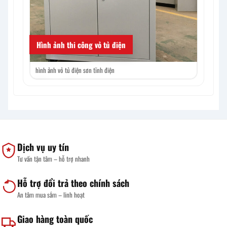
Hình ảnh thi công vỏ tủ điện
hình ảnh vỏ tủ điện sơn tĩnh điện
hình ảnh v
‹
›
Dịch vụ uy tín
Tư vấn tận tâm – hỗ trợ nhanh
Hỗ trợ đổi trả theo chính sách
An tâm mua sắm – linh hoạt
Giao hàng toàn quốc