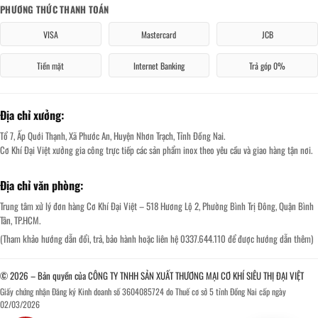
PHƯƠNG THỨC THANH TOÁN
VISA
Mastercard
JCB
Tiền mặt
Internet Banking
Trả góp 0%
Địa chỉ xưởng:
Tổ 7, Ấp Quới Thạnh, Xã Phước An, Huyện Nhơn Trạch, Tỉnh Đồng Nai.
Cơ Khí Đại Việt xưởng gia công trực tiếp các sản phẩm inox theo yêu cầu và giao hàng tận nơi.
Địa chỉ văn phòng:
Trung tâm xử lý đơn hàng Cơ Khí Đại Việt – 518 Hương Lộ 2, Phường Bình Trị Đông, Quận Bình
Tân, TP.HCM.
(Tham khảo hướng dẫn đổi, trả, bảo hành hoặc liên hệ 0337.644.110 để được hướng dẫn thêm)
© 2026 – Bản quyền của CÔNG TY TNHH SẢN XUẤT THƯƠNG MẠI CƠ KHÍ SIÊU THỊ ĐẠI VIỆT
Giấy chứng nhận Đăng ký Kinh doanh số 3604085724 do Thuế cơ sở 5 tỉnh Đồng Nai cấp ngày
02/03/2026