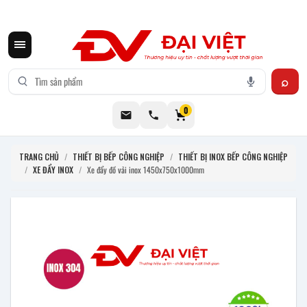
CƠ KHÍ ĐẠI VIỆT CUNG CẤP THIẾT BỊ BẾP CÔNG NGHIỆP INOX
0
TRANG CHỦ
/
THIẾT BỊ BẾP CÔNG NGHIỆP
/
THIẾT BỊ INOX BẾP CÔNG NGHIỆP
/
XE ĐẨY INOX
/
Xe đẩy đồ vải inox 1450x750x1000mm