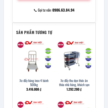
📞 Gọi tư vấn:
0906.63.84.94
SẢN PHẨM TƯƠNG TỰ
Xe đẩy hàng inox 4 bánh
Xe đẩy thu dọn thức ăn
500kg
thừa nhà hàng, khách sạn
3.416.008
₫
1.292.200
₫