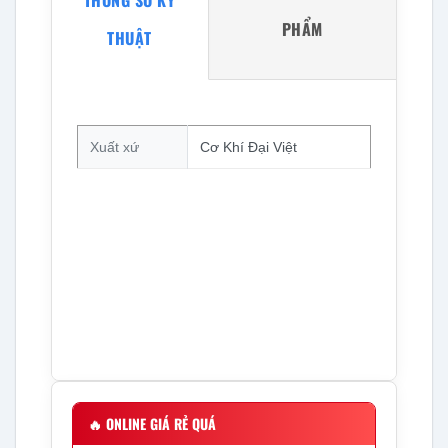
THÔNG SỐ KỸ
PHẨM
THUẬT
Xuất xứ
Cơ Khí Đại Việt
🔥
ONLINE GIÁ RẺ QUÁ