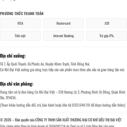
PHƯƠNG THỨC THANH TOÁN
VISA
Mastercard
JCB
Tiền mặt
Internet Banking
Trả góp 0%
Địa chỉ xưởng:
Tổ 7, Ấp Quới Thạnh, Xã Phước An, Huyện Nhơn Trạch, Tỉnh Đồng Nai.
Cơ Khí Đại Việt xưởng gia công trực tiếp các sản phẩm inox theo yêu cầu và giao hàng tận nơi.
Địa chỉ văn phòng:
Trung tâm xử lý đơn hàng Cơ Khí Đại Việt – 518 Hương Lộ 2, Phường Bình Trị Đông, Quận Bình
Tân, TP.HCM.
(Tham khảo hướng dẫn đổi, trả, bảo hành hoặc liên hệ 0337.644.110 để được hướng dẫn thêm)
© 2026 – Bản quyền của CÔNG TY TNHH SẢN XUẤT THƯƠNG MẠI CƠ KHÍ SIÊU THỊ ĐẠI VIỆT
Giấy chứng nhận Đăng ký Kinh doanh số 3604085724 do Thuế cơ sở 5 tỉnh Đồng Nai cấp ngày