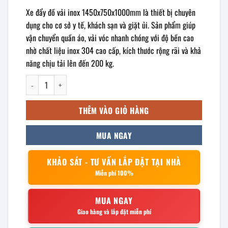
Xe đẩy đồ vải inox 1450x750x1000mm là thiết bị chuyên
dụng cho cơ sở y tế, khách sạn và giặt ủi. Sản phẩm giúp
vận chuyển quần áo, vải vóc nhanh chóng với độ bền cao
nhờ chất liệu inox 304 cao cấp, kích thước rộng rãi và khả
năng chịu tải lên đến 200 kg.
Xe đẩy đồ vải inox 1450x750x1000mm số lượng
THÊM VÀO GIỎ HÀNG
MUA NGAY
KHẢO SÁT - TƯ VẤN LẮP ĐẶT TẠI NHÀ
Miễn phí 100%
MUA NGAY
Giao hàng và lắp đặt miễn phí