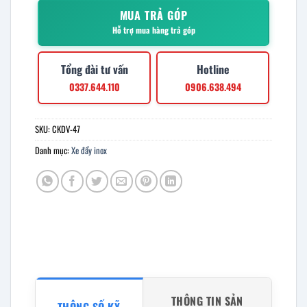
MUA TRẢ GÓP
Hỗ trợ mua hàng trả góp
Tổng đài tư vấn
Hotline
0337.644.110
0906.638.494
SKU:
CKDV-47
Danh mục:
Xe đẩy inox
THÔNG TIN SẢN