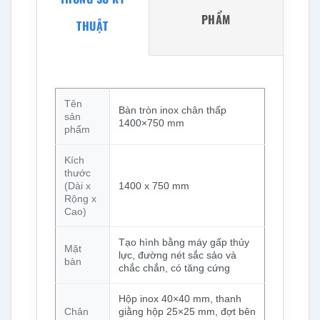
PHẨM
THUẬT
Tên
Bàn tròn inox chân thấp
sản
1400×750 mm
phẩm
Kích
thước
(Dài x
1400 x 750 mm
Rộng x
Cao)
Tạo hình bằng máy gấp thủy
Mặt
lực, đường nét sắc sảo và
bàn
chắc chắn, có tăng cứng
Hộp inox 40×40 mm, thanh
Chân
giằng hộp 25×25 mm, đợt bên