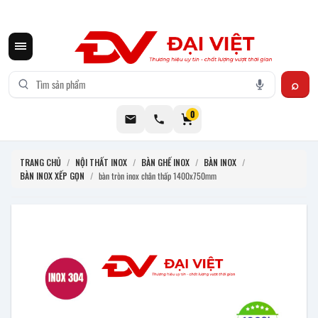
CƠ KHÍ ĐẠI VIỆT CUNG CẤP THIẾT BỊ BẾP CÔNG NGHIỆP INOX
0
TRANG CHỦ
/
NỘI THẤT INOX
/
BÀN GHẾ INOX
/
BÀN INOX
/
BÀN INOX XẾP GỌN
/
bàn tròn inox chân thấp 1400x750mm