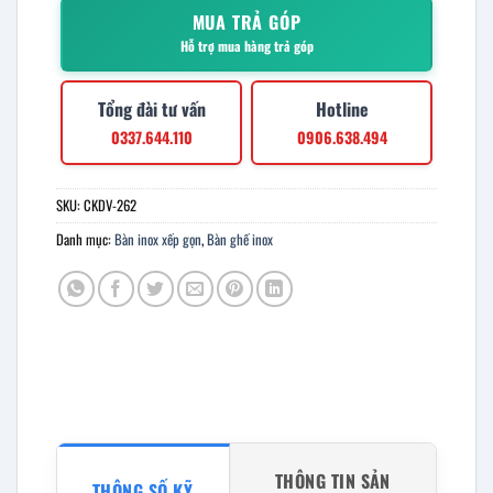
MUA TRẢ GÓP
Hỗ trợ mua hàng trả góp
Tổng đài tư vấn
Hotline
0337.644.110
0906.638.494
SKU:
CKDV-262
Danh mục:
Bàn inox xếp gọn
,
Bàn ghế inox
THÔNG TIN SẢN
THÔNG SỐ KỸ