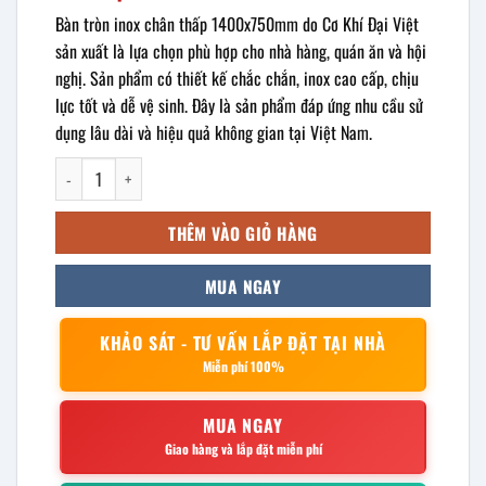
Bàn tròn inox chân thấp 1400x750mm do Cơ Khí Đại Việt
sản xuất là lựa chọn phù hợp cho nhà hàng, quán ăn và hội
nghị. Sản phẩm có thiết kế chắc chắn, inox cao cấp, chịu
lực tốt và dễ vệ sinh. Đây là sản phẩm đáp ứng nhu cầu sử
dụng lâu dài và hiệu quả không gian tại Việt Nam.
bàn tròn inox chân thấp 1400x750mm số lượng
THÊM VÀO GIỎ HÀNG
MUA NGAY
KHẢO SÁT - TƯ VẤN LẮP ĐẶT TẠI NHÀ
Miễn phí 100%
MUA NGAY
Giao hàng và lắp đặt miễn phí