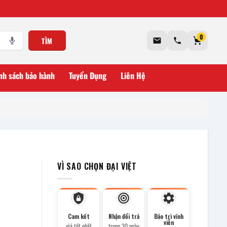
0
TÌM
nh sách bảo hành
Tuyển Dụng
Liên Hệ
VÌ SAO CHỌN ĐẠI VIỆT
l
Cam kết
Nhận đổi trả
Bảo trì vĩnh
viễn
giá tốt nhất
trong 30 ngày