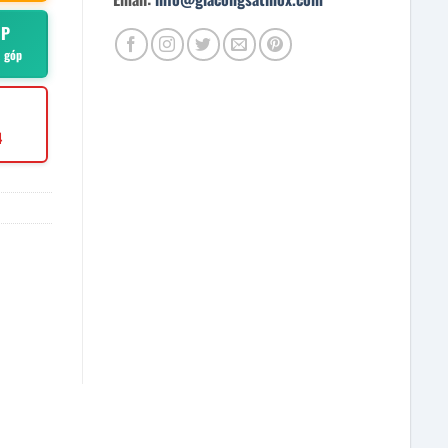
ÓP
ả góp
4