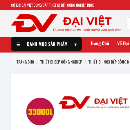
CƠ KHÍ ĐẠI VIỆT CUNG CẤP THIẾT BỊ BẾP CÔNG NGHIỆP INOX
Trang Chủ
Về Đại
☰
DANH MỤC SẢN PHẨM
▾
TRANG CHỦ
/
THIẾT BỊ BẾP CÔNG NGHIỆP
/
THIẾT BỊ INOX BẾP CÔNG N