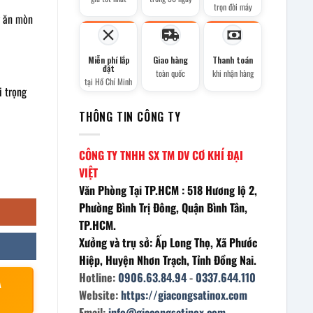
trọn đời máy
g ăn mòn
Miễn phí lắp
Giao hàng
Thanh toán
đặt
toàn quốc
khi nhận hàng
tại Hồ Chí Minh
i trọng
THÔNG TIN CÔNG TY
CÔNG TY TNHH SX TM DV CƠ KHÍ ĐẠI
VIỆT
Văn Phòng Tại TP.HCM : 518 Hương lộ 2,
Phường Bình Trị Đông, Quận Bình Tân,
TP.HCM.
Xưởng và trụ sở: Ấp Long Thọ, Xã Phước
Hiệp, Huyện Nhơn Trạch, Tỉnh Đồng Nai.
Hotline:
0906.63.84.94
-
0337.644.110
À
Website:
https://giacongsatinox.com
Email:
info@giacongsatinox.com