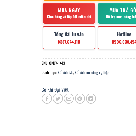
MUA NGAY
MUA TRẢ G
Giao hàng và lắp đặt miễn phí
Hỗ trợ mua hàng tr
Tổng đài tư vấn
Hotline
0337.644.110
0906.638.49
SKU:
CKDV-1413
Danh mục:
Bể Tách Mỡ
,
Bể tách mỡ công nghiệp
Cơ Khí Đại Việt