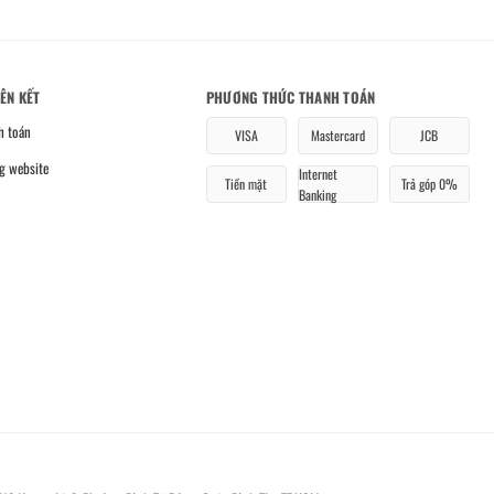
IÊN KẾT
PHƯƠNG THỨC THANH TOÁN
h toán
VISA
Mastercard
JCB
g website
Internet
Tiền mặt
Trả góp 0%
Banking