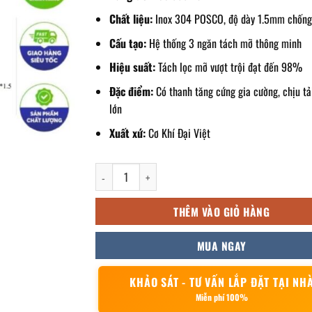
Chất liệu:
Inox 304 POSCO, độ dày 1.5mm chốn
Cấu tạo:
Hệ thống 3 ngăn tách mỡ thông minh
Hiệu suất:
Tách lọc mỡ vượt trội đạt đến 98%
Đặc điểm:
Có thanh tăng cứng gia cường, chịu tả
lớn
Xuất xứ:
Cơ Khí Đại Việt
Bẫy mỡ công nghiệp 33000l số lượng
THÊM VÀO GIỎ HÀNG
MUA NGAY
KHẢO SÁT - TƯ VẤN LẮP ĐẶT TẠI NH
Miễn phí 100%