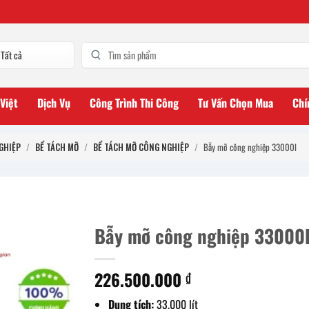
 Việt
Dịch Vụ
Công Trình Thi Công
Tư Vấn Chọn Mua
Chí
GHIỆP
/
BỂ TÁCH MỠ
/
BỂ TÁCH MỠ CÔNG NGHIỆP
/
Bẫy mỡ công nghiệp 33000l
Bẫy mỡ công nghiệp 33000
226.500.000
₫
Dung tích:
33.000 lít