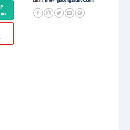
ÓP
ả góp
4