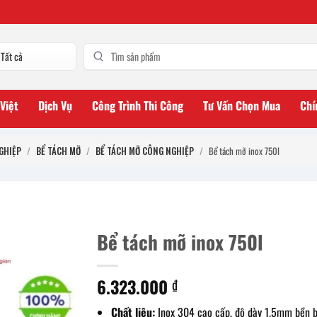
 Việt
Dịch Vụ
Công Trình Thi Công
Tư Vấn Chọn Mua
Chí
GHIỆP
/
BỂ TÁCH MỠ
/
BỂ TÁCH MỠ CÔNG NGHIỆP
/
Bể tách mỡ inox 750l
Bể tách mỡ inox 750l
6.323.000
₫
Chất liệu:
Inox 304 cao cấp, độ dày 1.5mm bền b