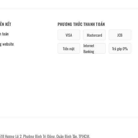
IÊN KẾT
PHƯƠNG THỨC THANH TOÁN
h toán
VISA
Mastercard
JCB
g website
Internet
Tiền mặt
Trả góp 0%
Banking
518 Hương Lộ 2, Phường Bình Trị Đông, Quận Bình Tân, TP.HCM.