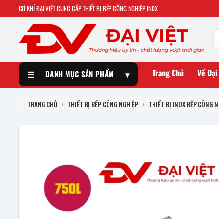
CƠ KHÍ ĐẠI VIỆT CUNG CẤP THIẾT BỊ BẾP CÔNG NGHIỆP INOX
Trang Chủ
Về Đại
☰
DANH MỤC SẢN PHẨM
▾
TRANG CHỦ
/
THIẾT BỊ BẾP CÔNG NGHIỆP
/
THIẾT BỊ INOX BẾP CÔNG N