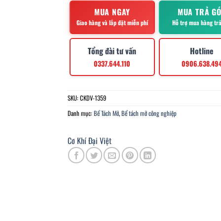
MUA NGAY
MUA TRẢ G
Giao hàng và lắp đặt miễn phí
Hỗ trợ mua hàng tr
Tổng đài tư vấn
Hotline
0337.644.110
0906.638.49
SKU:
CKDV-1359
Danh mục:
Bể Tách Mỡ
,
Bể tách mỡ công nghiệp
Cơ Khí Đại Việt