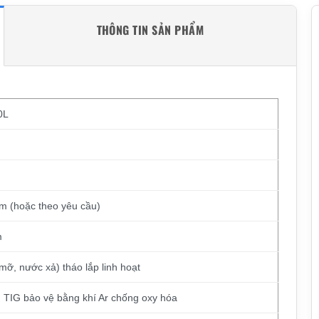
THÔNG TIN SẢN PHẨM
0L
m (hoặc theo yêu cầu)
m
 mỡ, nước xả) tháo lắp linh hoạt
TIG bảo vệ bằng khí Ar chống oxy hóa