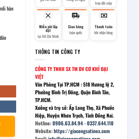
trọn đời máy
mối hàn
Miễn phí lắp
Giao hàng
Thanh toán
đặt
toàn quốc
khi nhận hàng
tại Hồ Chí Minh
 đảo
THÔNG TIN CÔNG TY
CÔNG TY TNHH SX TM DV CƠ KHÍ ĐẠI
VIỆT
Văn Phòng Tại TP.HCM : 518 Hương lộ 2,
Phường Bình Trị Đông, Quận Bình Tân,
TP.HCM.
Xưởng và trụ sở: Ấp Long Thọ, Xã Phước
Hiệp, Huyện Nhơn Trạch, Tỉnh Đồng Nai.
À
Hotline:
0906.63.84.94
-
0337.644.110
Website:
https://giacongsatinox.com
Email:
info@giacongsatinox.com