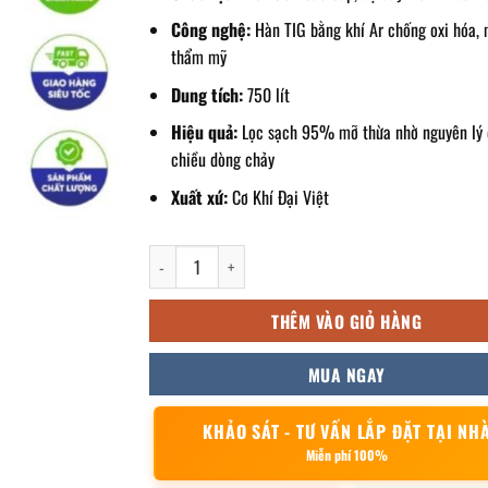
Công nghệ:
Hàn TIG bằng khí Ar chống oxi hóa, 
thẩm mỹ
Dung tích:
750 lít
Hiệu quả:
Lọc sạch 95% mỡ thừa nhờ nguyên lý
chiều dòng chảy
Xuất xứ:
Cơ Khí Đại Việt
Bể tách mỡ inox 750l số lượng
THÊM VÀO GIỎ HÀNG
MUA NGAY
KHẢO SÁT - TƯ VẤN LẮP ĐẶT TẠI NH
Miễn phí 100%