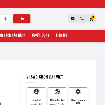
0
TÌM
nh sách bảo hành
Tuyển Dụng
Liên Hệ
VÌ SAO CHỌN ĐẠI VIỆT
Cam kết
Nhận đổi trả
Bảo trì vĩnh
ỉ
viễn
giá tốt nhất
trong 30 ngày