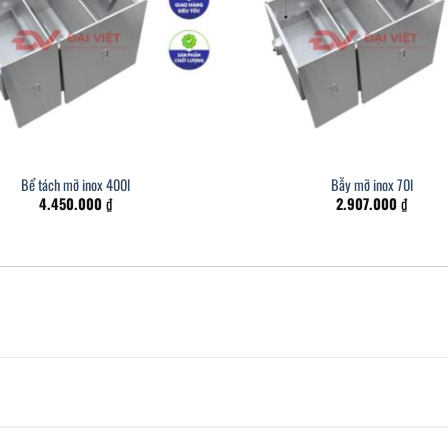
Bể tách mỡ inox 400l
Bẫy mỡ inox 70l
4.450.000
₫
2.907.000
₫