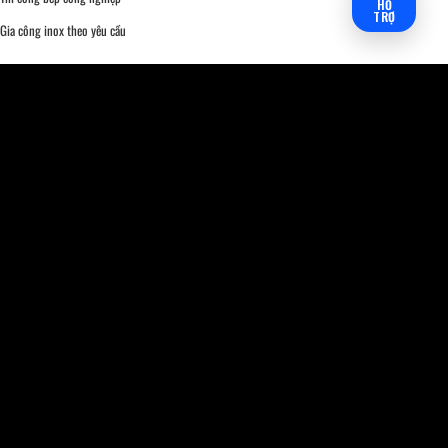
HỖ
TRỢ
Gia công inox theo yêu cầu
HỢP TÁC VÀ LIÊN KẾT
Chính sách thanh toán
Quy định sử dụng website
Tuyển Dụng
PHƯƠNG THỨC THANH TOÁN
VISA
Mastercard
JCB
Tiền mặt
Internet Banking
Trả góp 0%
Địa chỉ xưởng:
Tổ 7, Ấp Quới Thạnh, Xã Phước An, Huyện Nhơn Trạch, Tỉnh Đồng Nai.
Cơ Khí Đại Việt xưởng gia công trực tiếp các sản phẩm inox theo yêu cầu và giao hàng tận nơi.