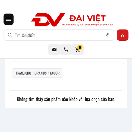
CƠ KHÍ ĐẠI VIỆT CUNG CẤP THIẾT BỊ BẾP CÔNG NGHIỆP INOX
0
TRANG CHỦ
/
BRANDS
/
FAGOR
Không tìm thấy sản phẩm nào khớp với lựa chọn của bạn.