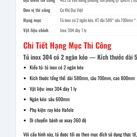
Đơn vị thi công
Cơ Khí Đại Việt
Hạng mục
Tủ inox có 2 ngăn kéo. KT dài 580* sâu 700mm *
Vật liệu chính
Inox 304 dày 1 ly
Chi Tiết Hạng Mục Thi Công
Tủ inox 304 có 2 ngăn kéo — Kích thước dà
Kiểu tủ: tủ inox có 2 ngăn kéo
Kích thước tổng thể: dài 580mm, sâu 700mm, cao 800mm
Vật liệu: inox 304 dày 1 ly
Ngăn kéo: sâu 600mm
Phụ kiện: ray kéo Hafele
Di chuyển: bánh xe xoay 360 độ
Với cấu hình này, tủ được tối ưu theo mục đích sử dụng thực tế