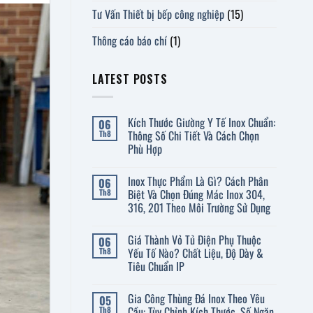
Tư Vấn Thiết bị bếp công nghiệp
(15)
Thông cáo báo chí
(1)
LATEST POSTS
Kích Thước Giường Y Tế Inox Chuẩn:
06
Thông Số Chi Tiết Và Cách Chọn
Th8
Phù Hợp
Không
có
Inox Thực Phẩm Là Gì? Cách Phân
06
bình
luận
Biệt Và Chọn Đúng Mác Inox 304,
Th8
ở
316, 201 Theo Môi Trường Sử Dụng
Kích
Thước
Không
Giường
có
Y
Giá Thành Vỏ Tủ Điện Phụ Thuộc
06
bình
Tế
luận
Yếu Tố Nào? Chất Liệu, Độ Dày &
Th8
Inox
ở
Tiêu Chuẩn IP
Chuẩn:
Inox
Thông
Thực
Không
Số
Phẩm
có
Chi
Là
Gia Công Thùng Đá Inox Theo Yêu
05
bình
Tiết
Gì?
luận
Cầu: Tùy Chỉnh Kích Thước, Số Ngăn
Th8
Và