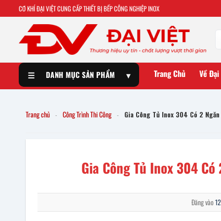
CƠ KHÍ ĐẠI VIỆT CUNG CẤP THIẾT BỊ BẾP CÔNG NGHIỆP INOX
Trang Chủ
Về Đại
☰
DANH MỤC SẢN PHẨM
▾
Trang chủ
Công Trình Thi Công
Gia Công Tủ Inox 304 Có 2 Ngăn
-
-
Gia Công Tủ Inox 304 Có
Đăng vào
12