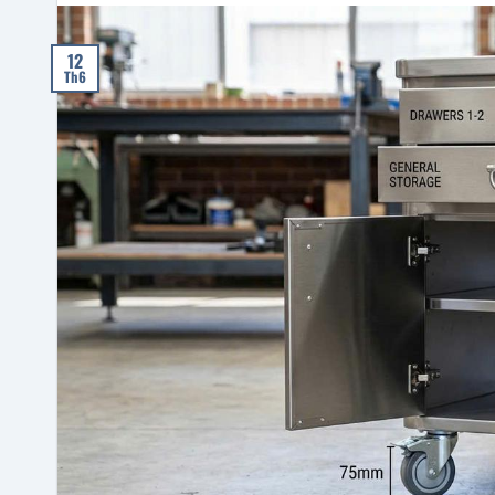
12
Th6