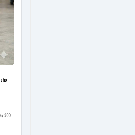
 cho
oay 360