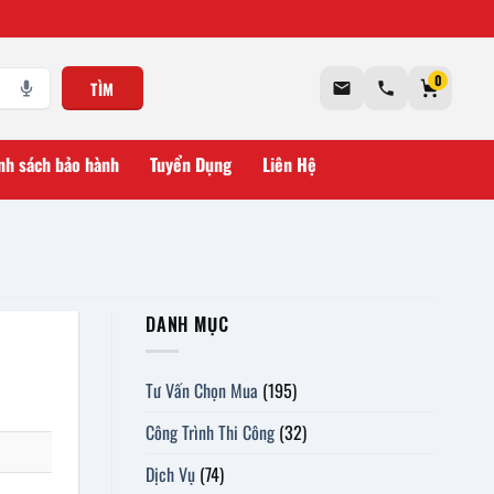
0
TÌM
nh sách bảo hành
Tuyển Dụng
Liên Hệ
DANH MỤC
Tư Vấn Chọn Mua
(195)
Công Trình Thi Công
(32)
Dịch Vụ
(74)