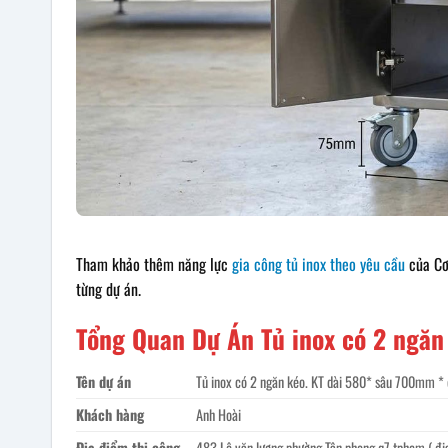
Tham khảo thêm năng lực
gia công tủ inox theo yêu cầu
của Cơ 
từng dự án.
Tổng Quan Dự Án Tủ inox có 2 ngăn
Tên dự án
Tủ inox có 2 ngăn kéo. KT dài 580* sâu 700mm *
Khách hàng
Anh Hoài
Địa điểm thi công
483 Lê văn lương phường Tân phong q7 tphcm ( địa