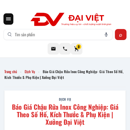
CƠ KHÍ ĐẠI VIỆT CUNG CẤP THIẾT BỊ BẾP CÔNG NGHIỆP INOX
0
Trang chủ
Dịch Vụ
Báo Giá Chậu Rửa Inox Công Nghiệp: Giá Theo Số Hố,
-
-
Kích Thước & Phụ Kiện | Xưởng Đại Việt
DỊCH VỤ
Báo Giá Chậu Rửa Inox Công Nghiệp: Giá
Theo Số Hố, Kích Thước & Phụ Kiện |
Xưởng Đại Việt