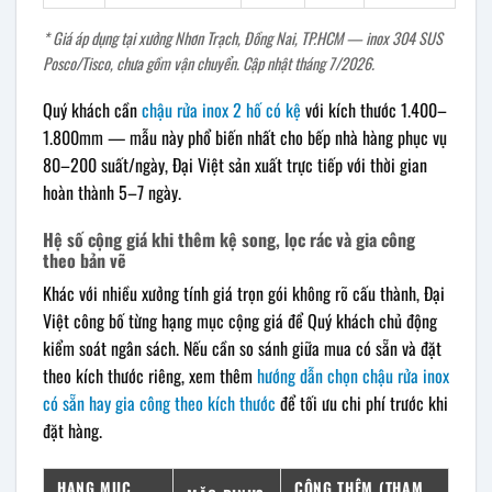
* Giá áp dụng tại xưởng Nhơn Trạch, Đồng Nai, TP.HCM — inox 304 SUS
Posco/Tisco, chưa gồm vận chuyển. Cập nhật tháng 7/2026.
Quý khách cần
chậu rửa inox 2 hố có kệ
với kích thước 1.400–
1.800mm — mẫu này phổ biến nhất cho bếp nhà hàng phục vụ
80–200 suất/ngày, Đại Việt sản xuất trực tiếp với thời gian
hoàn thành 5–7 ngày.
Hệ số cộng giá khi thêm kệ song, lọc rác và gia công
theo bản vẽ
Khác với nhiều xưởng tính giá trọn gói không rõ cấu thành, Đại
Việt công bố từng hạng mục cộng giá để Quý khách chủ động
kiểm soát ngân sách. Nếu cần so sánh giữa mua có sẵn và đặt
theo kích thước riêng, xem thêm
hướng dẫn chọn chậu rửa inox
có sẵn hay gia công theo kích thước
để tối ưu chi phí trước khi
đặt hàng.
HẠNG MỤC
CỘNG THÊM (THAM