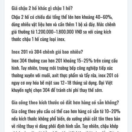
Giá chậu 2 hố khác gì chậu 1 hố?
Chậu 2 hố có chiều dài tổng thể lớn hơn khoảng 40–60%,
dùng nhiều vật liệu hơn và cần thêm 1 bộ xả đáy. Mức chênh
giá thường từ 1.200.000–1.800.000 VNĐ so với cùng kích
thước chậu 1 hố cùng loại inox.
Inox 201 và 304 chênh giá bao nhiêu?
Inox 304 thường cao hơn 201 khoảng 15–25% trên cùng cấu
hình. Tuy nhiên, trong môi trường bếp công nghiệp tiếp xúc
thường xuyên với muối, axit thực phẩm và tẩy rửa, inox 201 có
nguy cơ oxy hóa bề mặt sau 12–18 tháng sử dụng. Đại Việt
khuyến nghị chọn 304 để tránh chi phí thay thế sớm.
Gia công theo kích thước có đắt hơn hàng có sẵn không?
Gia công theo yêu cầu có thể cao hơn hàng có sẵn từ 10–20%
nếu kích thước không phổ biến, do xưởng phải cắt tôn theo bản
vẽ riêng thay vì dùng phôi định hình sẵn. Tuy nhiên, chậu khớp