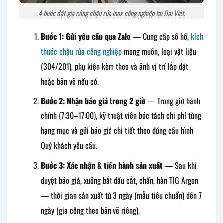
4 bước đặt gia công chậu rửa inox công nghiệp tại Đại Việt.
Bước 1: Gửi yêu cầu qua Zalo
— Cung cấp số hố,
kích
thước chậu rửa công nghiệp
mong muốn, loại vật liệu
(304/201), phụ kiện kèm theo và ảnh vị trí lắp đặt
hoặc bản vẽ nếu có.
Bước 2: Nhận báo giá trong 2 giờ
— Trong giờ hành
chính (7:30–17:00), kỹ thuật viên bóc tách chi phí từng
hạng mục và gửi báo giá chi tiết theo đúng cấu hình
Quý khách yêu cầu.
Bước 3: Xác nhận & tiến hành sản xuất
— Sau khi
duyệt báo giá, xưởng bắt đầu cắt, chấn, hàn TIG Argon
— thời gian sản xuất từ 3 ngày (mẫu tiêu chuẩn) đến 7
ngày (gia công theo bản vẽ riêng).