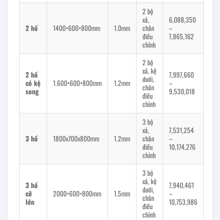
2 bộ
xả,
6,088,350
2 hố
1400×600×800mm
1.0mm
chân
–
điều
7,865,162
chỉnh
2 bộ
xả, kệ
2 hố
7,997,660
dưới,
có kệ
1.600×600×800mm
1.2mm
–
chân
song
9,530,018
điều
chỉnh
3 bộ
xả,
7,531,254
3 hố
1800x700x800mm
1.2mm
chân
–
điều
10,174,276
chỉnh
3 bộ
xả, kệ
3 hố
7,940,461
dưới,
cỡ
2000×600×800mm
1.5mm
–
chân
lớn
10,753,986
điều
chỉnh