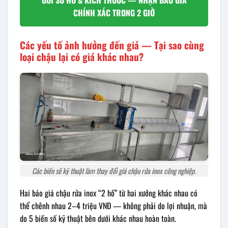
CHÍNH XÁC TRONG 2 GIỜ
Các yếu tố ảnh hưởng đến giá — Tại sao cùng
loại chậu lại có giá khác nhau?
Các biến số kỹ thuật làm thay đổi giá chậu rửa inox công nghiệp.
Hai báo giá chậu rửa inox “2 hố” từ hai xưởng khác nhau có
thể chênh nhau 2–4 triệu VNĐ — không phải do lợi nhuận, mà
do 5 biến số kỹ thuật bên dưới khác nhau hoàn toàn.