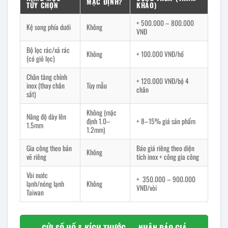
MẶC ĐỊNH?
TÙY CHỌN
KHẢO)
+ 500.000 – 800.000
Kệ song phía dưới
Không
VNĐ
Bộ lọc rác/xả rác
Không
+ 100.000 VNĐ/hố
(có giỏ lọc)
Chân tăng chỉnh
+ 120.000 VNĐ/bộ 4
inox (thay chân
Tùy mẫu
chân
sắt)
Không (mặc
Nâng độ dày lên
định 1.0–
+ 8–15% giá sản phẩm
1.5mm
1.2mm)
Gia công theo bản
Báo giá riêng theo diện
Không
vẽ riêng
tích inox + công gia công
Vòi nước
+ 350.000 – 900.000
lạnh/nóng lạnh
Không
VNĐ/vòi
Taiwan
GỬI SỐ HỐ & KÍCH THƯỚC — NHẬN BÁO GIÁ