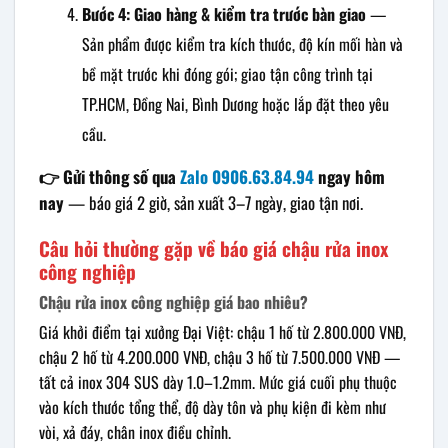
Bước 4: Giao hàng & kiểm tra trước bàn giao
—
Sản phẩm được kiểm tra kích thước, độ kín mối hàn và
bề mặt trước khi đóng gói; giao tận công trình tại
TP.HCM, Đồng Nai, Bình Dương hoặc lắp đặt theo yêu
cầu.
👉 Gửi thông số qua
Zalo 0906.63.84.94
ngay hôm
nay
— báo giá 2 giờ, sản xuất 3–7 ngày, giao tận nơi.
Câu hỏi thường gặp về báo giá chậu rửa inox
công nghiệp
Chậu rửa inox công nghiệp giá bao nhiêu?
Giá khởi điểm tại xưởng Đại Việt: chậu 1 hố từ 2.800.000 VNĐ,
chậu 2 hố từ 4.200.000 VNĐ, chậu 3 hố từ 7.500.000 VNĐ —
tất cả inox 304 SUS dày 1.0–1.2mm. Mức giá cuối phụ thuộc
vào kích thước tổng thể, độ dày tôn và phụ kiện đi kèm như
vòi, xả đáy, chân inox điều chỉnh.