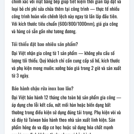
chính xác với mặt bằng bếp giúp tiết kiệm thời gian lắp đặt và
loại bỏ chi phí sửa chữa thêm tại công trình — thực tế nhiều
công trình hoàn vốn chênh lệch này ngay từ lần lắp đầu tiên.
Với kích thước tiêu chuẩn (600/800/1000mm), giá gia công
và hàng có sẵn gần như tương đương.
Tối thiểu đặt bao nhiêu sản phẩm?
Đại Việt nhận gia công từ 1 sản phẩm — không yêu cầu số
lượng tối thiểu. Quý khách chỉ cần cung cấp số hố, kích thước
và phụ kiện mong muốn; xưởng báo giá trong 2 giờ và sản xuất
từ 3 ngày.
Bảo hành chậu rửa inox bao lâu?
Đại Việt bảo hành 12 tháng cho toàn bộ sản phẩm gia công —
áp dụng cho lỗi kết cấu, nứt mối hàn hoặc biến dạng bất
thường trong điều kiện sử dụng đúng tải trọng. Phụ kiện vòi và
xả đáy từ Taiwan bảo hành theo nhà sản xuất linh kiện. Sản
phẩm hỏng do va đập cơ học hoặc sử dụng hóa chất mạnh