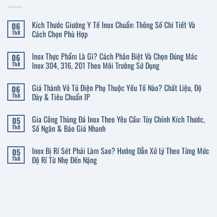
Kích Thước Giường Y Tế Inox Chuẩn: Thông Số Chi Tiết Và
06
Cách Chọn Phù Hợp
Th8
Không
có
Inox Thực Phẩm Là Gì? Cách Phân Biệt Và Chọn Đúng Mác
06
bình
luận
Inox 304, 316, 201 Theo Môi Trường Sử Dụng
Th8
ở
Kích
Không
Thước
có
Giá Thành Vỏ Tủ Điện Phụ Thuộc Yếu Tố Nào? Chất Liệu, Độ
06
Giường
bình
Y
luận
Dày & Tiêu Chuẩn IP
Th8
Tế
ở
Inox
Inox
Không
Chuẩn:
Thực
có
Gia Công Thùng Đá Inox Theo Yêu Cầu: Tùy Chỉnh Kích Thước,
05
Thông
Phẩm
bình
Số
Là
luận
Số Ngăn & Báo Giá Nhanh
Th8
Chi
Gì?
ở
Tiết
Cách
Giá
Không
Và
Phân
Thành
có
Inox Bị Rỉ Sét Phải Làm Sao? Hướng Dẫn Xử Lý Theo Từng Mức
05
Cách
Biệt
Vỏ
bình
Chọn
Và
Tủ
luận
Độ Rỉ Từ Nhẹ Đến Nặng
Th8
Phù
Chọn
Điện
ở
Hợp
Đúng
Phụ
Gia
Không
Mác
Thuộc
Công
có
Inox
Yếu
Thùng
bình
304,
Tố
Đá
luận
316,
Nào?
Inox
ở
201
Chất
Theo
Inox
Theo
Liệu,
Yêu
Bị
Môi
Độ
Cầu:
Rỉ