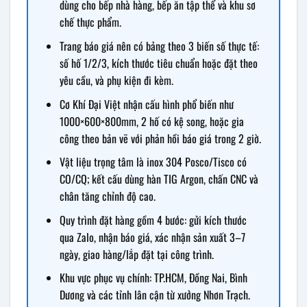
dùng cho bếp nhà hàng, bếp ăn tập thể và khu sơ
chế thực phẩm.
Trang báo giá nên có bảng theo 3 biến số thực tế:
số hố 1/2/3, kích thước tiêu chuẩn hoặc đặt theo
yêu cầu, và phụ kiện đi kèm.
Cơ Khí Đại Việt nhận cấu hình phổ biến như
1000×600×800mm, 2 hố có kệ song, hoặc gia
công theo bản vẽ với phản hồi báo giá trong 2 giờ.
Vật liệu trọng tâm là inox 304 Posco/Tisco có
CO/CQ; kết cấu dùng hàn TIG Argon, chấn CNC và
chân tăng chỉnh độ cao.
Quy trình đặt hàng gồm 4 bước: gửi kích thước
qua Zalo, nhận báo giá, xác nhận sản xuất 3–7
ngày, giao hàng/lắp đặt tại công trình.
Khu vực phục vụ chính: TP.HCM, Đồng Nai, Bình
Dương và các tỉnh lân cận từ xưởng Nhơn Trạch.