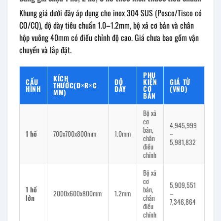
Khung giá dưới đây áp dụng cho inox 304 SUS (Posco/Tisco có
CO/CQ), độ dày tiêu chuẩn 1.0–1.2mm, bộ xả cơ bản và chân
hộp vuông 40mm có điều chỉnh độ cao. Giá chưa bao gồm vận
chuyển và lắp đặt.
PHỤ
KÍCH
CẤU
ĐỘ
KIỆN
GIÁ TỪ
THƯỚC(D×R×C
HÌNH
DÀY
CƠ
(VNĐ)
MM)
BẢN
Bộ xả
cơ
4,945,999
bản,
1 hố
700x700x800mm
1.0mm
–
chân
5,981,832
điều
chỉnh
Bộ xả
cơ
5,909,551
1 hố
bản,
2000x600x800mm
1.2mm
–
lớn
chân
7,346,864
điều
chỉnh