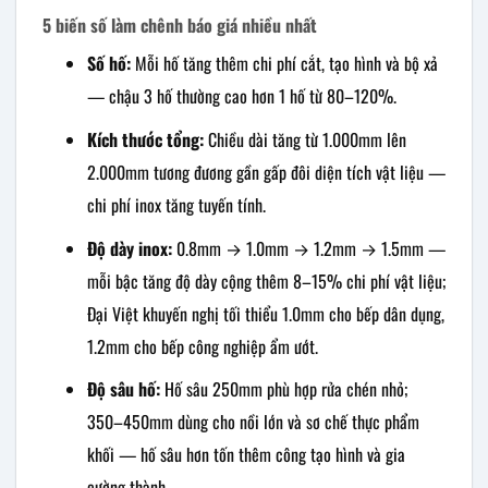
5 biến số làm chênh báo giá nhiều nhất
Số hố:
Mỗi hố tăng thêm chi phí cắt, tạo hình và bộ xả
— chậu 3 hố thường cao hơn 1 hố từ 80–120%.
Kích thước tổng:
Chiều dài tăng từ 1.000mm lên
2.000mm tương đương gần gấp đôi diện tích vật liệu —
chi phí inox tăng tuyến tính.
Độ dày inox:
0.8mm → 1.0mm → 1.2mm → 1.5mm —
mỗi bậc tăng độ dày cộng thêm 8–15% chi phí vật liệu;
Đại Việt khuyến nghị tối thiểu 1.0mm cho bếp dân dụng,
1.2mm cho bếp công nghiệp ẩm ướt.
Độ sâu hố:
Hố sâu 250mm phù hợp rửa chén nhỏ;
350–450mm dùng cho nồi lớn và sơ chế thực phẩm
khối — hố sâu hơn tốn thêm công tạo hình và gia
cường thành.