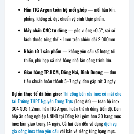
Hàn TIG Argon toàn bộ mối ghép
— mối hàn kín,
phẳng, không xỉ, đạt chuẩn vệ sinh thực phẩm.
Máy chấn CNC tự động
— góc vuông ±0.5°, sai số
kích thước tổng thể ≤1mm trên chiều dài 2.000mm.
Nhận từ 1 sản phẩm
— không yêu cầu số lượng tối
thiểu, phù hợp cả nhà hàng nhỏ lẫn công trình lớn.
Giao hàng TP.HCM, Đồng Nai, Bình Dương
— đơn
tiêu chuẩn hoàn thành 5–7 ngày, đơn gấp rút 3 ngày.
Dự án thực tế đã bàn giao:
Thi công bồn rửa inox có mái che
tại Trường THPT Nguyễn Trung Trực
(Long An) — toàn bộ inox
304 SUS 1.2mm, hàn TIG Argon, hoàn thành đúng tiến độ. Đơn
bếp ăn công nghiệp UNIND tại Đồng Nai gồm hơn 30 hạng mục
inox bàn giao trong 14 ngày. Cả hai đơn đều sử dụng
dịch vụ
gia công inox theo yêu cầu
với bản vẽ riêng từng hạng mục.