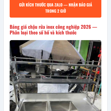
GỬI KÍCH THƯỚC QUA ZALO — NHẬN BÁO GIÁ
TRONG 2 GIỜ
Bảng giá chậu rửa inox công nghiệp 2026 —
Phân loại theo số hố và kích thước