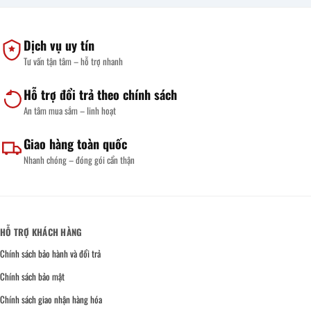
Trường
Dày
Tùy
Sét
Sử
&
Chỉnh
Phải
Dụng
Tiêu
Kích
Làm
Chuẩn
Thước,
Sao?
Dịch vụ uy tín
IP
Số
Hướng
Ngăn
Dẫn
Tư vấn tận tâm – hỗ trợ nhanh
&
Xử
Báo
Lý
Giá
Theo
Nhanh
Từng
Hỗ trợ đổi trả theo chính sách
Mức
Độ
An tâm mua sắm – linh hoạt
Rỉ
Từ
Nhẹ
Giao hàng toàn quốc
Đến
Nặng
Nhanh chóng – đóng gói cẩn thận
HỖ TRỢ KHÁCH HÀNG
Chính sách bảo hành và đổi trả
Chính sách bảo mật
Chính sách giao nhận hàng hóa