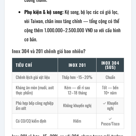
Phụ kiện & kệ song:
Kệ song, bộ lọc rác có giỏ lọc,
vòi Taiwan, chân inox tăng chỉnh — tổng cộng có thể
cộng thêm 1.000.000–2.500.000 VNĐ so với cấu hình
cơ bản.
Inox 304 và 201 chênh giá bao nhiêu?
INOX 304
TIÊU CHÍ
INOX 201
(SUS)
Chênh lệch giá vật liệu
Thấp hơn ~15–20%
Chuẩn
Kháng ăn mòn (muối, axit
Kém — dễ rỉ sau
Tốt — bền
thực phẩm)
12–18 tháng
10+ năm
Phù hợp bếp công nghiệp
✓ Khuyến
Không khuyến nghị
ẩm ướt
nghị
✓
Có CO/CQ kiểm định
Hiếm
Posco/Tisco