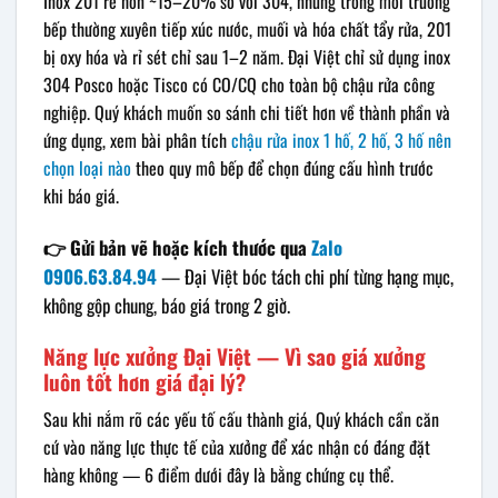
Inox 201 rẻ hơn ~15–20% so với 304, nhưng trong môi trường
bếp thường xuyên tiếp xúc nước, muối và hóa chất tẩy rửa, 201
bị oxy hóa và rỉ sét chỉ sau 1–2 năm. Đại Việt chỉ sử dụng inox
304 Posco hoặc Tisco có CO/CQ cho toàn bộ chậu rửa công
nghiệp. Quý khách muốn so sánh chi tiết hơn về thành phần và
ứng dụng, xem bài phân tích
chậu rửa inox 1 hố, 2 hố, 3 hố nên
chọn loại nào
theo quy mô bếp để chọn đúng cấu hình trước
khi báo giá.
👉 Gửi bản vẽ hoặc kích thước qua
Zalo
0906.63.84.94
— Đại Việt bóc tách chi phí từng hạng mục,
không gộp chung, báo giá trong 2 giờ.
Năng lực xưởng Đại Việt — Vì sao giá xưởng
luôn tốt hơn giá đại lý?
Sau khi nắm rõ các yếu tố cấu thành giá, Quý khách cần căn
cứ vào năng lực thực tế của xưởng để xác nhận có đáng đặt
hàng không — 6 điểm dưới đây là bằng chứng cụ thể.