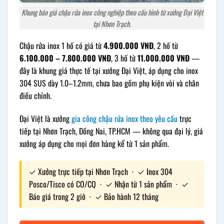
Khung báo giá chậu rửa inox công nghiệp theo cấu hình từ xưởng Đại Việt
tại Nhơn Trạch.
Chậu rửa inox 1 hố có giá từ
4.900.000 VNĐ
, 2 hố từ
6.100.000 – 7.800.000 VNĐ
, 3 hố từ
11.000.000 VNĐ
—
đây là khung giá thực tế tại xưởng Đại Việt, áp dụng cho inox
304 SUS dày 1.0–1.2mm, chưa bao gồm phụ kiện vòi và chân
điều chỉnh.
Đại Việt là xưởng
gia công chậu rửa inox theo yêu cầu
trực
tiếp tại Nhơn Trạch, Đồng Nai, TP.HCM — không qua đại lý, giá
xưởng áp dụng cho mọi đơn hàng kể từ 1 sản phẩm.
✓ Xưởng trực tiếp tại Nhơn Trạch · ✓ Inox 304
Posco/Tisco có CO/CQ · ✓ Nhận từ 1 sản phẩm · ✓
Báo giá trong 2 giờ · ✓ Bảo hành 12 tháng