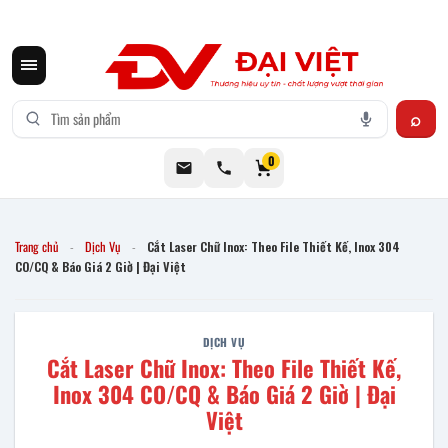
CƠ KHÍ ĐẠI VIỆT CUNG CẤP THIẾT BỊ BẾP CÔNG NGHIỆP INOX
0
Trang chủ
Dịch Vụ
Cắt Laser Chữ Inox: Theo File Thiết Kế, Inox 304
-
-
CO/CQ & Báo Giá 2 Giờ | Đại Việt
DỊCH VỤ
Cắt Laser Chữ Inox: Theo File Thiết Kế,
Inox 304 CO/CQ & Báo Giá 2 Giờ | Đại
Việt