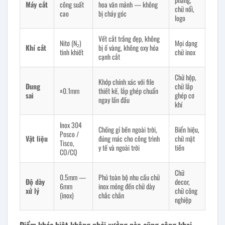
Máy cắt
công suất
hoa văn mảnh — không
chữ nổi,
cao
bị cháy góc
logo
Vết cắt trắng đẹp, không
Nitơ (N₂)
Mọi dạng
Khí cắt
bị ố vàng, không oxy hóa
tinh khiết
chữ inox
cạnh cắt
Chữ hộp,
Khớp chính xác với file
Dung
chữ lắp
±0.1mm
thiết kế, lắp ghép chuẩn
sai
ghép cơ
ngay lần đầu
khí
Inox 304
Chống gỉ bền ngoài trời,
Biển hiệu,
Posco /
Vật liệu
đúng mác cho công trình
chữ mặt
Tisco,
y tế và ngoài trời
tiền
CO/CQ
Chữ
0.5mm —
Phủ toàn bộ nhu cầu chữ
Độ dày
decor,
6mm
inox mỏng đến chữ dày
xử lý
chữ công
(inox)
chắc chắn
nghiệp