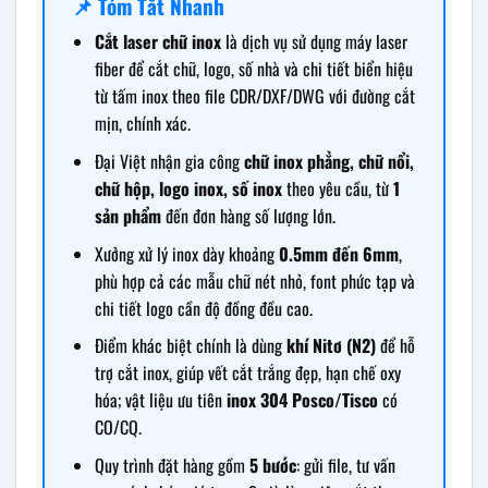
📌 Tóm Tắt Nhanh
Cắt laser chữ inox
là dịch vụ sử dụng máy laser
fiber để cắt chữ, logo, số nhà và chi tiết biển hiệu
từ tấm inox theo file CDR/DXF/DWG với đường cắt
mịn, chính xác.
Đại Việt nhận gia công
chữ inox phẳng, chữ nổi,
chữ hộp, logo inox, số inox
theo yêu cầu, từ
1
sản phẩm
đến đơn hàng số lượng lớn.
Xưởng xử lý inox dày khoảng
0.5mm đến 6mm
,
phù hợp cả các mẫu chữ nét nhỏ, font phức tạp và
chi tiết logo cần độ đồng đều cao.
Điểm khác biệt chính là dùng
khí Nitơ (N2)
để hỗ
trợ cắt inox, giúp vết cắt trắng đẹp, hạn chế oxy
hóa; vật liệu ưu tiên
inox 304 Posco/Tisco
có
CO/CQ.
Quy trình đặt hàng gồm
5 bước
: gửi file, tư vấn