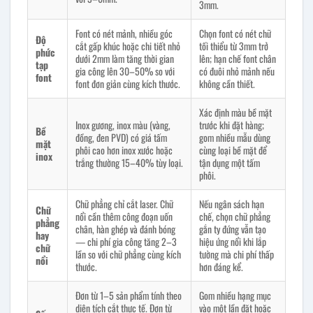
3mm.
Font có nét mảnh, nhiều góc
Chọn font có nét chữ
Độ
cắt gấp khúc hoặc chi tiết nhỏ
tối thiểu từ 3mm trở
phức
dưới 2mm làm tăng thời gian
lên; hạn chế font chân
tạp
gia công lên 30–50% so với
có đuôi nhỏ mảnh nếu
font
font đơn giản cùng kích thước.
không cần thiết.
Xác định màu bề mặt
Inox gương, inox màu (vàng,
trước khi đặt hàng;
Bề
đồng, đen PVD) có giá tấm
gom nhiều mẫu dùng
mặt
phôi cao hơn inox xước hoặc
cùng loại bề mặt để
inox
trắng thường 15–40% tùy loại.
tận dụng một tấm
phôi.
Chữ phẳng chỉ cắt laser. Chữ
Nếu ngân sách hạn
Chữ
nổi cần thêm công đoạn uốn
chế, chọn chữ phẳng
phẳng
chân, hàn ghép và đánh bóng
gắn ty đứng vẫn tạo
hay
— chi phí gia công tăng 2–3
hiệu ứng nổi khi lắp
chữ
lần so với chữ phẳng cùng kích
tường mà chi phí thấp
nổi
thước.
hơn đáng kể.
Đơn từ 1–5 sản phẩm tính theo
Gom nhiều hạng mục
diện tích cắt thực tế. Đơn từ
vào một lần đặt hoặc