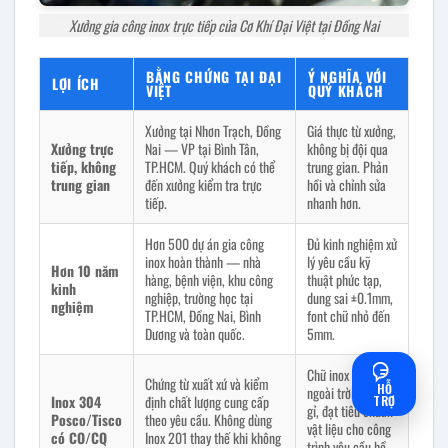
Xưởng gia công inox trực tiếp của Cơ Khí Đại Việt tại Đồng Nai
BẰNG CHỨNG TẠI ĐẠI
Ý NGHĨA VỚI
LỢI ÍCH
VIỆT
QUÝ KHÁCH
Xưởng tại Nhơn Trạch, Đồng
Giá thực từ xưởng,
Xưởng trực
Nai — VP tại Bình Tân,
không bị đội qua
tiếp, không
TP.HCM. Quý khách có thể
trung gian. Phản
trung gian
đến xưởng kiểm tra trực
hồi và chỉnh sửa
tiếp.
nhanh hơn.
Hơn 500 dự án gia công
Đủ kinh nghiệm xử
inox hoàn thành — nhà
lý yêu cầu kỹ
Hơn 10 năm
hàng, bệnh viện, khu công
thuật phức tạp,
kinh
nghiệp, trường học tại
dung sai ±0.1mm,
nghiệm
TP.HCM, Đồng Nai, Bình
font chữ nhỏ đến
Dương và toàn quốc.
5mm.
Chữ inox bền
Chứng từ xuất xứ và kiểm
HỖ
ngoài trời, không
Inox 304
định chất lượng cung cấp
TRỢ
gỉ, đạt tiêu chuẩn
Posco/Tisco
theo yêu cầu. Không dùng
vật liệu cho công
có CO/CQ
Inox 201 thay thế khi không
trình yêu cầu hồ