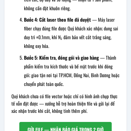
không cần đặt khuôn riêng.
Bước 4: Cắt laser theo file đã duyệt
— Máy laser
fiber chạy đúng file được Quý khách xác nhận; dung sai
duy trì ±0.1mm, khí N₂ đảm bảo vết cắt trắng sáng,
không oxy hóa.
Bước 5: Kiểm tra, đóng gói và giao hàng
— Thành
phẩm kiểm tra kích thước và bề mặt trước khi đóng
gói; giao tận nơi tại TP.HCM, Đồng Nai, Bình Dương hoặc
chuyển phát toàn quốc.
Quý khách chưa có file vector hoặc chỉ có hình ảnh chụp thực
tế vẫn đặt được — xưởng hỗ trợ hoàn thiện file và gửi lại để
xác nhận trước khi cắt, không tính thêm phí.
GỬI FILE — NHẬN BÁO GIÁ TRONG 2 GIỜ