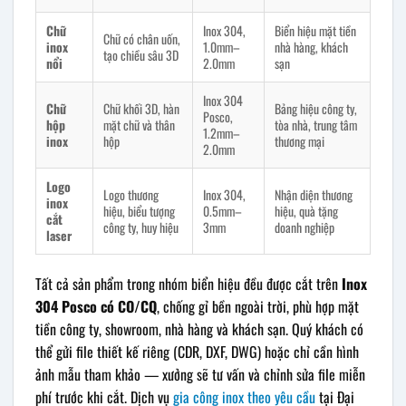
Chữ
Inox 304,
Biển hiệu mặt tiền
Chữ có chân uốn,
inox
1.0mm–
nhà hàng, khách
tạo chiều sâu 3D
nổi
2.0mm
sạn
Inox 304
Chữ
Chữ khối 3D, hàn
Bảng hiệu công ty,
Posco,
hộp
mặt chữ và thân
tòa nhà, trung tâm
1.2mm–
inox
hộp
thương mại
2.0mm
Logo
Logo thương
Inox 304,
Nhận diện thương
inox
hiệu, biểu tượng
0.5mm–
hiệu, quà tặng
cắt
công ty, huy hiệu
3mm
doanh nghiệp
laser
Tất cả sản phẩm trong nhóm biển hiệu đều được cắt trên
Inox
304 Posco có CO/CQ
, chống gỉ bền ngoài trời, phù hợp mặt
tiền công ty, showroom, nhà hàng và khách sạn. Quý khách có
thể gửi file thiết kế riêng (CDR, DXF, DWG) hoặc chỉ cần hình
ảnh mẫu tham khảo — xưởng sẽ tư vấn và chỉnh sửa file miễn
phí trước khi cắt. Dịch vụ
gia công inox theo yêu cầu
tại Đại