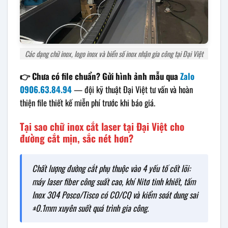
Các dạng chữ inox, logo inox và biển số inox nhận gia công tại Đại Việt
👉 Chưa có file chuẩn? Gửi hình ảnh mẫu qua
Zalo
0906.63.84.94
— đội kỹ thuật Đại Việt tư vấn và hoàn
thiện file thiết kế miễn phí trước khi báo giá.
Tại sao chữ inox cắt laser tại Đại Việt cho
đường cắt mịn, sắc nét hơn?
Chất lượng đường cắt phụ thuộc vào 4 yếu tố cốt lõi:
máy laser fiber công suất cao, khí Nitơ tinh khiết, tấm
Inox 304 Posco/Tisco có CO/CQ và kiểm soát dung sai
±0.1mm xuyên suốt quá trình gia công.