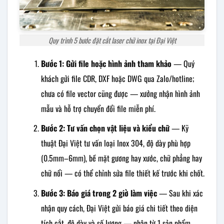
Quy trình 5 bước đặt cắt laser chữ inox tại Đại Việt
Bước 1: Gửi file hoặc hình ảnh tham khảo
— Quý
khách gửi file CDR, DXF hoặc DWG qua Zalo/hotline;
chưa có file vector cũng được — xưởng nhận hình ảnh
mẫu và hỗ trợ chuyển đổi file miễn phí.
Bước 2: Tư vấn chọn vật liệu và kiểu chữ
— Kỹ
thuật Đại Việt tư vấn loại Inox 304, độ dày phù hợp
(0.5mm–6mm), bề mặt gương hay xước, chữ phẳng hay
chữ nổi — có thể chỉnh sửa file thiết kế trước khi chốt.
Bước 3: Báo giá trong 2 giờ làm việc
— Sau khi xác
nhận quy cách, Đại Việt gửi báo giá chi tiết theo diện
tích cắt, độ dày và số lượng — nhận từ 1 sản phẩm,