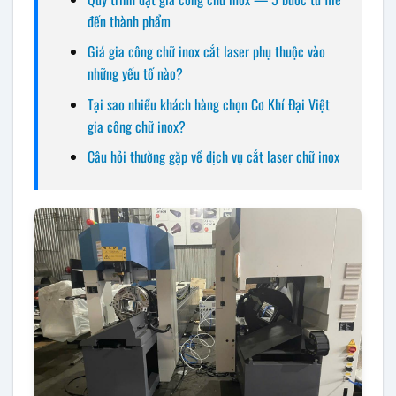
đến thành phẩm
Giá gia công chữ inox cắt laser phụ thuộc vào
những yếu tố nào?
Tại sao nhiều khách hàng chọn Cơ Khí Đại Việt
gia công chữ inox?
Câu hỏi thường gặp về dịch vụ cắt laser chữ inox