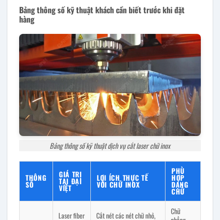
Bảng thông số kỹ thuật khách cần biết trước khi đặt
hàng
Bảng thông số kỹ thuật dịch vụ cắt laser chữ inox
PHÙ
GIÁ TRỊ
THÔNG
LỢI ÍCH THỰC TẾ
HỢP
TẠI ĐẠI
SỐ
VỚI CHỮ INOX
DẠNG
VIỆT
CHỮ
Chữ
Laser fiber
Cắt nét các nét chữ nhỏ,
phẳng,