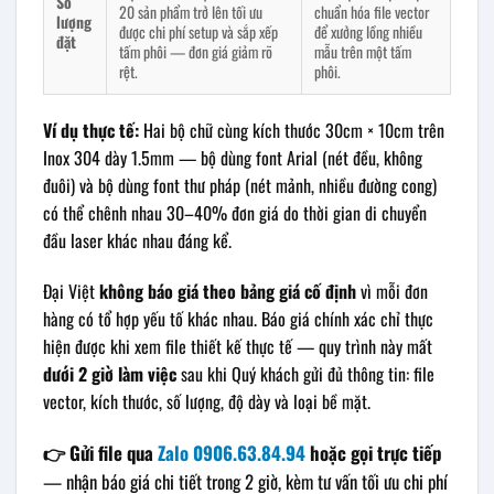
Số
20 sản phẩm trở lên tối ưu
chuẩn hóa file vector
lượng
được chi phí setup và sắp xếp
để xưởng lồng nhiều
đặt
tấm phôi — đơn giá giảm rõ
mẫu trên một tấm
rệt.
phôi.
Ví dụ thực tế:
Hai bộ chữ cùng kích thước 30cm × 10cm trên
Inox 304 dày 1.5mm — bộ dùng font Arial (nét đều, không
đuôi) và bộ dùng font thư pháp (nét mảnh, nhiều đường cong)
có thể chênh nhau 30–40% đơn giá do thời gian di chuyển
đầu laser khác nhau đáng kể.
Đại Việt
không báo giá theo bảng giá cố định
vì mỗi đơn
hàng có tổ hợp yếu tố khác nhau. Báo giá chính xác chỉ thực
hiện được khi xem file thiết kế thực tế — quy trình này mất
dưới 2 giờ làm việc
sau khi Quý khách gửi đủ thông tin: file
vector, kích thước, số lượng, độ dày và loại bề mặt.
👉 Gửi file qua
Zalo 0906.63.84.94
hoặc gọi trực tiếp
— nhận báo giá chi tiết trong 2 giờ, kèm tư vấn tối ưu chi phí