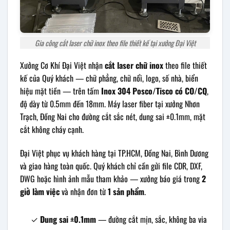
Gia công cắt laser chữ inox theo file thiết kế tại xưởng Đại Việt
Xưởng Cơ Khí Đại Việt nhận
cắt laser chữ inox
theo file thiết
kế của Quý khách — chữ phẳng, chữ nổi, logo, số nhà, biển
hiệu mặt tiền — trên tấm
Inox 304 Posco/Tisco có CO/CQ
,
độ dày từ 0.5mm đến 18mm. Máy laser fiber tại xưởng Nhơn
Trạch, Đồng Nai cho đường cắt sắc nét, dung sai ±0.1mm, mặt
cắt không cháy cạnh.
Đại Việt phục vụ khách hàng tại TP.HCM, Đồng Nai, Bình Dương
và giao hàng toàn quốc. Quý khách chỉ cần gửi file CDR, DXF,
DWG hoặc hình ảnh mẫu tham khảo — xưởng báo giá trong
2
giờ làm việc
và nhận đơn từ
1 sản phẩm
.
✓
Dung sai ±0.1mm
— đường cắt mịn, sắc, không ba via