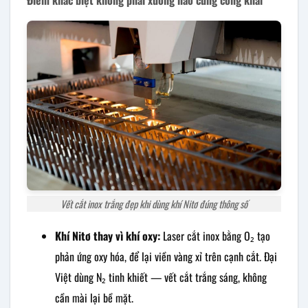
Điểm khác biệt không phải xưởng nào cũng công khai
Vết cắt inox trắng đẹp khi dùng khí Nitơ đúng thông số
Khí Nitơ thay vì khí oxy:
Laser cắt inox bằng O₂ tạo
phản ứng oxy hóa, để lại viền vàng xỉ trên cạnh cắt. Đại
Việt dùng N₂ tinh khiết — vết cắt trắng sáng, không
cần mài lại bề mặt.