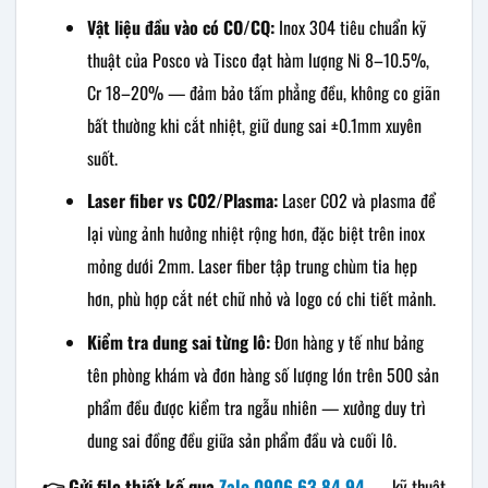
Vật liệu đầu vào có CO/CQ:
Inox 304 tiêu chuẩn kỹ
thuật của Posco và Tisco đạt hàm lượng Ni 8–10.5%,
Cr 18–20% — đảm bảo tấm phẳng đều, không co giãn
bất thường khi cắt nhiệt, giữ dung sai ±0.1mm xuyên
suốt.
Laser fiber vs CO2/Plasma:
Laser CO2 và plasma để
lại vùng ảnh hưởng nhiệt rộng hơn, đặc biệt trên inox
mỏng dưới 2mm. Laser fiber tập trung chùm tia hẹp
hơn, phù hợp cắt nét chữ nhỏ và logo có chi tiết mảnh.
Kiểm tra dung sai từng lô:
Đơn hàng y tế như bảng
tên phòng khám và đơn hàng số lượng lớn trên 500 sản
phẩm đều được kiểm tra ngẫu nhiên — xưởng duy trì
dung sai đồng đều giữa sản phẩm đầu và cuối lô.
👉 Gửi file thiết kế qua
Zalo 0906.63.84.94
— kỹ thuật