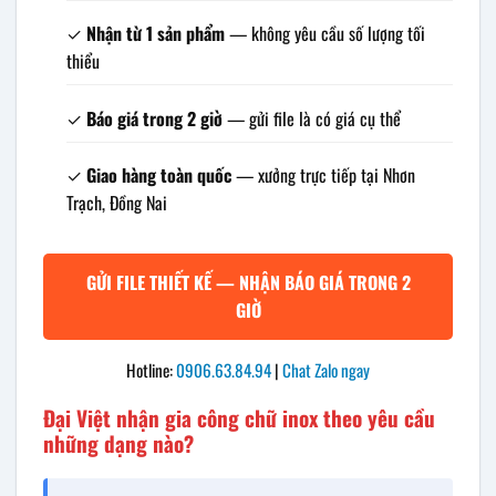
✓
Nhận từ 1 sản phẩm
— không yêu cầu số lượng tối
thiểu
✓
Báo giá trong 2 giờ
— gửi file là có giá cụ thể
✓
Giao hàng toàn quốc
— xưởng trực tiếp tại Nhơn
Trạch, Đồng Nai
GỬI FILE THIẾT KẾ — NHẬN BÁO GIÁ TRONG 2
GIỜ
Hotline:
0906.63.84.94
|
Chat Zalo ngay
Đại Việt nhận gia công chữ inox theo yêu cầu
những dạng nào?