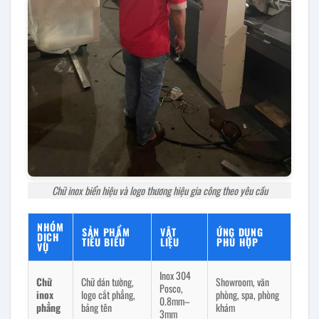
Chữ inox biển hiệu và logo thương hiệu gia công theo yêu cầu
NHÓM
SẢN PHẨM
VẬT
ỨNG DỤNG
DỊCH
TIÊU BIỂU
LIỆU
PHÙ HỢP
VỤ
Inox 304
Chữ
Chữ dán tường,
Showroom, văn
Posco,
inox
logo cắt phẳng,
phòng, spa, phòng
0.8mm–
phẳng
bảng tên
khám
3mm