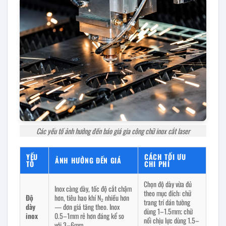
Các yếu tố ảnh hưởng đến báo giá gia công chữ inox cắt laser
YẾU
CÁCH TỐI ƯU
ẢNH HƯỞNG ĐẾN GIÁ
TỐ
CHI PHÍ
Chọn độ dày vừa đủ
Inox càng dày, tốc độ cắt chậm
theo mục đích: chữ
Độ
hơn, tiêu hao khí N₂ nhiều hơn
trang trí dán tường
dày
— đơn giá tăng theo. Inox
dùng 1–1.5mm; chữ
inox
0.5–1mm rẻ hơn đáng kể so
nổi chịu lực dùng 1.5–
với 3–6mm.