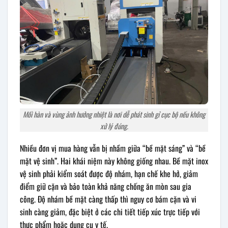
Mối hàn và vùng ảnh hưởng nhiệt là nơi dễ phát sinh gỉ cục bộ nếu không
xử lý đúng.
Nhiều đơn vị mua hàng vẫn bị nhầm giữa “bề mặt sáng” và “bề
mặt vệ sinh”. Hai khái niệm này không giống nhau. Bề mặt inox
vệ sinh phải kiểm soát được độ nhám, hạn chế khe hở, giảm
điểm giữ cặn và bảo toàn khả năng chống ăn mòn sau gia
công. Độ nhám bề mặt càng thấp thì nguy cơ bám cặn và vi
sinh càng giảm, đặc biệt ở các chi tiết tiếp xúc trực tiếp với
thực phẩm hoặc dụng cụ y tế.