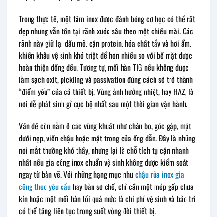
Trong thực tế, một tấm inox được đánh bóng cơ học có thể rất
đẹp nhưng vẫn tồn tại rãnh xước sâu theo một chiều mài. Các
rãnh này giữ lại dầu mỡ, cặn protein, hóa chất tẩy và hơi ẩm,
khiến khâu vệ sinh khó triệt để hơn nhiều so với bề mặt được
hoàn thiện đồng đều. Tương tự, mối hàn TIG nếu không được
làm sạch oxit, pickling và passivation đúng cách sẽ trở thành
“điểm yếu” của cả thiết bị. Vùng ảnh hưởng nhiệt, hay HAZ, là
nơi dễ phát sinh gỉ cục bộ nhất sau một thời gian vận hành.
Vấn đề còn nằm ở các vùng khuất như chân bo, góc gập, mặt
dưới nẹp, viền chậu hoặc mặt trong của ống dẫn. Đây là những
nơi mắt thường khó thấy, nhưng lại là chỗ tích tụ cặn nhanh
nhất nếu gia công inox chuẩn vệ sinh không được kiểm soát
ngay từ bản vẽ. Với những hạng mục như
chậu rửa inox gia
công theo yêu cầu
hay bàn sơ chế, chỉ cần một mép gấp chưa
kín hoặc một mối hàn lồi quá mức là chi phí vệ sinh và bảo trì
có thể tăng liên tục trong suốt vòng đời thiết bị.