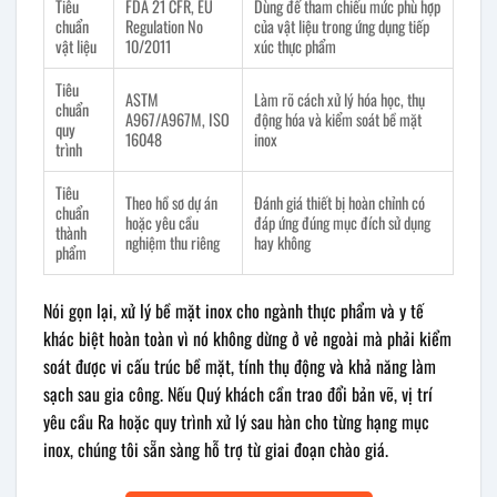
Tiêu
FDA 21 CFR, EU
Dùng để tham chiếu mức phù hợp
chuẩn
Regulation No
của vật liệu trong ứng dụng tiếp
vật liệu
10/2011
xúc thực phẩm
Tiêu
ASTM
Làm rõ cách xử lý hóa học, thụ
chuẩn
A967/A967M, ISO
động hóa và kiểm soát bề mặt
quy
16048
inox
trình
Tiêu
Theo hồ sơ dự án
Đánh giá thiết bị hoàn chỉnh có
chuẩn
hoặc yêu cầu
đáp ứng đúng mục đích sử dụng
thành
nghiệm thu riêng
hay không
phẩm
Nói gọn lại, xử lý bề mặt inox cho ngành thực phẩm và y tế
khác biệt hoàn toàn vì nó không dừng ở vẻ ngoài mà phải kiểm
soát được vi cấu trúc bề mặt, tính thụ động và khả năng làm
sạch sau gia công. Nếu Quý khách cần trao đổi bản vẽ, vị trí
yêu cầu Ra hoặc quy trình xử lý sau hàn cho từng hạng mục
inox, chúng tôi sẵn sàng hỗ trợ từ giai đoạn chào giá.