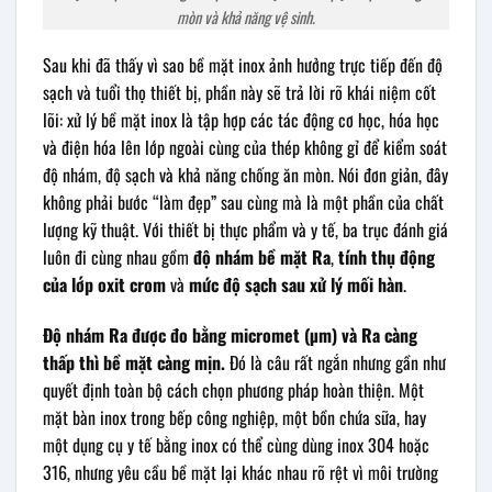
mòn và khả năng vệ sinh.
Sau khi đã thấy vì sao bề mặt inox ảnh hưởng trực tiếp đến độ
sạch và tuổi thọ thiết bị, phần này sẽ trả lời rõ khái niệm cốt
lõi: xử lý bề mặt inox là tập hợp các tác động cơ học, hóa học
và điện hóa lên lớp ngoài cùng của thép không gỉ để kiểm soát
độ nhám, độ sạch và khả năng chống ăn mòn. Nói đơn giản, đây
không phải bước “làm đẹp” sau cùng mà là một phần của chất
lượng kỹ thuật. Với thiết bị thực phẩm và y tế, ba trục đánh giá
luôn đi cùng nhau gồm
độ nhám bề mặt Ra
,
tính thụ động
của lớp oxit crom
và
mức độ sạch sau xử lý mối hàn
.
Độ nhám Ra được đo bằng micromet (µm) và Ra càng
thấp thì bề mặt càng mịn.
Đó là câu rất ngắn nhưng gần như
quyết định toàn bộ cách chọn phương pháp hoàn thiện. Một
mặt bàn inox trong bếp công nghiệp, một bồn chứa sữa, hay
một dụng cụ y tế bằng inox có thể cùng dùng inox 304 hoặc
316, nhưng yêu cầu bề mặt lại khác nhau rõ rệt vì môi trường