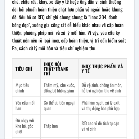
chế, chậu rửa, khay, xe đẩy y tế hoặc ống dẫn vi sinh thường
đòi hỏi chuẩn hoàn thiện chặt hơn phần vỏ ngoài hoặc khung
đỡ. Nếu hồ sơ RFQ chỉ ghi chung chung là “inox 304, đánh
bóng đẹp”, xưởng gia công rất dễ hiểu khác nhau về cấp hoàn
thiện, phương pháp mài và xử lý mối hàn. Vì vậy, yêu cầu kỹ
thuật nên nêu rõ loại inox, cấp hoàn thiện, vị trí cần kiểm soát
Ra, cách xử lý mối hàn và tiêu chí nghiệm thu.
INOX NỘI
INOX THỰC PHẨM VÀ
TIÊU CHÍ
THẤT/TRANG
Y TẾ
TRÍ
Mục tiêu
Thẩm mỹ, che xước,
Dễ vệ sinh, chống ăn mòn,
chính
đồng bộ không gian
hỗ trợ nghiệm thu vệ sinh
Yêu cầu mối
Có thể ưu tiên ngoại
Phải làm sạch, xử lý oxit
hàn
quan
và thụ động hóa phù hợp
Độ nhạy với
Rất cao vì dễ tích tụ cặn
khe hở, góc
Thấp hơn
và vi sinh
chết