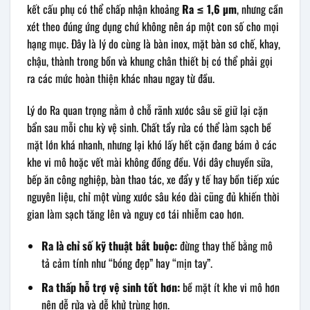
kết cấu phụ có thể chấp nhận khoảng
Ra ≤ 1,6 µm
, nhưng cần
xét theo đúng ứng dụng chứ không nên áp một con số cho mọi
hạng mục. Đây là lý do cùng là bàn inox, mặt bàn sơ chế, khay,
chậu, thành trong bồn và khung chân thiết bị có thể phải gọi
ra các mức hoàn thiện khác nhau ngay từ đầu.
Lý do Ra quan trọng nằm ở chỗ rãnh xước sâu sẽ giữ lại cặn
bẩn sau mỗi chu kỳ vệ sinh. Chất tẩy rửa có thể làm sạch bề
mặt lớn khá nhanh, nhưng lại khó lấy hết cặn đang bám ở các
khe vi mô hoặc vết mài không đồng đều. Với dây chuyền sữa,
bếp ăn công nghiệp, bàn thao tác, xe đẩy y tế hay bồn tiếp xúc
nguyên liệu, chỉ một vùng xước sâu kéo dài cũng đủ khiến thời
gian làm sạch tăng lên và nguy cơ tái nhiễm cao hơn.
Ra là chỉ số kỹ thuật bắt buộc:
đừng thay thế bằng mô
tả cảm tính như “bóng đẹp” hay “mịn tay”.
Ra thấp hỗ trợ vệ sinh tốt hơn:
bề mặt ít khe vi mô hơn
nên dễ rửa và dễ khử trùng hơn.