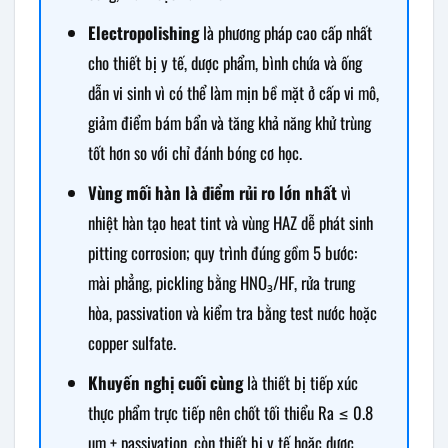
Electropolishing
là phương pháp cao cấp nhất
cho thiết bị y tế, dược phẩm, bình chứa và ống
dẫn vi sinh vì có thể làm mịn bề mặt ở cấp vi mô,
giảm điểm bám bẩn và tăng khả năng khử trùng
tốt hơn so với chỉ đánh bóng cơ học.
Vùng mối hàn là điểm rủi ro lớn nhất
vì
nhiệt hàn tạo heat tint và vùng HAZ dễ phát sinh
pitting corrosion; quy trình đúng gồm 5 bước:
mài phẳng, pickling bằng HNO₃/HF, rửa trung
hòa, passivation và kiểm tra bằng test nước hoặc
copper sulfate.
Khuyến nghị cuối cùng
là thiết bị tiếp xúc
thực phẩm trực tiếp nên chốt tối thiểu Ra ≤ 0.8
µm + passivation, còn thiết bị y tế hoặc dược