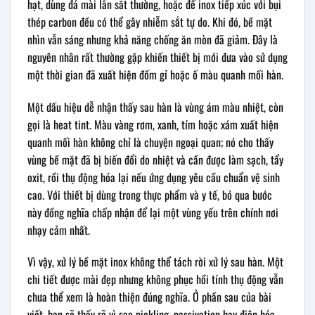
hạt, dùng đá mài lẫn sắt thường, hoặc để inox tiếp xúc với bụi
thép carbon đều có thể gây nhiễm sắt tự do. Khi đó, bề mặt
nhìn vẫn sáng nhưng khả năng chống ăn mòn đã giảm. Đây là
nguyên nhân rất thường gặp khiến thiết bị mới đưa vào sử dụng
một thời gian đã xuất hiện đốm gỉ hoặc ố màu quanh mối hàn.
Một dấu hiệu dễ nhận thấy sau hàn là vùng ám màu nhiệt, còn
gọi là heat tint. Màu vàng rơm, xanh, tím hoặc xám xuất hiện
quanh mối hàn không chỉ là chuyện ngoại quan; nó cho thấy
vùng bề mặt đã bị biến đổi do nhiệt và cần được làm sạch, tẩy
oxit, rồi thụ động hóa lại nếu ứng dụng yêu cầu chuẩn vệ sinh
cao. Với thiết bị dùng trong thực phẩm và y tế, bỏ qua bước
này đồng nghĩa chấp nhận để lại một vùng yếu trên chính nơi
nhạy cảm nhất.
Vì vậy, xử lý bề mặt inox không thể tách rời xử lý sau hàn. Một
chi tiết được mài đẹp nhưng không phục hồi tính thụ động vẫn
chưa thể xem là hoàn thiện đúng nghĩa. Ở phần sau của bài
viết, bạn sẽ thấy rõ vì sao pickling, passivation hay điện hóa