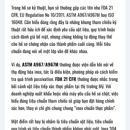
Trong hồ sơ kỹ thuật, bạn sẽ thường gặp các tên như FDA 21
CFR, EU Regulation No 10/2011, ASTM A967/A967M hay ISO
16048. Cần hiểu đúng rằng đây là những khung tham chiếu kỹ
thuật rất hữu ích để xác định yêu cầu vật liệu, quy trình hoặc
cách đánh giá bề mặt, nhưng chúng không tự động thay thế
cho hồ sơ chứng nhận của thành phẩm cuối cùng. Mỗi tiêu
chuẩn đang nói về một lớp vấn đề khác nhau.
Ví dụ,
ASTM A967/A967M
thường được viện dẫn khi nói về
thụ động hóa inox, tức là điều kiện, phương pháp và cách kiểm
tra quá trình passivation.
FDA 21 CFR
thường được nhắc trong
bối cảnh vật liệu tiếp xúc thực phẩm tại thị trường Mỹ. Với
doanh nghiệp xuất khẩu hoặc nhà máy yêu cầu hồ sơ chặt, việc
hiểu đúng tiêu chuẩn tham chiếu sẽ giúp bạn đặt hàng chính
xác hơn, thay vì chỉ ghi chung chung “inox chuẩn thực phẩm”.
Một điểm rất hay bị nhầm là tiêu chuẩn vật liệu, tiêu chuẩn
quy trình và tiêu chuẩn thành phẩm không phải một. Inox 304