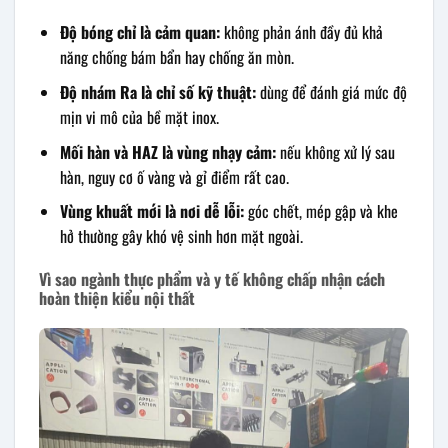
Độ bóng chỉ là cảm quan:
không phản ánh đầy đủ khả
năng chống bám bẩn hay chống ăn mòn.
Độ nhám Ra là chỉ số kỹ thuật:
dùng để đánh giá mức độ
mịn vi mô của bề mặt inox.
Mối hàn và HAZ là vùng nhạy cảm:
nếu không xử lý sau
hàn, nguy cơ ố vàng và gỉ điểm rất cao.
Vùng khuất mới là nơi dễ lỗi:
góc chết, mép gập và khe
hở thường gây khó vệ sinh hơn mặt ngoài.
Vì sao ngành thực phẩm và y tế không chấp nhận cách
hoàn thiện kiểu nội thất