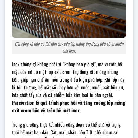
Gia công và hàn có thể làm suy yếu lớp màng thụ động bảo vệ tự nhiên
của inox.
Inox chống gỉ không phải vì “không bao giờ gỉ”, mà vì trên bề
mặt của nó có một lớp oxit crom thụ động rất mỏng nhưng
bền, giúp hạn chế ăn mòn trong điều kiện phù hợp. Khi lớp này
bị tổn thương, bề mặt sẽ nhạy hơn với nước, muối, axit hữu cơ,
hóa chất tẩy rửa và cả nhiễm bẩn kim loại từ bên ngoài.
Passivation là quá trình phục hồi và tăng cường lớp màng
oxit crom bảo vệ trên bề mặt inox.
Trong gia công thực tế, nhiều công đoạn có thể phá vỡ trạng
thái bề mặt ban đầu. Cắt, mài, chấn, hàn TIG, chà nhám sai