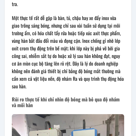
tra.
Một thực tế rất dễ gặp là bàn, tủ, chậu hay xe đẩy inox vừa
giao trông sáng bóng, nhưng chỉ sau vài tuần sử dụng tại môi
trường ẩm, có hóa chất tẩy rửa hoặc tiếp xúc axit thực phẩm,
vùng hàn bắt đầu đổi màu và đọng cặn. Inox chống gỉ nhờ lớp
oxit crom thụ động trên bề mặt; khi lớp này bị phá vỡ bởi gia
công sai, nhiễm sắt tự do hoặc xử lý sau hàn không đạt, nguy
cơ ăn mòn cục bộ tăng lên rõ rệt. Đây là lý do doanh nghiệp
không nên đánh giá thiết bị chỉ bằng độ bóng mắt thường mà
cần xem cả vật liệu nền, độ nhám Ra và quy trình thụ động hóa
sau hàn.
Rủi ro thực tế khi chỉ nhìn độ bóng mà bỏ qua độ nhám
và mối hàn