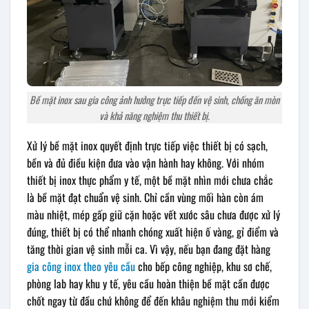
Bề mặt inox sau gia công ảnh hưởng trực tiếp đến vệ sinh, chống ăn mòn
và khả năng nghiệm thu thiết bị.
Xử lý bề mặt inox quyết định trực tiếp việc thiết bị có sạch,
bền và đủ điều kiện đưa vào vận hành hay không. Với nhóm
thiết bị inox thực phẩm y tế, một bề mặt nhìn mới chưa chắc
là bề mặt đạt chuẩn vệ sinh. Chỉ cần vùng mối hàn còn ám
màu nhiệt, mép gấp giữ cặn hoặc vết xước sâu chưa được xử lý
đúng, thiết bị có thể nhanh chóng xuất hiện ố vàng, gỉ điểm và
tăng thời gian vệ sinh mỗi ca. Vì vậy, nếu bạn đang đặt hàng
gia công inox theo yêu cầu
cho bếp công nghiệp, khu sơ chế,
phòng lab hay khu y tế, yêu cầu hoàn thiện bề mặt cần được
chốt ngay từ đầu chứ không để đến khâu nghiệm thu mới kiểm