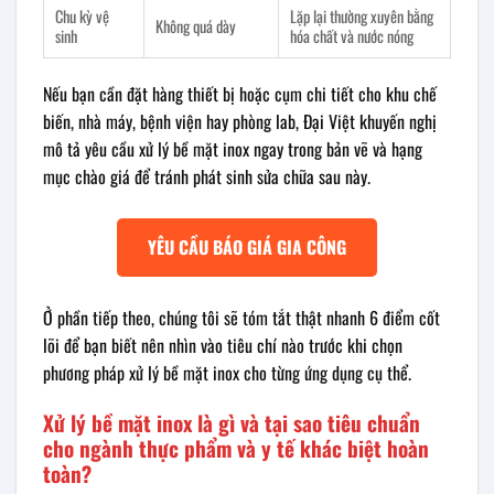
Chu kỳ vệ
Lặp lại thường xuyên bằng
Không quá dày
sinh
hóa chất và nước nóng
Nếu bạn cần đặt hàng thiết bị hoặc cụm chi tiết cho khu chế
biến, nhà máy, bệnh viện hay phòng lab, Đại Việt khuyến nghị
mô tả yêu cầu xử lý bề mặt inox ngay trong bản vẽ và hạng
mục chào giá để tránh phát sinh sửa chữa sau này.
YÊU CẦU BÁO GIÁ GIA CÔNG
Ở phần tiếp theo, chúng tôi sẽ tóm tắt thật nhanh 6 điểm cốt
lõi để bạn biết nên nhìn vào tiêu chí nào trước khi chọn
phương pháp xử lý bề mặt inox cho từng ứng dụng cụ thể.
Xử lý bề mặt inox là gì và tại sao tiêu chuẩn
cho ngành thực phẩm và y tế khác biệt hoàn
toàn?