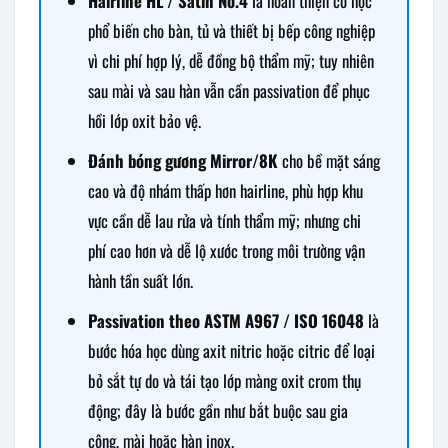
Hairline HL / Satin No.4
là hoàn thiện cơ học
phổ biến cho bàn, tủ và thiết bị bếp công nghiệp
vì chi phí hợp lý, dễ đồng bộ thẩm mỹ; tuy nhiên
sau mài và sau hàn vẫn cần passivation để phục
hồi lớp oxit bảo vệ.
Đánh bóng gương Mirror/8K
cho bề mặt sáng
cao và độ nhám thấp hơn hairline, phù hợp khu
vực cần dễ lau rửa và tính thẩm mỹ; nhưng chi
phí cao hơn và dễ lộ xước trong môi trường vận
hành tần suất lớn.
Passivation theo ASTM A967 / ISO 16048
là
bước hóa học dùng axit nitric hoặc citric để loại
bỏ sắt tự do và tái tạo lớp màng oxit crom thụ
động; đây là bước gần như bắt buộc sau gia
công, mài hoặc hàn inox.