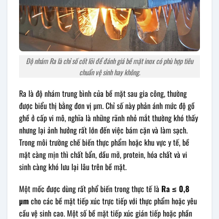
Độ nhám Ra là chỉ số cốt lõi để đánh giá bề mặt inox có phù hợp tiêu
chuẩn vệ sinh hay không.
Ra là độ nhám trung bình của bề mặt sau gia công, thường
được biểu thị bằng đơn vị µm. Chỉ số này phản ánh mức độ gồ
ghề ở cấp vi mô, nghĩa là những rãnh nhỏ mắt thường khó thấy
nhưng lại ảnh hưởng rất lớn đến việc bám cặn và làm sạch.
Trong môi trường chế biến thực phẩm hoặc khu vực y tế, bề
mặt càng mịn thì chất bẩn, dầu mỡ, protein, hóa chất và vi
sinh càng khó lưu lại lâu trên bề mặt.
Một mốc được dùng rất phổ biến trong thực tế là
Ra ≤ 0,8
µm
cho các bề mặt tiếp xúc trực tiếp với thực phẩm hoặc yêu
cầu vệ sinh cao. Một số bề mặt tiếp xúc gián tiếp hoặc phần