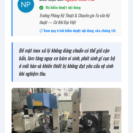
Đã kiểm duyệt nội dung
✔
Trưởng Phòng Kỹ Thuật & Chuyên gia Tư vấn Kỹ
thuật — Cơ Khí Đại Việt
📋 Xem quy trình kiểm duyệt nội dung của chúng tôi
Bề mặt inox xử lý không đúng chuẩn có thể giữ cặn
bẩn, làm tăng nguy cơ bám vi sinh, phát sinh gỉ cục bộ
ở mối hàn và khiến thiết bị không đạt yêu cầu vệ sinh
khi nghiệm thu.