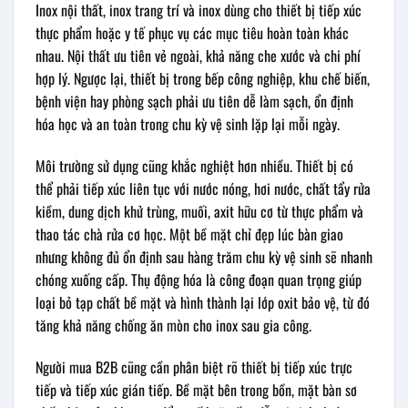
Inox nội thất, inox trang trí và inox dùng cho thiết bị tiếp xúc
thực phẩm hoặc y tế phục vụ các mục tiêu hoàn toàn khác
nhau. Nội thất ưu tiên vẻ ngoài, khả năng che xước và chi phí
hợp lý. Ngược lại, thiết bị trong bếp công nghiệp, khu chế biến,
bệnh viện hay phòng sạch phải ưu tiên dễ làm sạch, ổn định
hóa học và an toàn trong chu kỳ vệ sinh lặp lại mỗi ngày.
Môi trường sử dụng cũng khắc nghiệt hơn nhiều. Thiết bị có
thể phải tiếp xúc liên tục với nước nóng, hơi nước, chất tẩy rửa
kiềm, dung dịch khử trùng, muối, axit hữu cơ từ thực phẩm và
thao tác chà rửa cơ học. Một bề mặt chỉ đẹp lúc bàn giao
nhưng không đủ ổn định sau hàng trăm chu kỳ vệ sinh sẽ nhanh
chóng xuống cấp. Thụ động hóa là công đoạn quan trọng giúp
loại bỏ tạp chất bề mặt và hình thành lại lớp oxit bảo vệ, từ đó
tăng khả năng chống ăn mòn cho inox sau gia công.
Người mua B2B cũng cần phân biệt rõ thiết bị tiếp xúc trực
tiếp và tiếp xúc gián tiếp. Bề mặt bên trong bồn, mặt bàn sơ