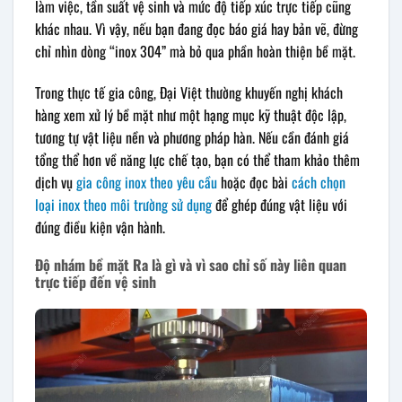
làm việc, tần suất vệ sinh và mức độ tiếp xúc trực tiếp cũng
khác nhau. Vì vậy, nếu bạn đang đọc báo giá hay bản vẽ, đừng
chỉ nhìn dòng “inox 304” mà bỏ qua phần hoàn thiện bề mặt.
Trong thực tế gia công, Đại Việt thường khuyến nghị khách
hàng xem xử lý bề mặt như một hạng mục kỹ thuật độc lập,
tương tự vật liệu nền và phương pháp hàn. Nếu cần đánh giá
tổng thể hơn về năng lực chế tạo, bạn có thể tham khảo thêm
dịch vụ
gia công inox theo yêu cầu
hoặc đọc bài
cách chọn
loại inox theo môi trường sử dụng
để ghép đúng vật liệu với
đúng điều kiện vận hành.
Độ nhám bề mặt Ra là gì và vì sao chỉ số này liên quan
trực tiếp đến vệ sinh