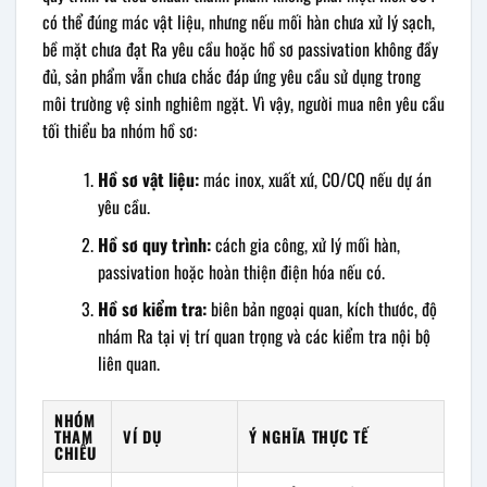
có thể đúng mác vật liệu, nhưng nếu mối hàn chưa xử lý sạch,
bề mặt chưa đạt Ra yêu cầu hoặc hồ sơ passivation không đầy
đủ, sản phẩm vẫn chưa chắc đáp ứng yêu cầu sử dụng trong
môi trường vệ sinh nghiêm ngặt. Vì vậy, người mua nên yêu cầu
tối thiểu ba nhóm hồ sơ:
Hồ sơ vật liệu:
mác inox, xuất xứ, CO/CQ nếu dự án
yêu cầu.
Hồ sơ quy trình:
cách gia công, xử lý mối hàn,
passivation hoặc hoàn thiện điện hóa nếu có.
Hồ sơ kiểm tra:
biên bản ngoại quan, kích thước, độ
nhám Ra tại vị trí quan trọng và các kiểm tra nội bộ
liên quan.
NHÓM
THAM
VÍ DỤ
Ý NGHĨA THỰC TẾ
CHIẾU