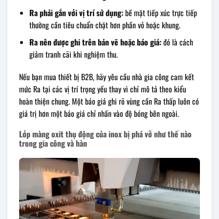
Ra phải gắn với vị trí sử dụng:
bề mặt tiếp xúc trực tiếp
thường cần tiêu chuẩn chặt hơn phần vỏ hoặc khung.
Ra nên được ghi trên bản vẽ hoặc báo giá:
đó là cách
giảm tranh cãi khi nghiệm thu.
Nếu bạn mua thiết bị B2B, hãy yêu cầu nhà gia công cam kết
mức Ra tại các vị trí trọng yếu thay vì chỉ mô tả theo kiểu
hoàn thiện chung. Một báo giá ghi rõ vùng cần Ra thấp luôn có
giá trị hơn một báo giá chỉ nhấn vào độ bóng bên ngoài.
Lớp màng oxit thụ động của inox bị phá vỡ như thế nào
trong gia công và hàn