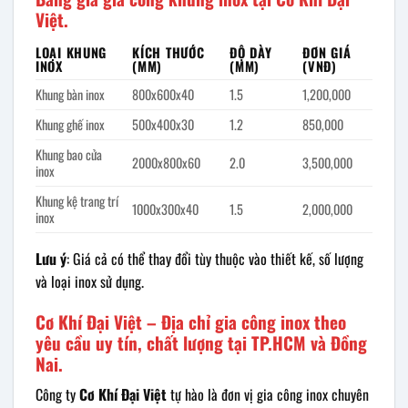
Việt.
LOẠI KHUNG
KÍCH THƯỚC
ĐỘ DÀY
ĐƠN GIÁ
INOX
(MM)
(MM)
(VNĐ)
Khung bàn inox
800x600x40
1.5
1,200,000
Khung ghế inox
500x400x30
1.2
850,000
Khung bao cửa
2000x800x60
2.0
3,500,000
inox
Khung kệ trang trí
1000x300x40
1.5
2,000,000
inox
Lưu ý
: Giá cả có thể thay đổi tùy thuộc vào thiết kế, số lượng
và loại inox sử dụng.
Cơ Khí Đại Việt – Địa chỉ gia công inox theo
yêu cầu uy tín, chất lượng tại TP.HCM và Đồng
Nai.
Công ty
Cơ Khí Đại Việt
tự hào là đơn vị gia công inox chuyên