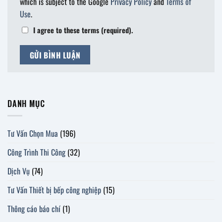
which is subject to the Google
Privacy Policy
and
Terms of
Use
.
I agree to these terms (required).
DANH MỤC
Tư Vấn Chọn Mua
(196)
Công Trình Thi Công
(32)
Dịch Vụ
(74)
Tư Vấn Thiết bị bếp công nghiệp
(15)
Thông cáo báo chí
(1)