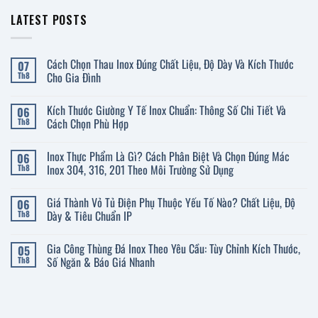
LATEST POSTS
Cách Chọn Thau Inox Đúng Chất Liệu, Độ Dày Và Kích Thước
07
Cho Gia Đình
Th8
Không
có
Kích Thước Giường Y Tế Inox Chuẩn: Thông Số Chi Tiết Và
06
bình
luận
Cách Chọn Phù Hợp
Th8
ở
Cách
Không
Chọn
có
Inox Thực Phẩm Là Gì? Cách Phân Biệt Và Chọn Đúng Mác
06
Thau
bình
Inox
luận
Inox 304, 316, 201 Theo Môi Trường Sử Dụng
Th8
Đúng
ở
Chất
Kích
Không
Liệu,
Thước
có
Giá Thành Vỏ Tủ Điện Phụ Thuộc Yếu Tố Nào? Chất Liệu, Độ
06
Độ
Giường
bình
Dày
Y
luận
Dày & Tiêu Chuẩn IP
Th8
Và
Tế
ở
Kích
Inox
Inox
Không
Thước
Chuẩn:
Thực
có
Gia Công Thùng Đá Inox Theo Yêu Cầu: Tùy Chỉnh Kích Thước,
05
Cho
Thông
Phẩm
bình
Gia
Số
Là
luận
Số Ngăn & Báo Giá Nhanh
Th8
Đình
Chi
Gì?
ở
Tiết
Cách
Giá
Không
Và
Phân
Thành
có
Cách
Biệt
Vỏ
bình
Chọn
Và
Tủ
luận
Phù
Chọn
Điện
ở