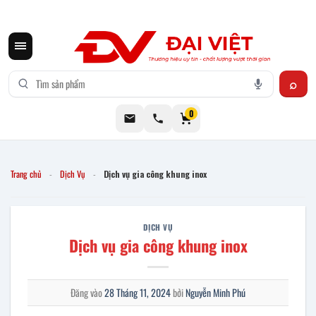
CƠ KHÍ ĐẠI VIỆT CUNG CẤP THIẾT BỊ BẾP CÔNG NGHIỆP INOX
0
Trang chủ
Dịch Vụ
Dịch vụ gia công khung inox
-
-
DỊCH VỤ
Dịch vụ gia công khung inox
Đăng vào
28 Tháng 11, 2024
bởi
Nguyễn Minh Phú