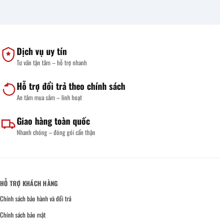
Hợp
Đúng
Phụ
Gia
Mác
Thuộc
Công
Inox
Yếu
Thùng
304,
Tố
Đá
316,
Nào?
Inox
201
Chất
Theo
Theo
Liệu,
Yêu
Dịch vụ uy tín
Môi
Độ
Cầu:
Trường
Dày
Tùy
Tư vấn tận tâm – hỗ trợ nhanh
Sử
&
Chỉnh
Dụng
Tiêu
Kích
Chuẩn
Thước,
IP
Số
Hỗ trợ đổi trả theo chính sách
Ngăn
&
An tâm mua sắm – linh hoạt
Báo
Giá
Nhanh
Giao hàng toàn quốc
Nhanh chóng – đóng gói cẩn thận
HỖ TRỢ KHÁCH HÀNG
Chính sách bảo hành và đổi trả
Chính sách bảo mật