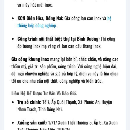
và máy hút mùi inox.
KCN Biên Hòa, Đồng Nai:
Gia công lan can inox và
hệ
thống bếp công nghiệp
.
Công trình nội thất biệt thự tại Bình Dương:
Thi công
ốp tường inox mạ vàng và lan can cầu thang inox.
Gia công khung inox
mang lại bền bỉ, chắc chắn, và nâng cao
thẩm mỹ, giá trị sản phẩm, công trình. Với công nghệ hiện đại,
đội ngũ chuyên nghiệp và giá cả hợp lý, dịch vụ này là lựa chọn
tối ưu cho nhu cầu nội thất, công nghiệp và kiến trúc.
Liên Hệ Để Được Tư Vấn Và Báo Giá.
Trụ sở chính:
Tổ 7, Ấp Quới Thạnh, Xã Phước An, Huyện
Nhơn Trạch, Tỉnh Đồng Nai.
Xưởng sản xuất:
17/17 Xuân Thới Thượng 5, Ấp 5, Xã Xuân
Thới Thượng, Hóc Môn, TP.HCM.