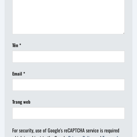
Tên
*
Email
*
Trang web
For security, use of Google's reCAPTCHA service is required