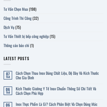
Tư Vấn Chọn Mua
(198)
Công Trình Thi Công
(32)
Dịch Vụ
(75)
Tư Vấn Thiết bị bếp công nghiệp
(15)
Thông cáo báo chí
(1)
LATEST POSTS
Cách Chọn Thau Inox Đúng Chất Liệu, Độ Dày Và Kích Thước
07
Cho Gia Đình
Th8
Không
có
Kích Thước Giường Y Tế Inox Chuẩn: Thông Số Chi Tiết Và
06
bình
luận
Cách Chọn Phù Hợp
Th8
ở
Cách
Không
Chọn
có
Inox Thực Phẩm Là Gì? Cách Phân Biệt Và Chọn Đúng Mác
06
Thau
bình