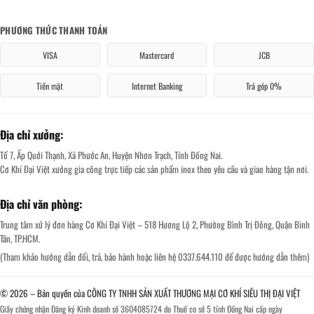
PHƯƠNG THỨC THANH TOÁN
VISA
Mastercard
JCB
Tiền mặt
Internet Banking
Trả góp 0%
Địa chỉ xưởng:
Tổ 7, Ấp Quới Thạnh, Xã Phước An, Huyện Nhơn Trạch, Tỉnh Đồng Nai.
Cơ Khí Đại Việt xưởng gia công trực tiếp các sản phẩm inox theo yêu cầu và giao hàng tận nơi.
Địa chỉ văn phòng:
Trung tâm xử lý đơn hàng Cơ Khí Đại Việt – 518 Hương Lộ 2, Phường Bình Trị Đông, Quận Bình
Tân, TP.HCM.
(Tham khảo hướng dẫn đổi, trả, bảo hành hoặc liên hệ 0337.644.110 để được hướng dẫn thêm)
© 2026 – Bản quyền của CÔNG TY TNHH SẢN XUẤT THƯƠNG MẠI CƠ KHÍ SIÊU THỊ ĐẠI VIỆT
Giấy chứng nhận Đăng ký Kinh doanh số 3604085724 do Thuế cơ sở 5 tỉnh Đồng Nai cấp ngày