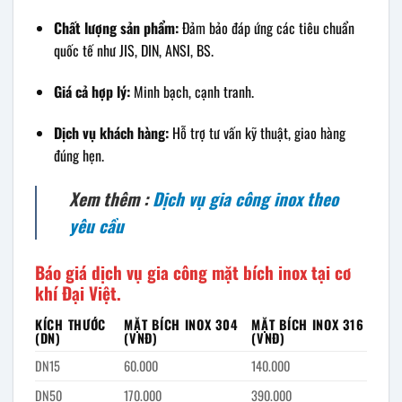
Chất lượng sản phẩm:
Đảm bảo đáp ứng các tiêu chuẩn
quốc tế như JIS, DIN, ANSI, BS.
Giá cả hợp lý:
Minh bạch, cạnh tranh.
Dịch vụ khách hàng:
Hỗ trợ tư vấn kỹ thuật, giao hàng
đúng hẹn.
Xem thêm :
Dịch vụ gia công inox theo
yêu cầu
Báo giá dịch vụ gia công mặt bích inox tại cơ
khí Đại Việt.
KÍCH THƯỚC
MẶT BÍCH INOX 304
MẶT BÍCH INOX 316
(DN)
(VNĐ)
(VNĐ)
DN15
60.000
140.000
DN50
170.000
390.000