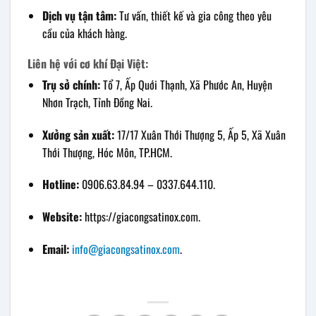
Dịch vụ tận tâm:
Tư vấn, thiết kế và gia công theo yêu
cầu của khách hàng.
Liên hệ với cơ khí Đại Việt:
Trụ sở chính:
Tổ 7, Ấp Quới Thạnh, Xã Phước An, Huyện
Nhơn Trạch, Tỉnh Đồng Nai.
Xưởng sản xuất:
17/17 Xuân Thới Thượng 5, Ấp 5, Xã Xuân
Thới Thượng, Hóc Môn, TP.HCM.
Hotline:
0906.63.84.94 – 0337.644.110.
Website:
https://giacongsatinox.com.
Email:
info@giacongsatinox.com
.