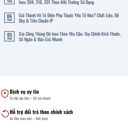
Inox
luận
Inox 304, 316, 201 Theo Môi Trường Sử Dụng
Th8
Đúng
ở
Chất
Kích
Không
Liệu,
Thước
có
Giá Thành Vỏ Tủ Điện Phụ Thuộc Yếu Tố Nào? Chất Liệu, Độ
06
Độ
Giường
bình
Dày
Y
luận
Dày & Tiêu Chuẩn IP
Th8
Và
Tế
ở
Kích
Inox
Inox
Không
Thước
Chuẩn:
Thực
có
Gia Công Thùng Đá Inox Theo Yêu Cầu: Tùy Chỉnh Kích Thước,
05
Cho
Thông
Phẩm
bình
Gia
Số
Là
luận
Số Ngăn & Báo Giá Nhanh
Th8
Đình
Chi
Gì?
ở
Tiết
Cách
Giá
Không
Và
Phân
Thành
có
Cách
Biệt
Vỏ
bình
Chọn
Và
Tủ
luận
Phù
Chọn
Điện
ở
Hợp
Đúng
Phụ
Gia
Mác
Thuộc
Công
Inox
Yếu
Thùng
304,
Tố
Đá
316,
Nào?
Inox
201
Chất
Theo
Theo
Liệu,
Yêu
Dịch vụ uy tín
Môi
Độ
Cầu:
Trường
Dày
Tùy
Tư vấn tận tâm – hỗ trợ nhanh
Sử
&
Chỉnh
Dụng
Tiêu
Kích
Chuẩn
Thước,
IP
Số
Hỗ trợ đổi trả theo chính sách
Ngăn
&
An tâm mua sắm – linh hoạt
Báo
Giá
Nhanh