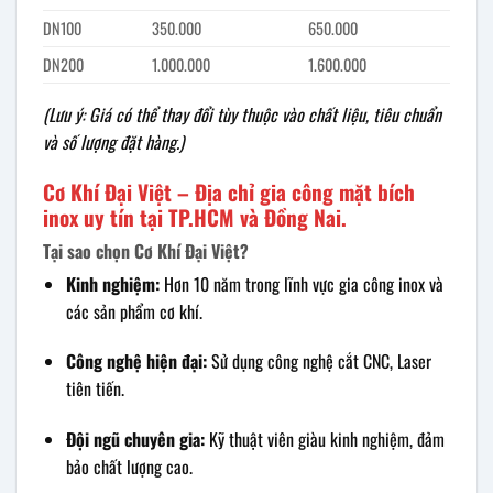
DN100
350.000
650.000
DN200
1.000.000
1.600.000
(Lưu ý: Giá có thể thay đổi tùy thuộc vào chất liệu, tiêu chuẩn
và số lượng đặt hàng.)
Cơ Khí Đại Việt – Địa chỉ gia công mặt bích
inox uy tín tại TP.HCM và Đồng Nai.
Tại sao chọn Cơ Khí Đại Việt?
Kinh nghiệm:
Hơn 10 năm trong lĩnh vực gia công inox và
các sản phẩm cơ khí.
Công nghệ hiện đại:
Sử dụng công nghệ cắt CNC, Laser
tiên tiến.
Đội ngũ chuyên gia:
Kỹ thuật viên giàu kinh nghiệm, đảm
bảo chất lượng cao.