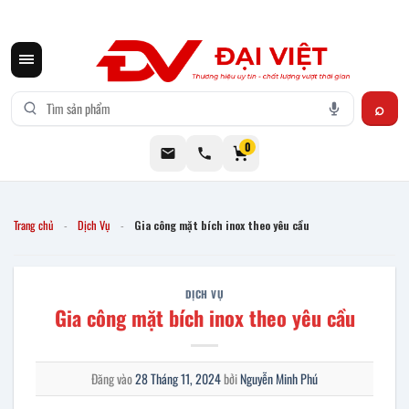
CƠ KHÍ ĐẠI VIỆT CUNG CẤP THIẾT BỊ BẾP CÔNG NGHIỆP INOX
0
Trang chủ
Dịch Vụ
Gia công mặt bích inox theo yêu cầu
-
-
DỊCH VỤ
Gia công mặt bích inox theo yêu cầu
Đăng vào
28 Tháng 11, 2024
bởi
Nguyễn Minh Phú