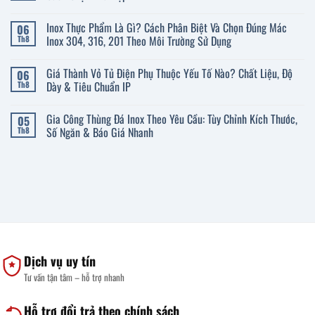
ở
Cách
Không
Chọn
có
Inox Thực Phẩm Là Gì? Cách Phân Biệt Và Chọn Đúng Mác
06
Thau
bình
Inox
luận
Inox 304, 316, 201 Theo Môi Trường Sử Dụng
Th8
Đúng
ở
Chất
Kích
Không
Liệu,
Thước
có
Giá Thành Vỏ Tủ Điện Phụ Thuộc Yếu Tố Nào? Chất Liệu, Độ
06
Độ
Giường
bình
Dày
Y
luận
Dày & Tiêu Chuẩn IP
Th8
Và
Tế
ở
Kích
Inox
Inox
Không
Thước
Chuẩn:
Thực
có
Gia Công Thùng Đá Inox Theo Yêu Cầu: Tùy Chỉnh Kích Thước,
05
Cho
Thông
Phẩm
bình
Gia
Số
Là
luận
Số Ngăn & Báo Giá Nhanh
Th8
Đình
Chi
Gì?
ở
Tiết
Cách
Giá
Không
Và
Phân
Thành
có
Cách
Biệt
Vỏ
bình
Chọn
Và
Tủ
luận
Phù
Chọn
Điện
ở
Hợp
Đúng
Phụ
Gia
Mác
Thuộc
Công
Inox
Yếu
Thùng
304,
Tố
Đá
316,
Nào?
Inox
201
Chất
Theo
Theo
Liệu,
Yêu
Dịch vụ uy tín
Môi
Độ
Cầu:
Trường
Dày
Tùy
Tư vấn tận tâm – hỗ trợ nhanh
Sử
&
Chỉnh
Dụng
Tiêu
Kích
Chuẩn
Thước,
IP
Số
Hỗ trợ đổi trả theo chính sách
Ngăn