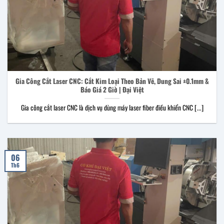
Gia Công Cắt Laser CNC: Cắt Kim Loại Theo Bản Vẽ, Dung Sai ±0.1mm &
Báo Giá 2 Giờ | Đại Việt
Gia công cắt laser CNC là dịch vụ dùng máy laser fiber điều khiển CNC [...]
06
Th6