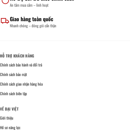
&
An tâm mua sắm – linh hoạt
Báo
Giá
Nhanh
Giao hàng toàn quốc
Nhanh chóng – đóng gói cẩn thận
HỖ TRỢ KHÁCH HÀNG
Chính sách bảo hành và đổi trả
Chính sách bảo mật
Chính sách giao nhận hàng hóa
Chính sách biên tập
VỀ ĐẠI VIỆT
Giới thiệu
Hồ sơ năng lực