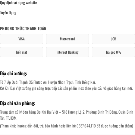
Quy định sử dụng website
Tuyển Dụng
PHƯƠNG THỨC THANH TOÁN
VISA
Mastercard
JCB
Tiền mặt
Internet Banking
Trả góp 0%
Địa chỉ xưởng:
Tổ 7, Ấp Quới Thạnh, Xã Phước An, Huyện Nhơn Trạch, Tỉnh Đồng Nai.
Cơ Khí Đại Việt xưởng gia công trực tiếp các sản phẩm inox theo yêu cầu và giao hàng tận nơi.
Địa chỉ văn phòng:
Trung tâm xử lý đơn hàng Cơ Khí Đại Việt – 518 Hương Lộ 2, Phường Bình Trị Đông, Quận Bình
Tân, TP.HCM.
(Tham khảo hướng dẫn đổi, trả, bảo hành hoặc liên hệ 0337.644.110 để được hướng dẫn thêm)