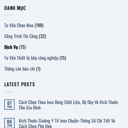
DANH MỤC
Tư Vấn Chọn Mua
(198)
Công Trình Thi Công
(32)
Dịch Vụ
(75)
Tư Vấn Thiết bị bếp công nghiệp
(15)
Thông cáo báo chí
(1)
LATEST POSTS
Cách Chọn Thau Inox Đúng Chất Liệu, Độ Dày Và Kích Thước
07
Cho Gia Đình
Th8
Không
có
Kích Thước Giường Y Tế Inox Chuẩn: Thông Số Chi Tiết Và
06
bình
luận
Cách Chọn Phù Hợp
Th8