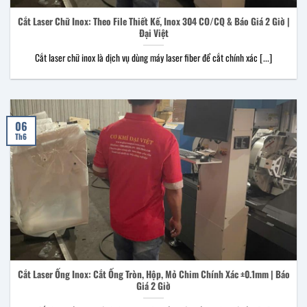
Cắt Laser Chữ Inox: Theo File Thiết Kế, Inox 304 CO/CQ & Báo Giá 2 Giờ |
Đại Việt
Cắt laser chữ inox là dịch vụ dùng máy laser fiber để cắt chính xác [...]
06
Th6
Cắt Laser Ống Inox: Cắt Ống Tròn, Hộp, Mỏ Chim Chính Xác ±0.1mm | Báo
Giá 2 Giờ