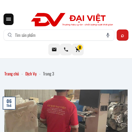
CƠ KHÍ ĐẠI VIỆT CUNG CẤP THIẾT BỊ BẾP CÔNG NGHIỆP INOX
0
Trang chủ
-
Dịch Vụ
-
Trang 3
06
Th6