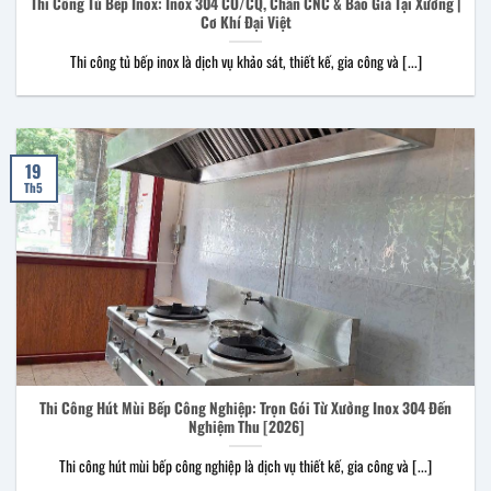
Thi Công Tủ Bếp Inox: Inox 304 CO/CQ, Chấn CNC & Báo Giá Tại Xưởng |
Cơ Khí Đại Việt
Thi công tủ bếp inox là dịch vụ khảo sát, thiết kế, gia công và [...]
19
Th5
Thi Công Hút Mùi Bếp Công Nghiệp: Trọn Gói Từ Xưởng Inox 304 Đến
Nghiệm Thu [2026]
Thi công hút mùi bếp công nghiệp là dịch vụ thiết kế, gia công và [...]