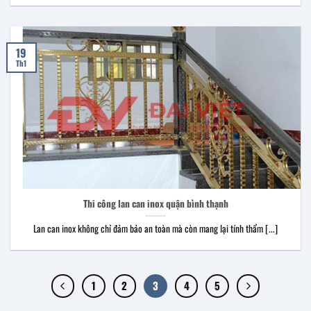
19
Th1
Thi công lan can inox quận bình thạnh
Lan can inox không chỉ đảm bảo an toàn mà còn mang lại tính thẩm [...]
1
2
3
4
5