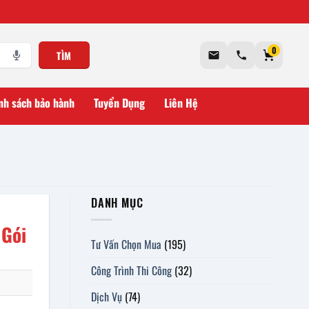
0
TÌM
nh sách bảo hành
Tuyển Dụng
Liên Hệ
DANH MỤC
 Gói
Tư Vấn Chọn Mua
(195)
Công Trình Thi Công
(32)
Dịch Vụ
(74)