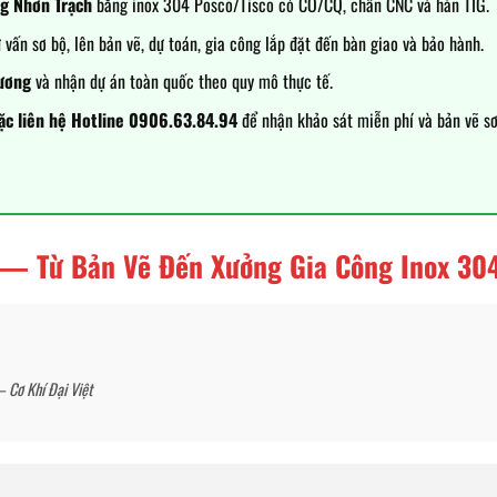
ng Nhơn Trạch
bằng inox 304 Posco/Tisco có CO/CQ, chấn CNC và hàn TIG.
 vấn sơ bộ, lên bản vẽ, dự toán, gia công lắp đặt đến bàn giao và bảo hành.
ương
và nhận dự án toàn quốc theo quy mô thực tế.
ặc liên hệ Hotline 0906.63.84.94
để nhận khảo sát miễn phí và bản vẽ s
i — Từ Bản Vẽ Đến Xưởng Gia Công Inox 30
 Cơ Khí Đại Việt