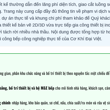
t kế thường dẫn đến lãng phí diện tích, giao cắt luồng 
ng. Trang này cung cấp đầy đủ thông tin về phạm vi dịch 
, dự án thực tế và khung chi phí tham khảo để Quý khác
 thiết kế bản vẽ 2D/3D vừa trực tiếp gia công thiết bị in
ì tách rời nhiều nhà thầu. Nội dung được tổng hợp từ h
hi công bếp công nghiệp thực tế của Cơ Khí Đại Việt.
ng gian, phân khu chức năng và bố trí thiết bị theo nguyên tắc một chiều để 
ằng, bố trí thiết bị và hệ M&E bếp
cho mô hình nhà hàng, khách sạn, căn
g chính
: nhập hàng, kho bảo quản, sơ chế, nấu, chia suất/ra món và rửa vệ si