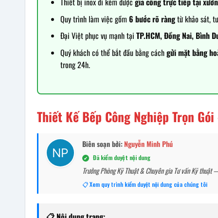
Thiết bị inox đi kèm được
gia công trực tiếp tại xưở
Quy trình làm việc gồm
6 bước rõ ràng
từ khảo sát, tư
Đại Việt phục vụ mạnh tại
TP.HCM, Đồng Nai, Bình D
Quý khách có thể bắt đầu bằng cách
gửi mặt bằng ho
trong 24h.
Thiết Kế Bếp Công Nghiệp Trọn Gó
Biên soạn bởi:
Nguyễn Minh Phú
Đã kiểm duyệt nội dung
✔
Trưởng Phòng Kỹ Thuật & Chuyên gia Tư vấn Kỹ thuật —
📋 Xem quy trình kiểm duyệt nội dung của chúng tôi
📋 Nội dung trang: