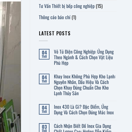
Tư Vấn Thiết bị bếp công nghiệp
(15)
Thông cáo báo chí
(1)
LATEST POSTS
Vỏ Tủ Điện Công Nghiệp: Ứng Dụng
04
Theo Ngành & Cách Chọn Vật Liệu
Th8
Phù Hợp
Không
có
Khay Inox Không Phù Hợp Kho Lạnh:
04
bình
luận
Nguyên Nhân, Dấu Hiệu Và Cách
Th8
ở
Chọn Khay Đúng Chuẩn Cho Kho
Vỏ
Lạnh Thủy Sản
Tủ
Điện
Không
Công
có
Nghiệp:
Inox 430 Là Gì? Đặc Điểm, Ứng
04
bình
Ứng
luận
Dụng Và Cách Chọn Đúng Mác Inox
Th8
Dụng
ở
Theo
Khay
Không
Ngành
Inox
có
&
Cách Nhận Biết Đồ Inox Gia Dụng
03
Không
bình
Cách
Phù
luận
Chất Lượng Cao: Hướng Dẫn Kiểm
Th8
Chọn