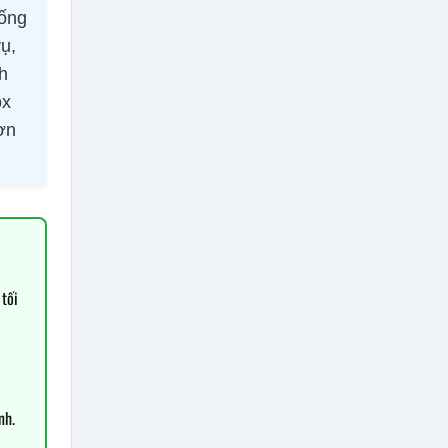
sống
vụ,
h
ox
ơn
tối
nh.