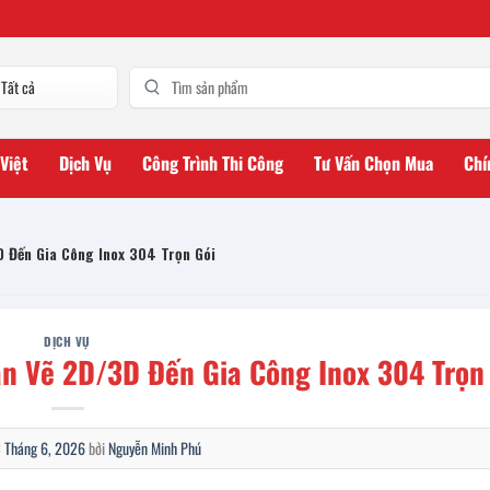
 Việt
Dịch Vụ
Công Trình Thi Công
Tư Vấn Chọn Mua
Chí
D Đến Gia Công Inox 304 Trọn Gói
DỊCH VỤ
ản Vẽ 2D/3D Đến Gia Công Inox 304 Trọn
 Tháng 6, 2026
bởi
Nguyễn Minh Phú