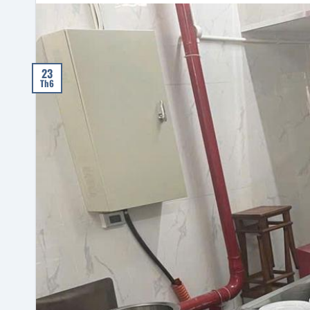
23
Th6