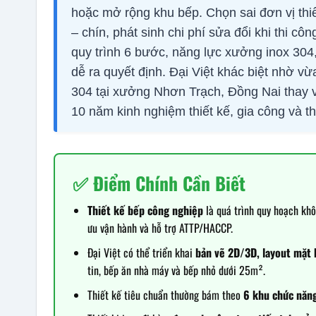
hoặc mở rộng khu bếp. Chọn sai đơn vị thiế
– chín, phát sinh chi phí sửa đổi khi thi cô
quy trình 6 bước, năng lực xưởng inox 304
dễ ra quyết định. Đại Việt khác biệt nhờ vừa
304 tại xưởng Nhơn Trạch, Đồng Nai thay v
10 năm kinh nghiệm thiết kế, gia công và t
✅ Điểm Chính Cần Biết
Thiết kế bếp công nghiệp
là quá trình quy hoạch khô
ưu vận hành và hỗ trợ ATTP/HACCP.
Đại Việt có thể triển khai
bản vẽ 2D/3D, layout mặt b
tin, bếp ăn nhà máy và bếp nhỏ dưới 25m².
Thiết kế tiêu chuẩn thường bám theo
6 khu chức năn