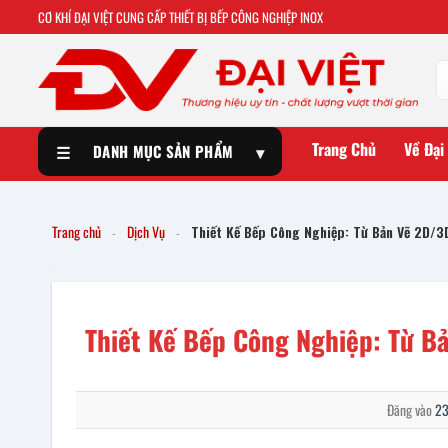
CƠ KHÍ ĐẠI VIỆT CUNG CẤP THIẾT BỊ BẾP CÔNG NGHIỆP INOX
Trang Chủ
Về Đại
☰
DANH MỤC SẢN PHẨM
▾
Trang chủ
Dịch Vụ
Thiết Kế Bếp Công Nghiệp: Từ Bản Vẽ 2D/3
-
-
Thiết Kế Bếp Công Nghiệp: Từ B
Đăng vào
23