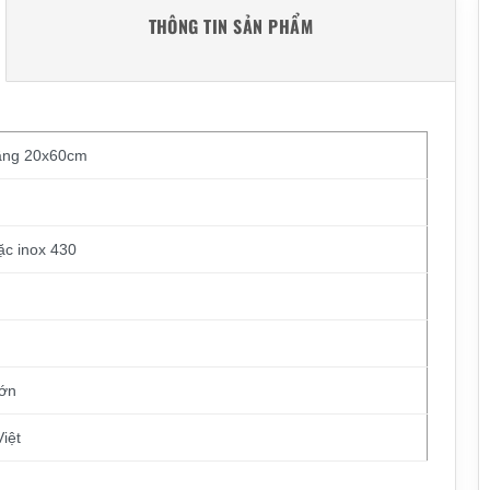
THÔNG TIN SẢN PHẨM
 tầng 20x60cm
ặc inox 430
lớn
iệt