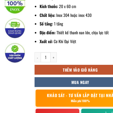
Kích thước:
20 x 60 cm
Chất liệu:
Inox 304 hoặc inox 430
Số tầng:
1 tầng
Đặc điểm:
Thiết kế thanh nan lớn, chịu lực tốt
Xuất xứ:
Cơ Khí Đại Việt
kệ gia vị 1 tầng 20x60cm số lượng
THÊM VÀO GIỎ HÀNG
MUA NGAY
KHẢO SÁT - TƯ VẤN LẮP ĐẶT TẠI NH
Miễn phí 100%