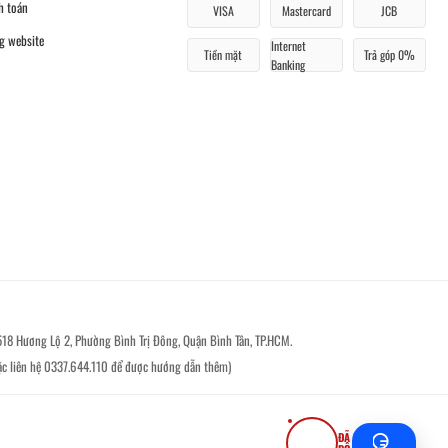
h toán
VISA
Mastercard
JCB
g website
Internet
Tiền mặt
Trả góp 0%
Banking
518 Hương Lộ 2, Phường Bình Trị Đông, Quận Bình Tân, TP.HCM.
ặc liên hệ 0337.644.110 để được hướng dẫn thêm)
ĐÃ ĐĂNG KÝ