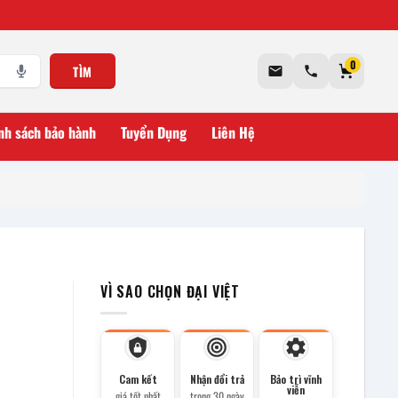
0
TÌM
nh sách bảo hành
Tuyển Dụng
Liên Hệ
VÌ SAO CHỌN ĐẠI VIỆT
Cam kết
Nhận đổi trả
Bảo trì vĩnh
viễn
giá tốt nhất
trong 30 ngày