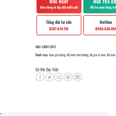
MUA NGAY
MUA TRẢ G
Giao hàng và lắp đặt miễn phí
Hỗ trợ mua hàng tr
Tổng đài tư vấn
Hotline
0337.644.110
0906.638.49
SKU:
CKDV-2613
Danh mục:
Inox gia dụng
,
Kệ inox treo tường
,
Kệ gia vị inox
,
Kệ inox
Cơ Khí Đại Việt