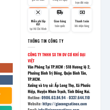
trọn đời máy
Miễn phí lắp
Giao hàng
Thanh toán
đặt
toàn quốc
khi nhận hàng
tại Hồ Chí Minh
THÔNG TIN CÔNG TY
CÔNG TY TNHH SX TM DV CƠ KHÍ ĐẠI
VIỆT
Văn Phòng Tại TP.HCM : 518 Hương lộ 2,
Phường Bình Trị Đông, Quận Bình Tân,
TP.HCM.
Xưởng và trụ sở: Ấp Long Thọ, Xã Phước
Hiệp, Huyện Nhơn Trạch, Tỉnh Đồng Nai.
À
Hotline:
0906.63.84.94
-
0337.644.110
Website:
https://giacongsatinox.com
Email:
info@giacongsatinox.com