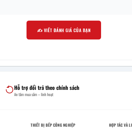
✍️ VIẾT ĐÁNH GIÁ CỦA BẠN
Hỗ trợ đổi trả theo chính sách
An tâm mua sắm – linh hoạt
THIẾT BỊ BẾP CÔNG NGHIỆP
HỢP TÁC VÀ L