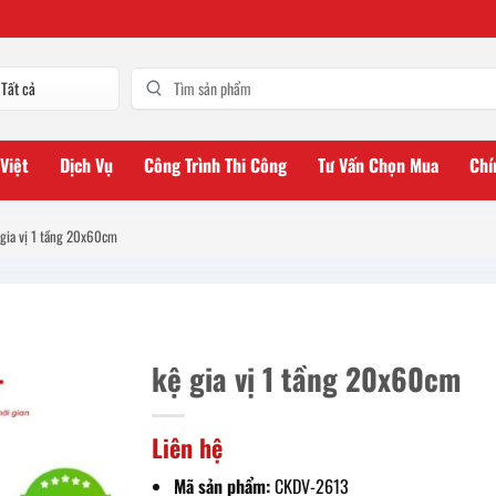
 Việt
Dịch Vụ
Công Trình Thi Công
Tư Vấn Chọn Mua
Chí
 gia vị 1 tầng 20x60cm
kệ gia vị 1 tầng 20x60cm
Liên hệ
Mã sản phẩm:
CKDV-2613