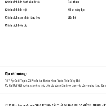
Chính sách bảo hành và đổi trả
Giới thiệu
Chính sách bảo mật
Hồ sơ năng lực
Chính sách giao nhận hàng hóa
Liên hệ
Chính sách biên tập
Địa chỉ xưởng:
Tổ 7, Ấp Quới Thạnh, Xã Phước An, Huyện Nhơn Trạch, Tỉnh Đồng Nai.
Cơ Khí Đại Việt xưởng gia công trực tiếp các sản phẩm inox theo yêu cầu và giao hàng tận n
© 2026 – Bản quyền của CÔNG TY TNHH SẢN XUẤT THƯƠNG MẠI CƠ KHÍ SIÊU THỊ ĐẠI VIỆ