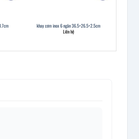
×3.7cm
khay cơm inox 6 ngăn 36.5×26.5×2.5cm
Liên hệ