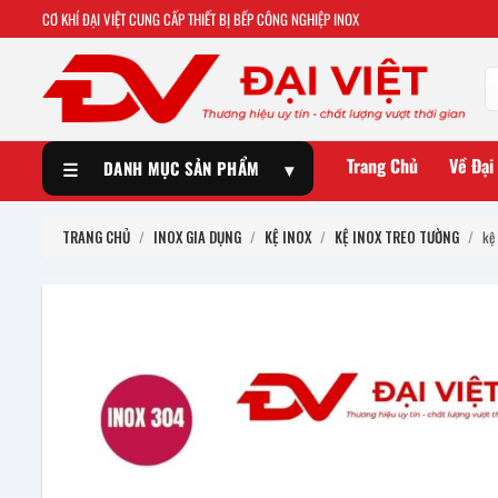
CƠ KHÍ ĐẠI VIỆT CUNG CẤP THIẾT BỊ BẾP CÔNG NGHIỆP INOX
Trang Chủ
Về Đại
☰
DANH MỤC SẢN PHẨM
▾
TRANG CHỦ
/
INOX GIA DỤNG
/
KỆ INOX
/
KỆ INOX TREO TƯỜNG
/
kệ