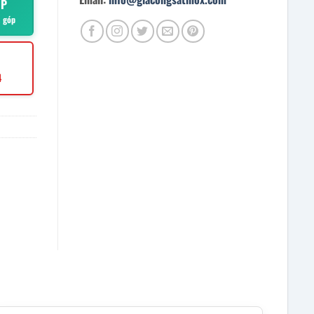
ÓP
ả góp
4