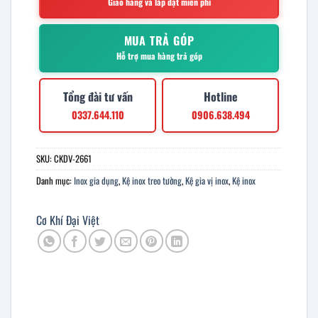
Giao hàng và lắp đặt miễn phí
MUA TRẢ GÓP
Hỗ trợ mua hàng trả góp
Tổng đài tư vấn
Hotline
0337.644.110
0906.638.494
SKU:
CKDV-2661
Danh mục:
Inox gia dụng
,
Kệ inox treo tường
,
Kệ gia vị inox
,
Kệ inox
Cơ Khí Đại Việt