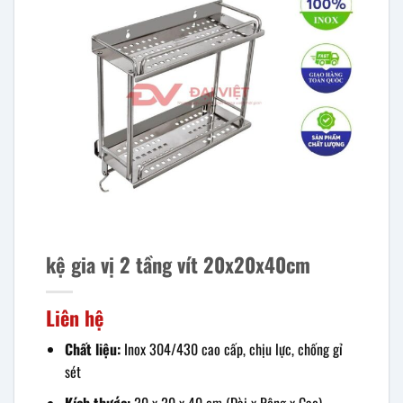
kệ gia vị 2 tầng vít 20x20x40cm
Liên hệ
Chất liệu:
Inox 304/430 cao cấp, chịu lực, chống gỉ
sét
Kích thước:
20 x 20 x 40 cm (Dài x Rộng x Cao)