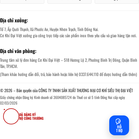
Địa chỉ xưởng:
Tổ 7, Ấp Quới Thạnh, Xã Phước An, Huyện Nhơn Trạch, Tỉnh Đồng Nai.
Cơ Khí Đại Việt xưởng gia công trực tiếp các sản phẩm inox theo yêu cầu và giao hàng tận nơi.
Địa chỉ văn phòng:
Trung tâm xử lý đơn hàng Cơ Khí Đại Việt – 518 Hương Lộ 2, Phường Bình Trị Đông, Quận Bình
Tân, TP.HCM.
(Tham khảo hướng dẫn đổi, trả, bảo hành hoặc liên hệ 0337.644.110 để được hướng dẫn thêm)
© 2026 – Bản quyền của CÔNG TY TNHH SẢN XUẤT THƯƠNG MẠI CƠ KHÍ SIÊU THỊ ĐẠI VIỆT
Giấy chứng nhận Đăng ký Kinh doanh số 3604085724 do Thuế cơ sở 5 tỉnh Đồng Nai cấp ngày
02/03/2026
ĐÃ ĐĂNG KÝ
BỘ CÔNG THƯƠNG
HỖ
TRỢ