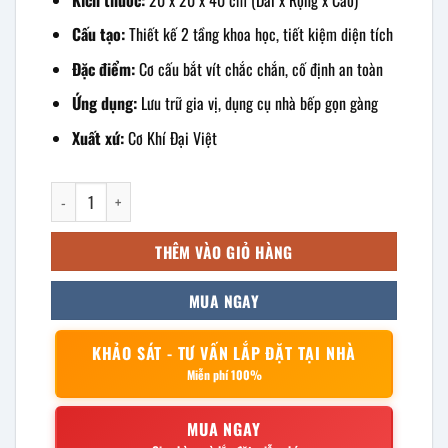
Cấu tạo:
Thiết kế 2 tầng khoa học, tiết kiệm diện tích
Đặc điểm:
Cơ cấu bắt vít chắc chắn, cố định an toàn
Ứng dụng:
Lưu trữ gia vị, dụng cụ nhà bếp gọn gàng
Xuất xứ:
Cơ Khí Đại Việt
kệ gia vị 2 tầng vít 20x20x40cm số lượng
THÊM VÀO GIỎ HÀNG
MUA NGAY
KHẢO SÁT - TƯ VẤN LẮP ĐẶT TẠI NHÀ
Miễn phí 100%
MUA NGAY