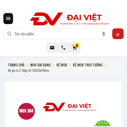
CƠ KHÍ ĐẠI VIỆT CUNG CẤP THIẾT BỊ BẾP CÔNG NGHIỆP INOX
0
TRANG CHỦ
/
INOX GIA DỤNG
/
KỆ INOX
/
KỆ INOX TREO TƯỜNG
/
kệ gia vị 2 tầng vít 20x20x40cm