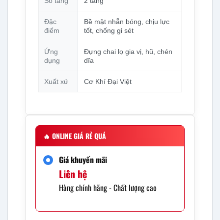
Số tầng
2 tầng
Đặc
Bề mặt nhẵn bóng, chịu lực
điểm
tốt, chống gỉ sét
Ứng
Đựng chai lọ gia vị, hũ, chén
dụng
dĩa
Xuất xứ
Cơ Khí Đại Việt
🔥
ONLINE GIÁ RẺ QUÁ
Giá khuyến mãi
Liên hệ
Hàng chính hãng - Chất lượng cao