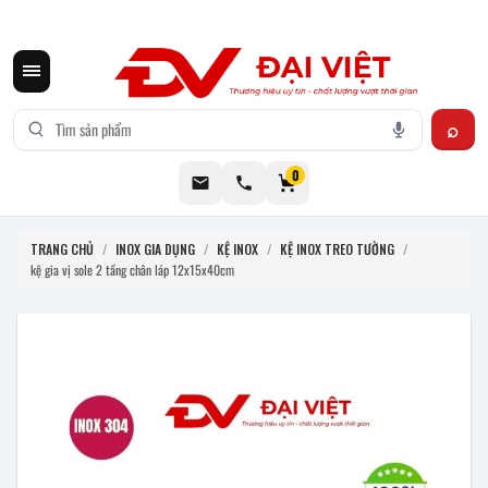
CƠ KHÍ ĐẠI VIỆT CUNG CẤP THIẾT BỊ BẾP CÔNG NGHIỆP INOX
0
TRANG CHỦ
/
INOX GIA DỤNG
/
KỆ INOX
/
KỆ INOX TREO TƯỜNG
/
kệ gia vị sole 2 tầng chân láp 12x15x40cm