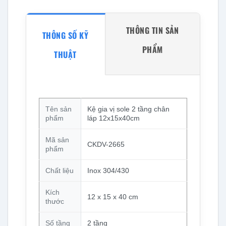
THÔNG TIN SẢN
THÔNG SỐ KỸ
PHẨM
THUẬT
Tên sản
Kệ gia vị sole 2 tầng chân
phẩm
láp 12x15x40cm
Mã sản
CKDV-2665
phẩm
Chất liệu
Inox 304/430
Kích
12 x 15 x 40 cm
thước
Số tầng
2 tầng