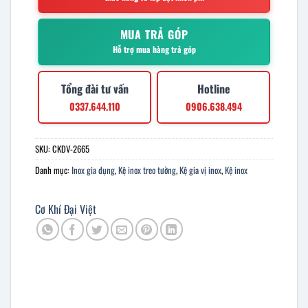
MUA TRẢ GÓP
Hỗ trợ mua hàng trả góp
Tổng đài tư vấn
Hotline
0337.644.110
0906.638.494
SKU:
CKDV-2665
Danh mục:
Inox gia dụng
,
Kệ inox treo tường
,
Kệ gia vị inox
,
Kệ inox
Cơ Khí Đại Việt