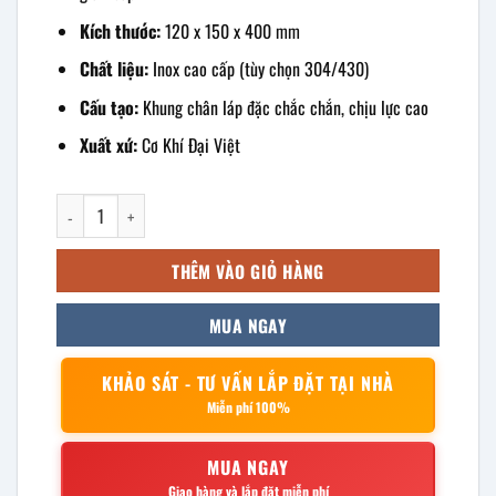
Kích thước:
120 x 150 x 400 mm
Chất liệu:
Inox cao cấp (tùy chọn 304/430)
Cấu tạo:
Khung chân láp đặc chắc chắn, chịu lực cao
Xuất xứ:
Cơ Khí Đại Việt
kệ gia vị sole 2 tầng chân láp 12x15x40cm số lượng
THÊM VÀO GIỎ HÀNG
MUA NGAY
KHẢO SÁT - TƯ VẤN LẮP ĐẶT TẠI NHÀ
Miễn phí 100%
MUA NGAY
Giao hàng và lắp đặt miễn phí