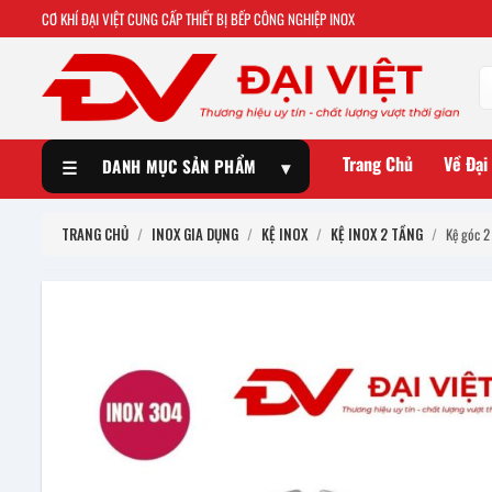
CƠ KHÍ ĐẠI VIỆT CUNG CẤP THIẾT BỊ BẾP CÔNG NGHIỆP INOX
Trang Chủ
Về Đại
☰
DANH MỤC SẢN PHẨM
▾
TRANG CHỦ
/
INOX GIA DỤNG
/
KỆ INOX
/
KỆ INOX 2 TẦNG
/
Kệ góc 2