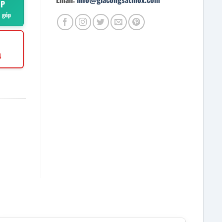
ÓP
ả góp
4