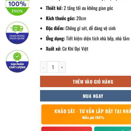
Thiết kế:
2 tầng tối ưu không gian góc
Kích thước góc:
20cm
Đặc điểm:
Chống gỉ sét, dễ dàng vệ sinh
Ứng dụng:
Tiết kiệm diện tích nhà bếp, nhà tắm
Xuất xứ:
Cơ Khí Đại Việt
Kệ góc 2 tầng 20cm số lượng
THÊM VÀO GIỎ HÀNG
MUA NGAY
KHẢO SÁT - TƯ VẤN LẮP ĐẶT TẠI NH
Miễn phí 100%