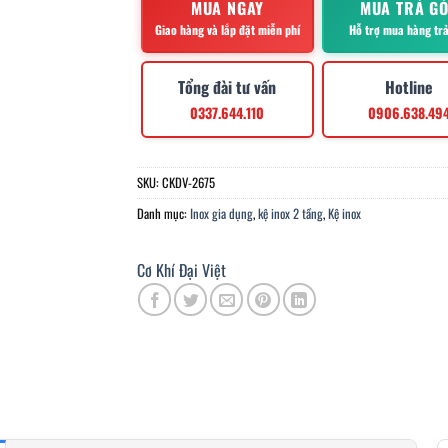
MUA NGAY
MUA TRẢ G
Giao hàng và lắp đặt miễn phí
Hỗ trợ mua hàng tr
Tổng đài tư vấn
Hotline
0337.644.110
0906.638.49
SKU:
CKDV-2675
Danh mục:
Inox gia dụng
,
kệ inox 2 tầng
,
Kệ inox
Cơ Khí Đại Việt