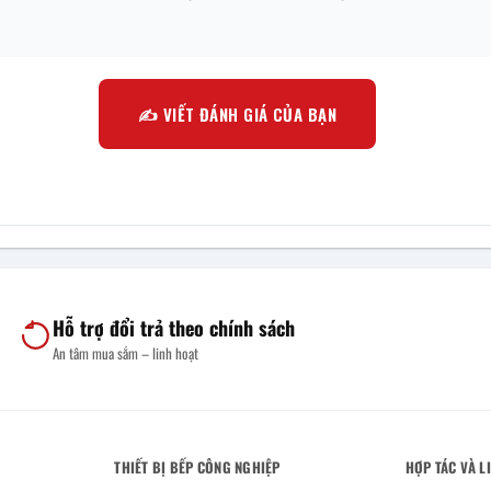
✍️ VIẾT ĐÁNH GIÁ CỦA BẠN
Hỗ trợ đổi trả theo chính sách
An tâm mua sắm – linh hoạt
THIẾT BỊ BẾP CÔNG NGHIỆP
HỢP TÁC VÀ L