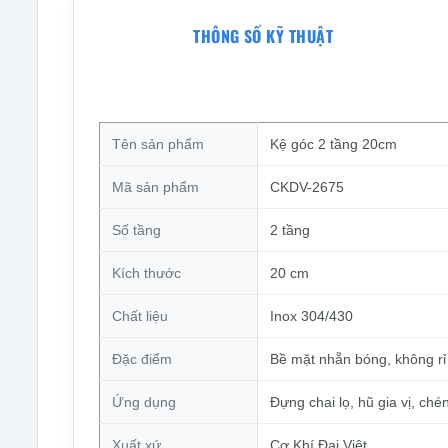
THÔNG SỐ KỸ THUẬT
Tên sản phẩm
Kệ góc 2 tầng 20cm
Mã sản phẩm
CKDV-2675
Số tầng
2 tầng
Kích thước
20 cm
Chất liệu
Inox 304/430
Đặc điểm
Bề mặt nhẵn bóng, không rỉ 
Ứng dụng
Đựng chai lọ, hũ gia vị, ch
Xuất xứ
Cơ Khí Đại Việt