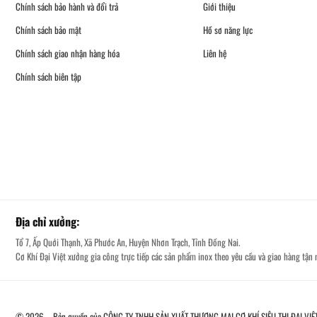
Chính sách bảo hành và đổi trả
Giới thiệu
Chính sách bảo mật
Hồ sơ năng lực
Chính sách giao nhận hàng hóa
Liên hệ
Chính sách biên tập
Địa chỉ xưởng:
Tổ 7, Ấp Quới Thạnh, Xã Phước An, Huyện Nhơn Trạch, Tỉnh Đồng Nai.
Cơ Khí Đại Việt xưởng gia công trực tiếp các sản phẩm inox theo yêu cầu và giao hàng tận n
© 2026 – Bản quyền của CÔNG TY TNHH SẢN XUẤT THƯƠNG MẠI CƠ KHÍ SIÊU THỊ ĐẠI VIỆ