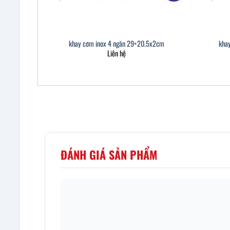
khay cơm inox 4 ngăn 29×20.5x2cm
kha
Liên hệ
ĐÁNH GIÁ SẢN PHẨM