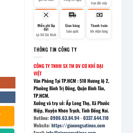
trọn đời máy
Miễn phí lắp
Giao hàng
Thanh toán
đặt
toàn quốc
khi nhận hàng
tại Hồ Chí Minh
THÔNG TIN CÔNG TY
CÔNG TY TNHH SX TM DV CƠ KHÍ ĐẠI
VIỆT
Văn Phòng Tại TP.HCM : 518 Hương lộ 2,
Phường Bình Trị Đông, Quận Bình Tân,
TP.HCM.
Xưởng và trụ sở: Ấp Long Thọ, Xã Phước
Hiệp, Huyện Nhơn Trạch, Tỉnh Đồng Nai.
À
Hotline:
0906.63.84.94
-
0337.644.110
Website:
https://giacongsatinox.com
Email:
info@giacongsatinox.com