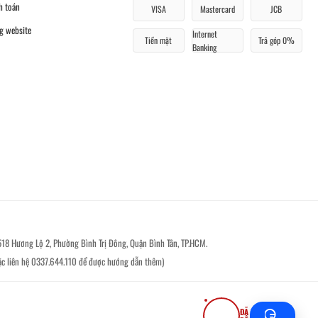
h toán
VISA
Mastercard
JCB
g website
Internet
Tiền mặt
Trả góp 0%
Banking
518 Hương Lộ 2, Phường Bình Trị Đông, Quận Bình Tân, TP.HCM.
ặc liên hệ 0337.644.110 để được hướng dẫn thêm)
ĐÃ ĐĂNG KÝ