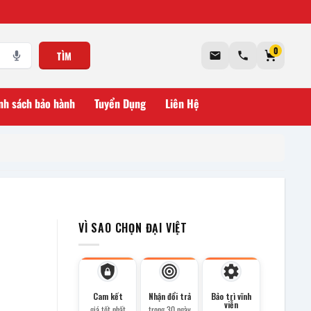
0
TÌM
nh sách bảo hành
Tuyển Dụng
Liên Hệ
VÌ SAO CHỌN ĐẠI VIỆT
Cam kết
Nhận đổi trả
Bảo trì vĩnh
viễn
giá tốt nhất
trong 30 ngày