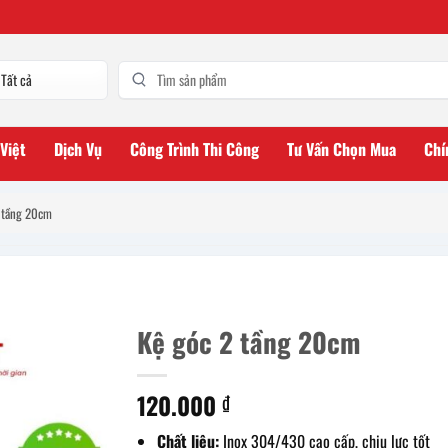
 Việt
Dịch Vụ
Công Trình Thi Công
Tư Vấn Chọn Mua
Chí
 tầng 20cm
Kệ góc 2 tầng 20cm
120.000
₫
Chất liệu:
Inox 304/430 cao cấp, chịu lực tốt