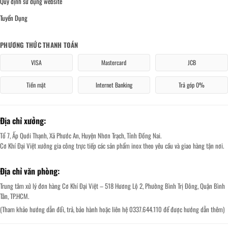
Quy định sử dụng website
Tuyển Dụng
PHƯƠNG THỨC THANH TOÁN
VISA
Mastercard
JCB
Tiền mặt
Internet Banking
Trả góp 0%
Địa chỉ xưởng:
Tổ 7, Ấp Quới Thạnh, Xã Phước An, Huyện Nhơn Trạch, Tỉnh Đồng Nai.
Cơ Khí Đại Việt xưởng gia công trực tiếp các sản phẩm inox theo yêu cầu và giao hàng tận nơi.
Địa chỉ văn phòng:
Trung tâm xử lý đơn hàng Cơ Khí Đại Việt – 518 Hương Lộ 2, Phường Bình Trị Đông, Quận Bình
Tân, TP.HCM.
(Tham khảo hướng dẫn đổi, trả, bảo hành hoặc liên hệ 0337.644.110 để được hướng dẫn thêm)