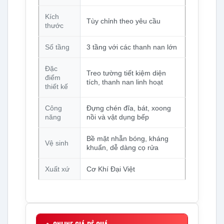
Kích
Tùy chỉnh theo yêu cầu
thước
Số tầng
3 tầng với các thanh nan lớn
Đặc
Treo tường tiết kiệm diện
điểm
tích, thanh nan linh hoạt
thiết kế
Công
Đựng chén đĩa, bát, xoong
năng
nồi và vật dụng bếp
Bề mặt nhẵn bóng, kháng
Vệ sinh
khuẩn, dễ dàng cọ rửa
Xuất xứ
Cơ Khí Đại Việt