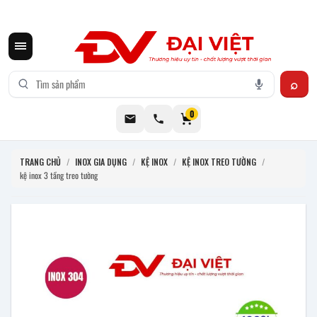
CƠ KHÍ ĐẠI VIỆT CUNG CẤP THIẾT BỊ BẾP CÔNG NGHIỆP INOX
0
TRANG CHỦ
/
INOX GIA DỤNG
/
KỆ INOX
/
KỆ INOX TREO TƯỜNG
/
kệ inox 3 tầng treo tường