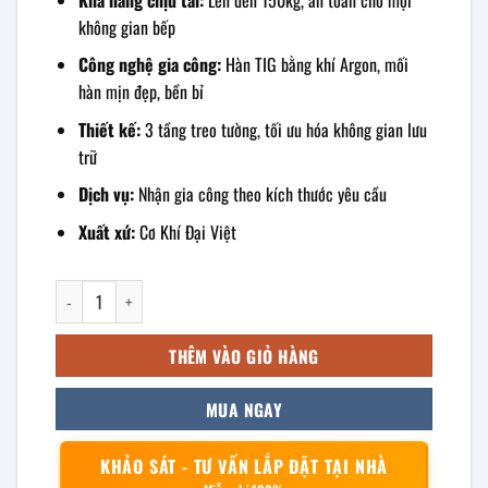
không gian bếp
Công nghệ gia công:
Hàn TIG bằng khí Argon, mối
hàn mịn đẹp, bền bỉ
Thiết kế:
3 tầng treo tường, tối ưu hóa không gian lưu
trữ
Dịch vụ:
Nhận gia công theo kích thước yêu cầu
Xuất xứ:
Cơ Khí Đại Việt
kệ inox 3 tầng treo tường số lượng
THÊM VÀO GIỎ HÀNG
MUA NGAY
KHẢO SÁT - TƯ VẤN LẮP ĐẶT TẠI NHÀ