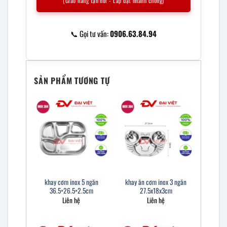
(Giao hàng tận nơi - Lắp đặt nhanh chóng)
📞 Gọi tư vấn:
0906.63.84.94
SẢN PHẨM TƯƠNG TỰ
khay cơm inox 5 ngăn
khay ăn cơm inox 3 ngăn
36.5×26.5×2.5cm
27.5x18x3cm
Liên hệ
Liên hệ