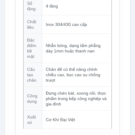
Số
4 tầng
tầng
Chất
Inox 304/430 cao cấp
liệu
Đặc
điểm
Nhẵn bóng, dạng tấm phẳng
bề
dày 1mm hoặc thanh nan
mặt
Cấu
Chân đế có thể nâng chỉnh
tạo
chiều cao, bọc cao su chống
chân
trượt
Đựng chén bát, xoong nồi, thực
Công
phẩm trong bếp công nghiệp và
dụng
gia đình
Xuất
Cơ Khí Đại Việt
xứ