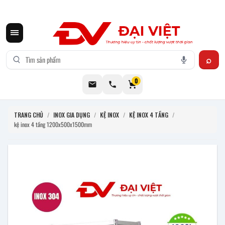
CƠ KHÍ ĐẠI VIỆT CUNG CẤP THIẾT BỊ BẾP CÔNG NGHIỆP INOX
0
TRANG CHỦ
/
INOX GIA DỤNG
/
KỆ INOX
/
KỆ INOX 4 TẦNG
/
kệ inox 4 tầng 1200x500x1500mm