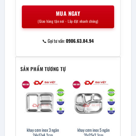
MUA NGAY
(Giao hàng tận nơi - Lắp đặt nhanh chóng)
📞 Gọi tư vấn:
0906.63.84.94
SẢN PHẨM TƯƠNG TỰ
khay cơm inox 3 ngăn
khay cơm inox 5 ngăn
24x17x4.2cm
31x25x2.1cm