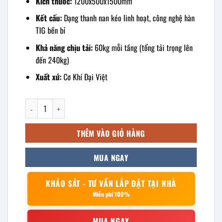
Kích thước:
1200x500x1500mm
Kết cấu:
Dạng thanh nan kéo linh hoạt, công nghệ hàn
TIG bền bỉ
Khả năng chịu tải:
60kg mỗi tầng (tổng tải trọng lên
đến 240kg)
Xuất xứ:
Cơ Khí Đại Việt
kệ inox 4 tầng 1200x500x1500mm số lượng
THÊM VÀO GIỎ HÀNG
MUA NGAY
KHẢO SÁT - TƯ VẤN LẮP ĐẶT TẠI NHÀ
Miễn phí 100%
MUA NGAY