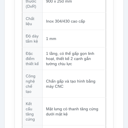
thước
900 x 250 mm
(DxR)
Chất
Inox 304/430 cao cấp
liệu
Độ dày
1 mm
tấm kệ
Đặc
1 tầng, có thể gấp gọn linh
điểm
hoạt, thiết kế 2 cạnh gắn
thiết kế
tường chịu lực
Công
nghệ
Chấn gấp và tạo hình bằng
chế
máy CNC
tạo
Kết
cấu
Mặt lưng có thanh tăng cứng
tăng
dưới mặt kệ
cứng