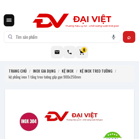
CƠ KHÍ ĐẠI VIỆT CUNG CẤP THIẾT BỊ BẾP CÔNG NGHIỆP INOX
0
TRANG CHỦ
/
INOX GIA DỤNG
/
KỆ INOX
/
KỆ INOX TREO TƯỜNG
/
kệ phẳng inox 1 tầng treo tường gấp gọn 900x250mm