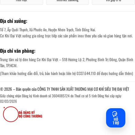
Địa chỉ xưởng:
Tổ 7, Ấp Quới Thạnh, Xã Phước An, Huyện Nhơn Trạch, Tỉnh Đồng Nai.
Cơ Khí Đại Việt xưởng gia công trực tiếp các sản phẩm inox theo yêu cầu và giao hàng tận nơi.
Địa chỉ văn phòng:
Trung tâm xử lý đơn hàng Cơ Khí Đại Việt – 518 Hương Lộ 2, Phường Bình Trị Đông, Quận Bình
Tân, TP.HCM.
(Tham khảo hướng dẫn đổi, trả, bảo hành hoặc liên hệ 0337.644.110 để được hướng dẫn thêm)
© 2026 – Bản quyền của CÔNG TY TNHH SẢN XUẤT THƯƠNG MẠI CƠ KHÍ SIÊU THỊ ĐẠI VIỆT
Giấy chứng nhận Đăng ký Kinh doanh số 3604085724 do Thuế cơ sở 5 tỉnh Đồng Nai cấp ngày
02/03/2026
ĐÃ ĐĂNG KÝ
BỘ CÔNG THƯƠNG
HỖ
TRỢ