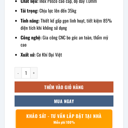
Chất liệu:
Inox Posco cao cấp, độ dày 1.0mm
Tải trọng:
Chịu lực lên đến 35kg
Tính năng:
Thiết kế gấp gọn linh hoạt, tiết kiệm 85%
diện tích khi không sử dụng
Công nghệ:
Gia công CNC bo góc an toàn, thẩm mỹ
cao
Xuất xứ:
Cơ Khí Đại Việt
kệ phẳng inox 1 tầng treo tường gấp gọn 900x250mm số lượng
THÊM VÀO GIỎ HÀNG
MUA NGAY
KHẢO SÁT - TƯ VẤN LẮP ĐẶT TẠI NHÀ
Miễn phí 100%