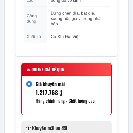
cấu
bóng dễ vệ sinh
Đựng chén dĩa, bát đĩa,
Công
xoong nồi, gia vị trong nhà
dụng
bếp
Xuất xứ
Cơ Khí Đại Việt
🔥
ONLINE GIÁ RẺ QUÁ
Giá khuyến mãi
1.217.768
₫
Hàng chính hãng - Chất lượng cao
Khuyến mãi ưu đãi