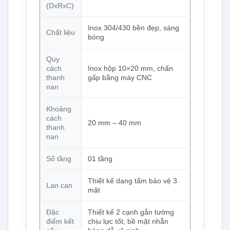
(DxRxC)
Inox 304/430 bền đẹp, sáng
Chất liệu
bóng
Quy
cách
Inox hộp 10×20 mm, chấn
thanh
gấp bằng máy CNC
nan
Khoảng
cách
20 mm – 40 mm
thanh
nan
Số tầng
01 tầng
Thiết kế dạng tấm bảo vệ 3
Lan can
mặt
Đặc
Thiết kế 2 cạnh gắn tường
điểm kết
chịu lực tốt, bề mặt nhẵn