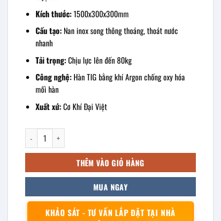
Kích thước:
1500x300x300mm
Cấu tạo:
Nan inox song thông thoáng, thoát nước
nhanh
Tải trọng:
Chịu lực lên đến 80kg
Công nghệ:
Hàn TIG bằng khí Argon chống oxy hóa
mối hàn
Xuất xứ:
Cơ Khí Đại Việt
kệ song inox 1 tầng treo tường 1500x300x300mm số lượng
THÊM VÀO GIỎ HÀNG
MUA NGAY
KHẢO SÁT - TƯ VẤN LẮP ĐẶT TẠI NHÀ