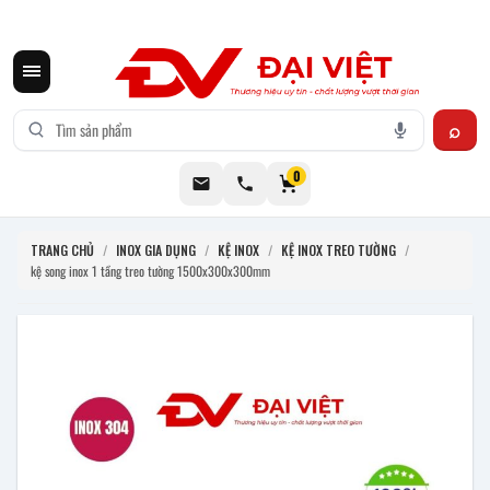
CƠ KHÍ ĐẠI VIỆT CUNG CẤP THIẾT BỊ BẾP CÔNG NGHIỆP INOX
0
TRANG CHỦ
/
INOX GIA DỤNG
/
KỆ INOX
/
KỆ INOX TREO TƯỜNG
/
kệ song inox 1 tầng treo tường 1500x300x300mm