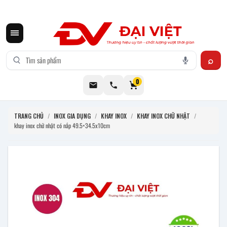
CƠ KHÍ ĐẠI VIỆT CUNG CẤP THIẾT BỊ BẾP CÔNG NGHIỆP INOX
0
TRANG CHỦ
/
INOX GIA DỤNG
/
KHAY INOX
/
KHAY INOX CHỮ NHẬT
/
khay inox chữ nhật có nắp 49.5×34.5x10cm