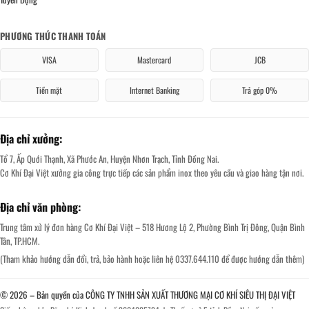
PHƯƠNG THỨC THANH TOÁN
VISA
Mastercard
JCB
Tiền mặt
Internet Banking
Trả góp 0%
Địa chỉ xưởng:
Tổ 7, Ấp Quới Thạnh, Xã Phước An, Huyện Nhơn Trạch, Tỉnh Đồng Nai.
Cơ Khí Đại Việt xưởng gia công trực tiếp các sản phẩm inox theo yêu cầu và giao hàng tận nơi.
Địa chỉ văn phòng:
Trung tâm xử lý đơn hàng Cơ Khí Đại Việt – 518 Hương Lộ 2, Phường Bình Trị Đông, Quận Bình
Tân, TP.HCM.
(Tham khảo hướng dẫn đổi, trả, bảo hành hoặc liên hệ 0337.644.110 để được hướng dẫn thêm)
© 2026 – Bản quyền của CÔNG TY TNHH SẢN XUẤT THƯƠNG MẠI CƠ KHÍ SIÊU THỊ ĐẠI VIỆT