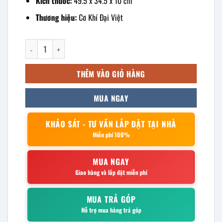
Kích thước:
49.5 x 34.5 x 10 cm
Thương hiệu:
Cơ Khí Đại Việt
khay inox chữ nhật có nắp 49.5x34.5x10cm số lượng
THÊM VÀO GIỎ HÀNG
MUA NGAY
KHẢO SÁT - TƯ VẤN LẮP ĐẶT TẠI NHÀ
Miễn phí 100%
MUA NGAY
Giao hàng và lắp đặt miễn phí
MUA TRẢ GÓP
Hỗ trợ mua hàng trả góp