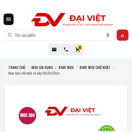
CƠ KHÍ ĐẠI VIỆT CUNG CẤP THIẾT BỊ BẾP CÔNG NGHIỆP INOX
0
TRANG CHỦ
/
INOX GIA DỤNG
/
KHAY INOX
/
KHAY INOX CHỮ NHẬT
/
khay inox chữ nhật có nắp 50x35x20cm