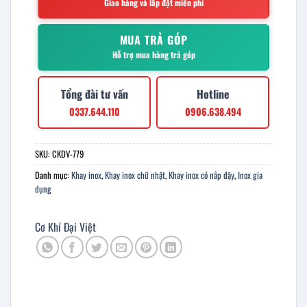
Giao hàng và lắp đặt miễn phí
MUA TRẢ GÓP
Hỗ trợ mua hàng trả góp
Tổng đài tư vấn
Hotline
0337.644.110
0906.638.494
SKU:
CKDV-779
Danh mục:
Khay inox
,
Khay inox chữ nhật
,
Khay inox có nắp đậy
,
Inox gia
dụng
Cơ Khí Đại Việt