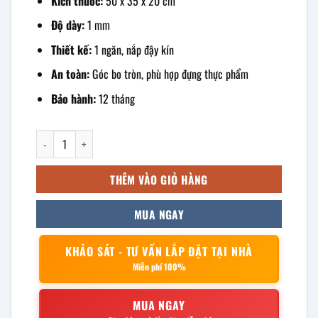
Kích thước:
50 x 35 x 20 cm
Độ dày:
1 mm
Thiết kế:
1 ngăn, nắp đậy kín
An toàn:
Góc bo tròn, phù hợp đựng thực phẩm
Bảo hành:
12 tháng
khay inox chữ nhật có nắp 50x35x20cm số lượng
THÊM VÀO GIỎ HÀNG
MUA NGAY
KHẢO SÁT - TƯ VẤN LẮP ĐẶT TẠI NHÀ
Miễn phí 100%
MUA NGAY