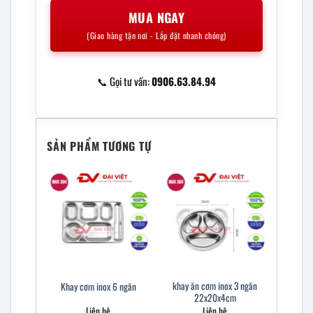
MUA NGAY
(Giao hàng tận nơi - Lắp đặt nhanh chóng)
📞 Gọi tư vấn:
0906.63.84.94
SẢN PHẨM TƯƠNG TỰ
khay ăn cơm inox 3 ngăn
Khay cơm inox 6 ngăn
22x20x4cm
Liên hệ
Liên hệ