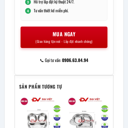
Hỗ trợ lắp đặt kỹ thuật 24/7.
3
Tư vấn thiết kế miễn phí.
4
MUA NGAY
(Giao hàng tận nơi - Lắp đặt nhanh chóng)
📞 Gọi tư vấn:
0906.63.84.94
SẢN PHẨM TƯƠNG TỰ