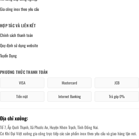
Gia công inox theo yêu cầu
HỢP TÁC VÀ LIÊN KẾT
Chính sách thanh toán
Quy định sử dụng website
Tuyển Dụng
PHƯƠNG THỨC THANH TOÁN
VISA
Mastercard
JCB
Tiền mặt
Internet Banking
Trả góp 0%
Địa chỉ xưởng:
Tổ 7, Ấp Quới Thạnh, Xã Phước An, Huyện Nhơn Trạch, Tỉnh Đồng Nai.
Cơ Khí Đại Việt xưởng gia công trực tiếp các sản phẩm inox theo yêu cầu và giao hàng tận nơi.