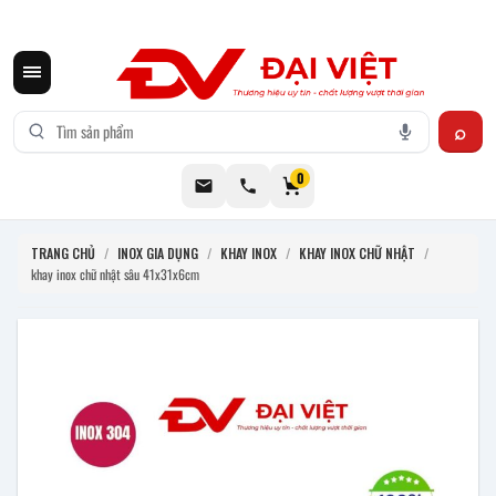
CƠ KHÍ ĐẠI VIỆT CUNG CẤP THIẾT BỊ BẾP CÔNG NGHIỆP INOX
0
TRANG CHỦ
/
INOX GIA DỤNG
/
KHAY INOX
/
KHAY INOX CHỮ NHẬT
/
khay inox chữ nhật sâu 41x31x6cm