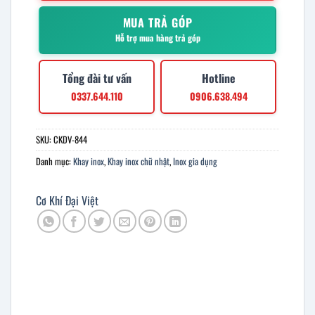
MUA TRẢ GÓP
Hỗ trợ mua hàng trả góp
Tổng đài tư vấn
Hotline
0337.644.110
0906.638.494
SKU:
CKDV-844
Danh mục:
Khay inox
,
Khay inox chữ nhật
,
Inox gia dụng
Cơ Khí Đại Việt