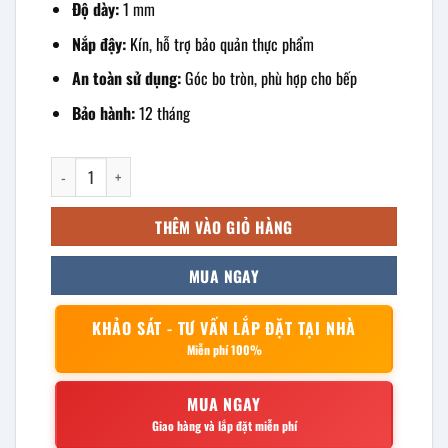
Độ dày:
1 mm
Nắp đậy:
Kín, hỗ trợ bảo quản thực phẩm
An toàn sử dụng:
Góc bo tròn, phù hợp cho bếp
Bảo hành:
12 tháng
khay inox chữ nhật sâu 41x31x6cm số lượng
THÊM VÀO GIỎ HÀNG
MUA NGAY
KHẢO SÁT - TƯ VẤN LẮP ĐẶT TẠI NHÀ
Miễn phí 100%
MUA NGAY
Giao hàng và lắp đặt miễn phí