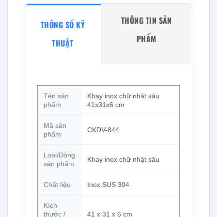
THÔNG TIN SẢN
THÔNG SỐ KỸ
PHẨM
THUẬT
Tên sản
Khay inox chữ nhật sâu
phẩm
41x31x6 cm
Mã sản
CKDV-844
phẩm
Loại/Dòng
Khay inox chữ nhật sâu
sản phẩm
Chất liệu
Inox SUS 304
Kích
thước /
41 x 31 x 6 cm