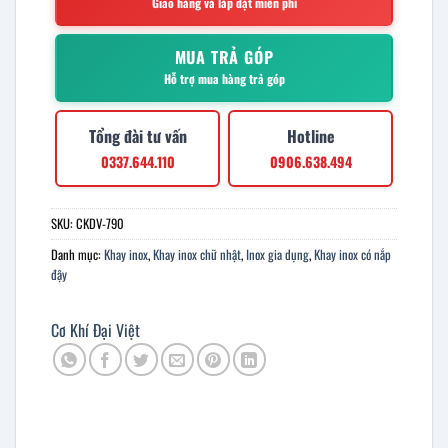
Giao hàng và lắp đặt miễn phí
MUA TRẢ GÓP
Hỗ trợ mua hàng trả góp
Tổng đài tư vấn
Hotline
0337.644.110
0906.638.494
SKU:
CKDV-790
Danh mục:
Khay inox
,
Khay inox chữ nhật
,
Inox gia dụng
,
Khay inox có nắp
đậy
Cơ Khí Đại Việt