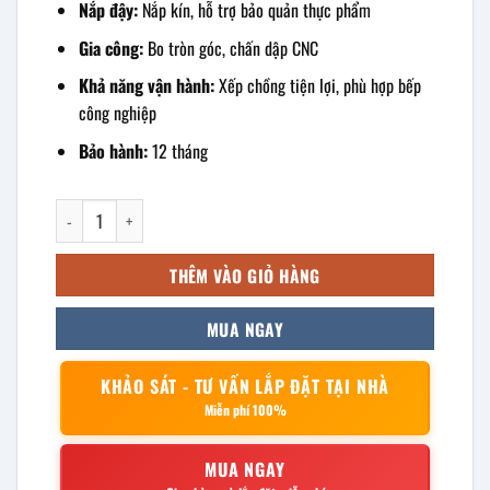
Nắp đậy:
Nắp kín, hỗ trợ bảo quản thực phẩm
Gia công:
Bo tròn góc, chấn dập CNC
Khả năng vận hành:
Xếp chồng tiện lợi, phù hợp bếp
công nghiệp
Bảo hành:
12 tháng
khay inox có nắp đậy 60x40x15cm số lượng
THÊM VÀO GIỎ HÀNG
MUA NGAY
KHẢO SÁT - TƯ VẤN LẮP ĐẶT TẠI NHÀ
Miễn phí 100%
MUA NGAY