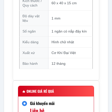
Kích thước /
60 x 40 x 15 cm
Quy cách
Độ dày vật
1 mm
liệu
Số ngăn
1 ngăn có nắp đậy kín
Kiểu dáng
Hình chữ nhật
Xuất xứ
Cơ Khí Đại Việt
Bảo hành
12 tháng
🔥
ONLINE GIÁ RẺ QUÁ
Giá khuyến mãi
Liên hệ