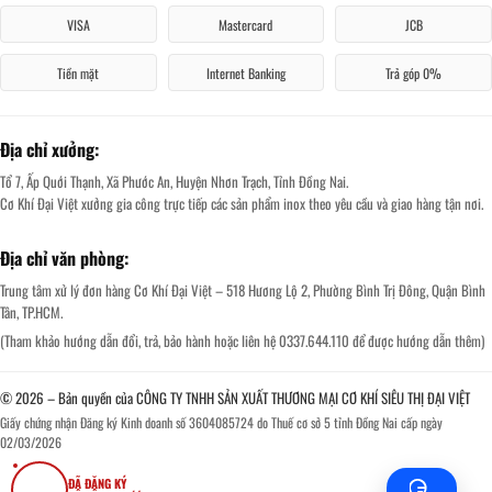
VISA
Mastercard
JCB
Tiền mặt
Internet Banking
Trả góp 0%
Địa chỉ xưởng:
Tổ 7, Ấp Quới Thạnh, Xã Phước An, Huyện Nhơn Trạch, Tỉnh Đồng Nai.
Cơ Khí Đại Việt xưởng gia công trực tiếp các sản phẩm inox theo yêu cầu và giao hàng tận nơi.
Địa chỉ văn phòng:
Trung tâm xử lý đơn hàng Cơ Khí Đại Việt – 518 Hương Lộ 2, Phường Bình Trị Đông, Quận Bình
Tân, TP.HCM.
(Tham khảo hướng dẫn đổi, trả, bảo hành hoặc liên hệ 0337.644.110 để được hướng dẫn thêm)
© 2026 – Bản quyền của CÔNG TY TNHH SẢN XUẤT THƯƠNG MẠI CƠ KHÍ SIÊU THỊ ĐẠI VIỆT
Giấy chứng nhận Đăng ký Kinh doanh số 3604085724 do Thuế cơ sở 5 tỉnh Đồng Nai cấp ngày
02/03/2026
ĐÃ ĐĂNG KÝ