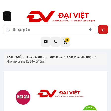
CƠ KHÍ ĐẠI VIỆT CUNG CẤP THIẾT BỊ BẾP CÔNG NGHIỆP INOX
0
TRANG CHỦ
/
INOX GIA DỤNG
/
KHAY INOX
/
KHAY INOX CHỮ NHẬT
/
khay inox có nắp đậy 60x40x15cm