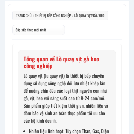
TRANG CHỦ
/
THIẾT BỊ BẾP CÔNG NGHIỆP
/
LÒ QUAY VỊT/GÀ/HEO
Tổng quan về Lò quay vịt gà heo
công nghiệp
Lò quay vịt (lu quay vịt) là thiết bị bếp chuyên
dụng sử dụng công nghệ đối lưu nhiệt khép kín
để nướng chín đều các loại thịt nguyên con như
gà, vịt, heo với năng suất cao từ 8-24 con/mẻ.
Sản phẩm giúp tiết kiệm thời gian, nhiên liệu và
đảm bảo vệ sinh an toàn thực phẩm tối ưu cho
các hộ kinh doanh.
Nhiên liệu linh hoạt: Tùy chọn Than, Gas, Điện