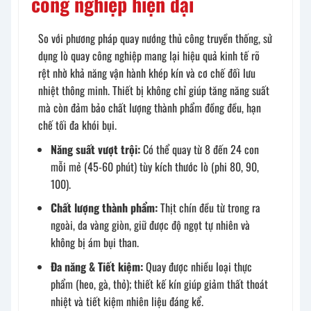
công nghiệp hiện đại
So với phương pháp quay nướng thủ công truyền thống, sử
dụng lò quay công nghiệp mang lại hiệu quả kinh tế rõ
rệt nhờ khả năng vận hành khép kín và cơ chế đối lưu
nhiệt thông minh. Thiết bị không chỉ giúp tăng năng suất
mà còn đảm bảo chất lượng thành phẩm đồng đều, hạn
chế tối đa khói bụi.
Năng suất vượt trội:
Có thể quay từ 8 đến 24 con
mỗi mẻ (45-60 phút) tùy kích thước lò (phi 80, 90,
100).
Chất lượng thành phẩm:
Thịt chín đều từ trong ra
ngoài, da vàng giòn, giữ được độ ngọt tự nhiên và
không bị ám bụi than.
Đa năng & Tiết kiệm:
Quay được nhiều loại thực
phẩm (heo, gà, thỏ); thiết kế kín giúp giảm thất thoát
nhiệt và tiết kiệm nhiên liệu đáng kể.