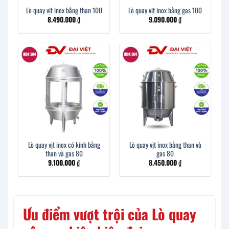
Lò quay vịt inox bằng than 100
Lò quay vịt inox bằng gas 100
8.490.000
₫
9.090.000
₫
Lò quay vịt inox có kính bằng
Lò quay vịt inox bằng than và
than và gas 80
gas 80
9.100.000
₫
8.450.000
₫
Ưu điểm vượt trội của Lò quay