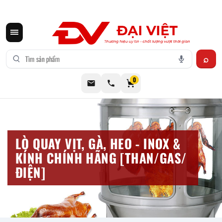
CƠ KHÍ ĐẠI VIỆT CUNG CẤP THIẾT BỊ BẾP CÔNG NGHIỆP INOX
0
LÒ QUAY VỊT, GÀ, HEO - INOX &
KÍNH CHÍNH HÃNG [THAN/GAS/
ĐIỆN]