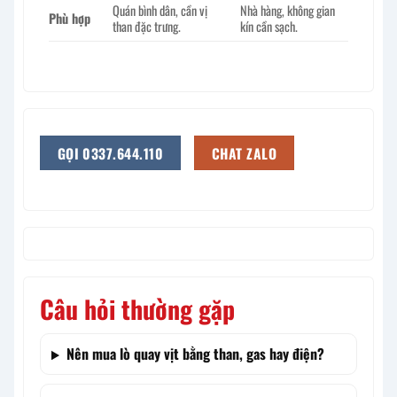
Quán bình dân, cần vị
Nhà hàng, không gian
Phù hợp
than đặc trưng.
kín cần sạch.
GỌI 0337.644.110
CHAT ZALO
Câu hỏi thường gặp
Nên mua lò quay vịt bằng than, gas hay điện?