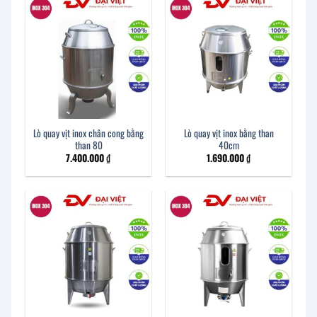
Lò quay vịt inox chân cong bằng
Lò quay vịt inox bằng than
than 80
40cm
7.400.000
₫
1.690.000
₫