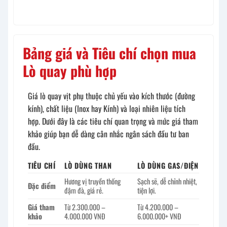
Bảng giá và Tiêu chí chọn mua
Lò quay phù hợp
Giá lò quay vịt phụ thuộc chủ yếu vào kích thước (đường
kính), chất liệu (Inox hay Kính) và loại nhiên liệu tích
hợp. Dưới đây là các tiêu chí quan trọng và mức giá tham
khảo giúp bạn dễ dàng cân nhắc ngân sách đầu tư ban
đầu.
TIÊU CHÍ
LÒ DÙNG THAN
LÒ DÙNG GAS/ĐIỆN
Hương vị truyền thống
Sạch sẽ, dễ chỉnh nhiệt,
Đặc điểm
đậm đà, giá rẻ.
tiện lợi.
Giá tham
Từ 2.300.000 –
Từ 4.200.000 –
khảo
4.000.000 VNĐ
6.000.000+ VNĐ