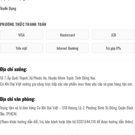
Tuyển Dụng
PHƯƠNG THỨC THANH TOÁN
VISA
Mastercard
JCB
Tiền mặt
Internet Banking
Trả góp 0%
Địa chỉ xưởng:
Tổ 7, Ấp Quới Thạnh, Xã Phước An, Huyện Nhơn Trạch, Tỉnh Đồng Nai.
Cơ Khí Đại Việt xưởng gia công trực tiếp các sản phẩm inox theo yêu cầu và giao hàng tận nơi.
Địa chỉ văn phòng:
Trung tâm xử lý đơn hàng Cơ Khí Đại Việt – 518 Hương Lộ 2, Phường Bình Trị Đông, Quận Bình
Tân, TP.HCM.
(Tham khảo hướng dẫn đổi, trả, bảo hành hoặc liên hệ 0337.644.110 để được hướng dẫn thêm)