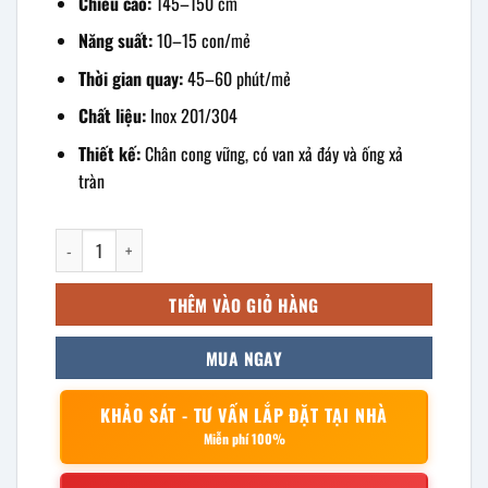
Chiều cao:
145–150 cm
Năng suất:
10–15 con/mẻ
Thời gian quay:
45–60 phút/mẻ
Chất liệu:
Inox 201/304
Thiết kế:
Chân cong vững, có van xả đáy và ống xả
tràn
Lò quay vịt inox chân cong bằng than 90 số lượng
THÊM VÀO GIỎ HÀNG
MUA NGAY
KHẢO SÁT - TƯ VẤN LẮP ĐẶT TẠI NHÀ
Miễn phí 100%