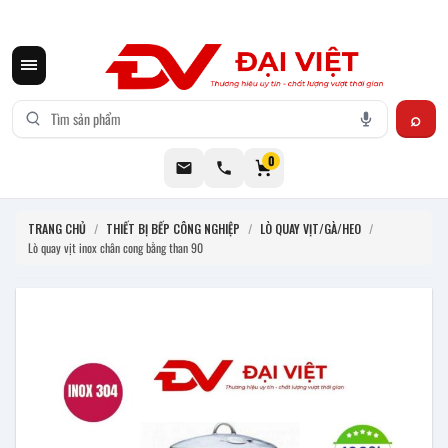
CƠ KHÍ ĐẠI VIỆT CUNG CẤP THIẾT BỊ BẾP CÔNG NGHIỆP INOX
0
TRANG CHỦ
/
THIẾT BỊ BẾP CÔNG NGHIỆP
/
LÒ QUAY VỊT/GÀ/HEO
/
Lò quay vịt inox chân cong bằng than 90