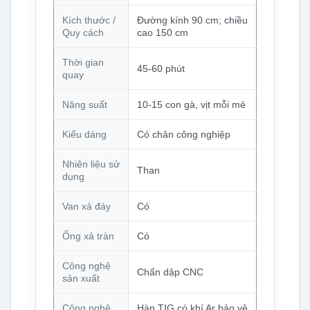
Kích thước /
Đường kính 90 cm; chiều
Quy cách
cao 150 cm
Thời gian
45-60 phút
quay
Năng suất
10-15 con gà, vịt mỗi mẻ
Kiểu dáng
Có chân công nghiệp
Nhiên liệu sử
Than
dụng
Van xả đáy
Có
Ống xả tràn
Có
Công nghệ
Chấn dập CNC
sản xuất
Công nghệ
Hàn TIG có khí Ar bảo vệ