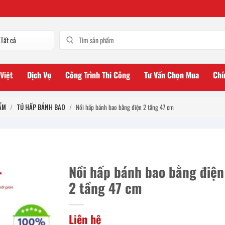
 Việt
Dịch Vụ
Công Trình Thi Công
Tư Vấn Chọn Mua
Chí
ẨM
/
TỦ HẤP BÁNH BAO
/
Nồi hấp bánh bao bằng điện 2 tầng 47 cm
Nồi hấp bánh bao bằng điện
2 tầng 47 cm
Liên hệ