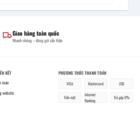
Giao hàng toàn quốc
Nhanh chóng – đóng gói cẩn thận
IÊN KẾT
PHƯƠNG THỨC THANH TOÁN
h toán
VISA
Mastercard
JCB
g website
Internet
Tiền mặt
Trả góp 0%
Banking