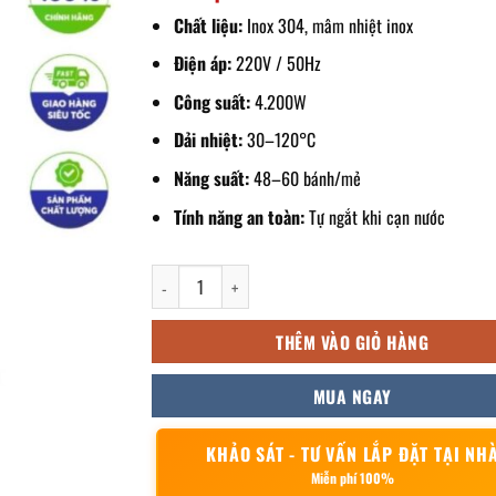
Chất liệu:
Inox 304, mâm nhiệt inox
Điện áp:
220V / 50Hz
Công suất:
4.200W
Dải nhiệt:
30–120°C
Năng suất:
48–60 bánh/mẻ
Tính năng an toàn:
Tự ngắt khi cạn nước
Nồi hấp bánh bao bằng điện 2 tầng 47 cm số lượng
THÊM VÀO GIỎ HÀNG
MUA NGAY
KHẢO SÁT - TƯ VẤN LẮP ĐẶT TẠI NH
Miễn phí 100%