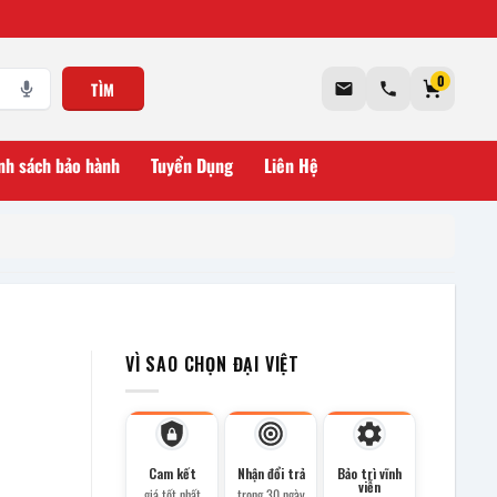
0
TÌM
nh sách bảo hành
Tuyển Dụng
Liên Hệ
VÌ SAO CHỌN ĐẠI VIỆT
Cam kết
Nhận đổi trả
Bảo trì vĩnh
viễn
giá tốt nhất
trong 30 ngày