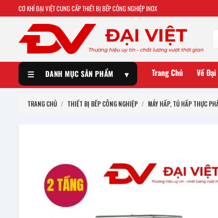
CƠ KHÍ ĐẠI VIỆT CUNG CẤP THIẾT BỊ BẾP CÔNG NGHIỆP INOX
Trang Chủ
Về Đại
☰
DANH MỤC SẢN PHẨM
▾
TRANG CHỦ
/
THIẾT BỊ BẾP CÔNG NGHIỆP
/
MÁY HẤP, TỦ HẤP THỰC PH