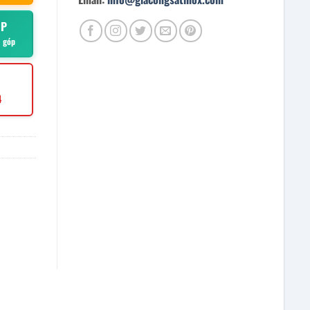
ÓP
ả góp
4