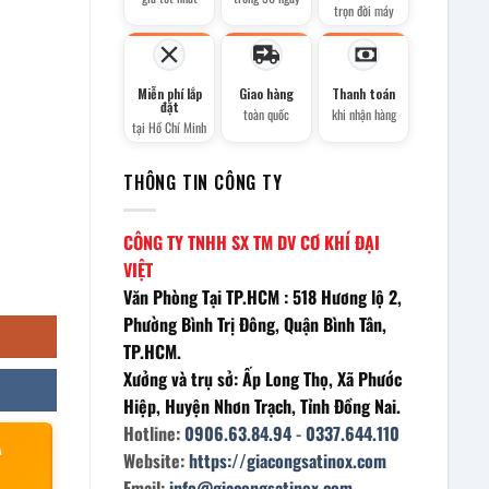
trọn đời máy
Miễn phí lắp
Giao hàng
Thanh toán
đặt
toàn quốc
khi nhận hàng
tại Hồ Chí Minh
THÔNG TIN CÔNG TY
CÔNG TY TNHH SX TM DV CƠ KHÍ ĐẠI
VIỆT
Văn Phòng Tại TP.HCM : 518 Hương lộ 2,
Phường Bình Trị Đông, Quận Bình Tân,
TP.HCM.
Xưởng và trụ sở: Ấp Long Thọ, Xã Phước
Hiệp, Huyện Nhơn Trạch, Tỉnh Đồng Nai.
Hotline:
0906.63.84.94
-
0337.644.110
À
Website:
https://giacongsatinox.com
Email:
info@giacongsatinox.com