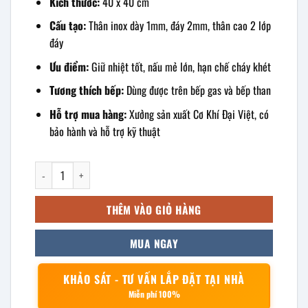
Kích thước:
40 x 40 cm
Cấu tạo:
Thân inox dày 1mm, đáy 2mm, thân cao 2 lớp
đáy
Ưu điểm:
Giữ nhiệt tốt, nấu mẻ lớn, hạn chế cháy khét
Tương thích bếp:
Dùng được trên bếp gas và bếp than
Hỗ trợ mua hàng:
Xưởng sản xuất Cơ Khí Đại Việt, có
bảo hành và hỗ trợ kỹ thuật
Nồi inox thân cao 2 lớp đáy 50L 40x40cm số lượng
THÊM VÀO GIỎ HÀNG
MUA NGAY
KHẢO SÁT - TƯ VẤN LẮP ĐẶT TẠI NHÀ
Miễn phí 100%