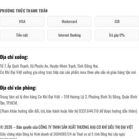
PHƯƠNG THỨC THANH TOÁN
VISA
Mastercard
JCB
Tiền mặt
Internet Banking
Trả góp 0%
Địa chỉ xưởng:
Tổ 7, Ấp Quới Thạnh, Xã Phước An, Huyện Nhơn Trạch, Tỉnh Đồng Nai.
Cơ Khí Đại Việt xưởng gia công trực tiếp các sản phẩm inox theo yêu cầu và giao hàng tận nơi.
Địa chỉ văn phòng:
Trung tâm xử lý đơn hàng Cơ Khí Đại Việt – 518 Hương Lộ 2, Phường Bình Trị Đông, Quận Bình
Tân, TP.HCM.
(Tham khảo hướng dẫn đổi, trả, bảo hành hoặc liên hệ 0337.644.110 để được hướng dẫn thêm)
© 2026 – Bản quyền của CÔNG TY TNHH SẢN XUẤT THƯƠNG MẠI CƠ KHÍ SIÊU THỊ ĐẠI VIỆT
Giấy chứng nhận Đăng ký Kinh doanh số 3604085724 do Thuế cơ sở 5 tỉnh Đồng Nai cấp ngày