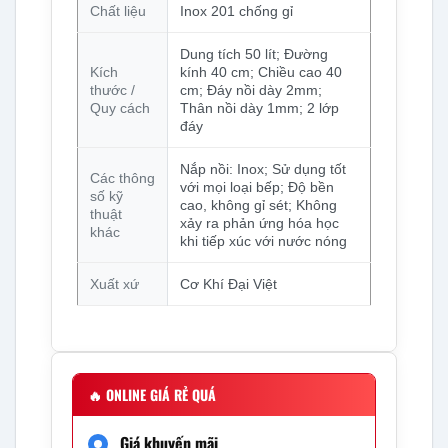
Chất liệu
Inox 201 chống gỉ
Dung tích 50 lít; Đường
Kích
kính 40 cm; Chiều cao 40
thước /
cm; Đáy nồi dày 2mm;
Quy cách
Thân nồi dày 1mm; 2 lớp
đáy
Nắp nồi: Inox; Sử dụng tốt
Các thông
với mọi loại bếp; Độ bền
số kỹ
cao, không gỉ sét; Không
thuật
xảy ra phản ứng hóa học
khác
khi tiếp xúc với nước nóng
Xuất xứ
Cơ Khí Đại Việt
🔥
ONLINE GIÁ RẺ QUÁ
Giá khuyến mãi