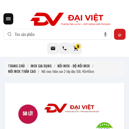
CƠ KHÍ ĐẠI VIỆT CUNG CẤP THIẾT BỊ BẾP CÔNG NGHIỆP INOX
0
TRANG CHỦ
/
INOX GIA DỤNG
/
NỒI INOX - BỘ NỒI INOX
/
NỒI INOX THÂN CAO
/
Nồi inox thân cao 2 lớp đáy 50L 40x40cm