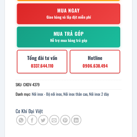
MUA NGAY
Giao hàng và lắp đặt miễn phí
MUA TRẢ GÓP
Hỗ trợ mua hàng trả góp
Tổng đài tư vấn
Hotline
0337.644.110
0906.638.494
SKU:
CKDV-4379
Danh mục:
Nồi inox - Bộ nồi inox
,
Nồi inox thân cao
,
Nồi inox 2 đáy
Cơ Khí Đại Việt