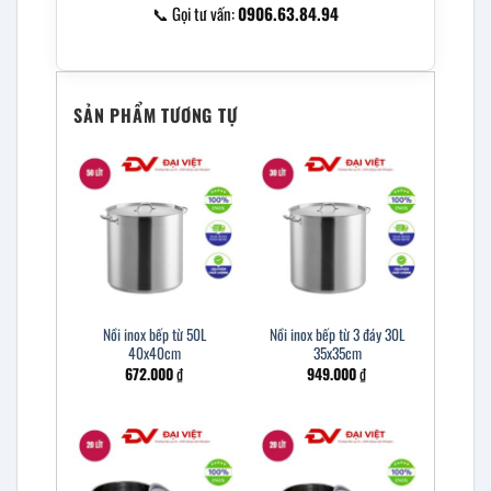
📞 Gọi tư vấn:
0906.63.84.94
SẢN PHẨM TƯƠNG TỰ
Nồi inox bếp từ 50L
Nồi inox bếp từ 3 đáy 30L
40x40cm
35x35cm
672.000
₫
949.000
₫