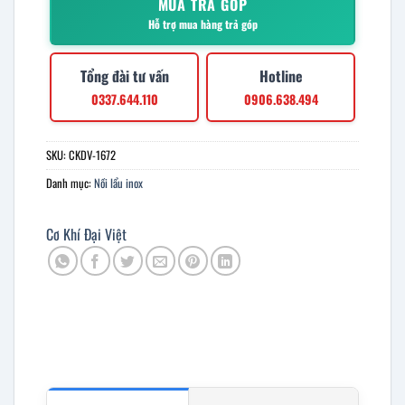
MUA TRẢ GÓP
Hỗ trợ mua hàng trả góp
Tổng đài tư vấn
Hotline
0337.644.110
0906.638.494
SKU:
CKDV-1672
Danh mục:
Nồi lẩu inox
Cơ Khí Đại Việt