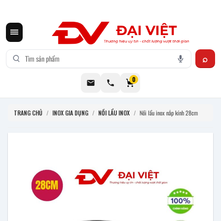
CƠ KHÍ ĐẠI VIỆT CUNG CẤP THIẾT BỊ BẾP CÔNG NGHIỆP INOX
0
TRANG CHỦ
/
INOX GIA DỤNG
/
NỒI LẨU INOX
/
Nồi lẩu inox nắp kính 28cm