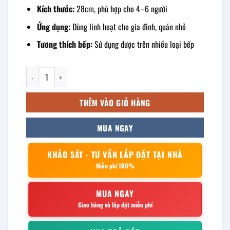
Kích thước:
28cm, phù hợp cho 4–6 người
Ứng dụng:
Dùng linh hoạt cho gia đình, quán nhỏ
Tương thích bếp:
Sử dụng được trên nhiều loại bếp
Nồi lẩu inox nắp kính 28cm số lượng
THÊM VÀO GIỎ HÀNG
MUA NGAY
KHẢO SÁT - TƯ VẤN LẮP ĐẶT TẠI NHÀ
Miễn phí 100%
MUA NGAY
Giao hàng và lắp đặt miễn phí