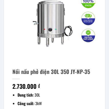
Nồi nấu phở điện 30L 350 JY-NP-35
2.730.000
₫
Dung tích:
30L
Công suất:
3kW