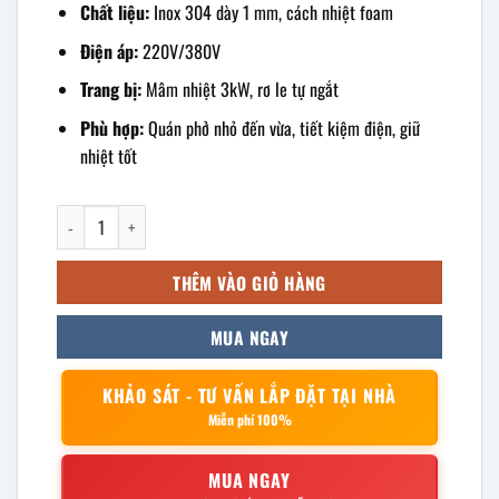
Chất liệu:
Inox 304 dày 1 mm, cách nhiệt foam
Điện áp:
220V/380V
Trang bị:
Mâm nhiệt 3kW, rơ le tự ngắt
Phù hợp:
Quán phở nhỏ đến vừa, tiết kiệm điện, giữ
nhiệt tốt
Nồi nấu phở điện 30L 350 JY-NP-35 số lượng
THÊM VÀO GIỎ HÀNG
MUA NGAY
KHẢO SÁT - TƯ VẤN LẮP ĐẶT TẠI NHÀ
Miễn phí 100%
MUA NGAY