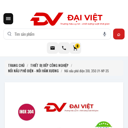
CƠ KHÍ ĐẠI VIỆT CUNG CẤP THIẾT BỊ BẾP CÔNG NGHIỆP INOX
0
TRANG CHỦ
/
THIẾT BỊ BẾP CÔNG NGHIỆP
/
NỒI NẤU PHỞ ĐIỆN - NỒI HẦM XƯƠNG
/
Nồi nấu phở điện 30L 350 JY-NP-35