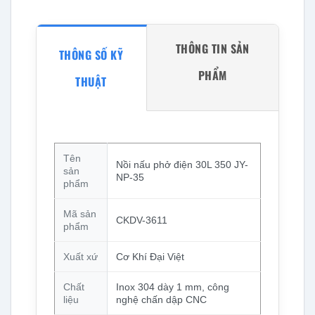
THÔNG TIN SẢN
THÔNG SỐ KỸ
PHẨM
THUẬT
Tên
Nồi nấu phở điện 30L 350 JY-
sản
NP-35
phẩm
Mã sản
CKDV-3611
phẩm
Xuất xứ
Cơ Khí Đại Việt
Chất
Inox 304 dày 1 mm, công
liệu
nghệ chấn dập CNC