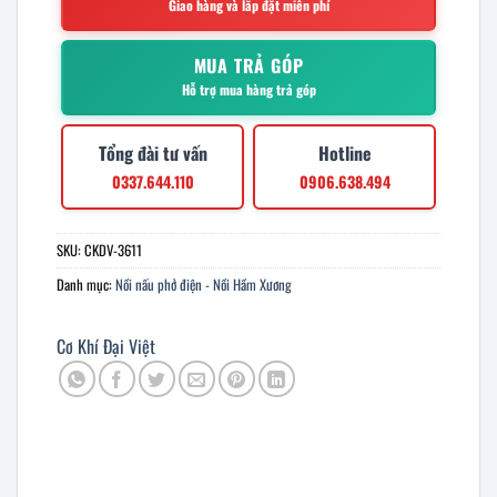
Giao hàng và lắp đặt miễn phí
MUA TRẢ GÓP
Hỗ trợ mua hàng trả góp
Tổng đài tư vấn
Hotline
0337.644.110
0906.638.494
SKU:
CKDV-3611
Danh mục:
Nồi nấu phở điện - Nồi Hầm Xương
Cơ Khí Đại Việt