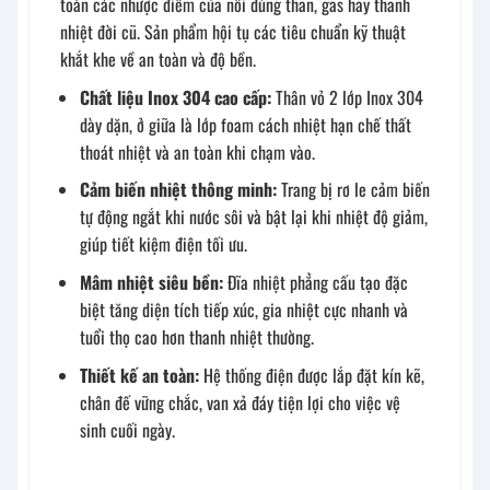
toàn các nhược điểm của nồi dùng than, gas hay thanh
nhiệt đời cũ. Sản phẩm hội tụ các tiêu chuẩn kỹ thuật
khắt khe về an toàn và độ bền.
Chất liệu Inox 304 cao cấp:
Thân vỏ 2 lớp Inox 304
dày dặn, ở giữa là lớp foam cách nhiệt hạn chế thất
thoát nhiệt và an toàn khi chạm vào.
Cảm biến nhiệt thông minh:
Trang bị rơ le cảm biến
tự động ngắt khi nước sôi và bật lại khi nhiệt độ giảm,
giúp tiết kiệm điện tối ưu.
Mâm nhiệt siêu bền:
Đĩa nhiệt phẳng cấu tạo đặc
biệt tăng diện tích tiếp xúc, gia nhiệt cực nhanh và
tuổi thọ cao hơn thanh nhiệt thường.
Thiết kế an toàn:
Hệ thống điện được lắp đặt kín kẽ,
chân đế vững chắc, van xả đáy tiện lợi cho việc vệ
sinh cuối ngày.