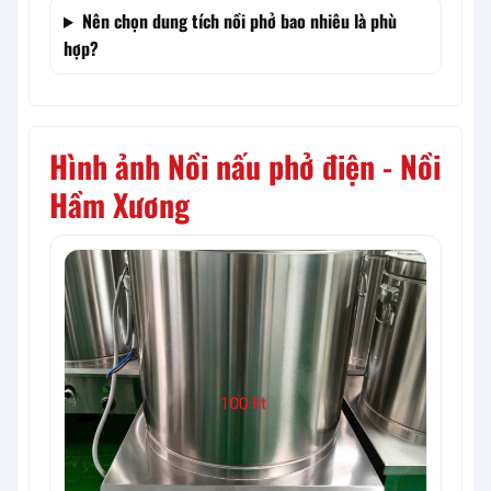
Nên chọn dung tích nồi phở bao nhiêu là phù
hợp?
Hình ảnh Nồi nấu phở điện - Nồi
Hầm Xương