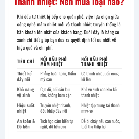
Thanh nhiệt: Nên mua loại nào?
Khi đầu tư thiết bị bếp cho quán phở, việc lựa chọn giữa
công nghệ mâm nhiệt mới và thanh nhiệt truyền thống là
băn khoăn lớn nhất của khách hàng. Dưới đây là bảng so
sánh chi tiết giúp bạn đưa ra quyết định tối ưu nhất về
hiệu quả và chi phí.
NỒI NẤU PHỞ
NỒI NẤU PHỞ
TIÊU CHÍ
MÂM NHIỆT
THANH NHIỆT
Thiết kế
Phẳng hoàn toàn, thẩm
Có thanh nhiệt uốn cong
đáy nồi
mỹ cao
lồi lên
Khả năng
Cực dễ, chỉ cần lau
Khó vệ sinh các khe kẽ
vệ sinh
nhẹ, không bám cặn
thanh nhiệt
Hiệu suất
Truyền nhiệt nhanh,
Nhiệt tập trung tại thanh
nhiệt
đều khắp đáy nồi
may-so
An toàn &
Tích hợp cảm biến tự
Dễ bị cháy nếu cạn nước,
Độ bền
ngắt, độ bền cao
tuổi thọ thấp hơn