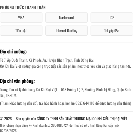
PHƯƠNG THỨC THANH TOÁN
VISA
Mastercard
JCB
Tiền mặt
Internet Banking
Trả góp 0%
Địa chỉ xưởng:
Tổ 7, Ấp Quới Thạnh, Xã Phước An, Huyện Nhơn Trạch, Tỉnh Đồng Nai.
Cơ Khí Đại Việt xưởng gia công trực tiếp các sản phẩm inox theo yêu cầu và giao hàng tận nơi.
Địa chỉ văn phòng:
Trung tâm xử lý đơn hàng Cơ Khí Đại Việt – 518 Hương Lộ 2, Phường Bình Trị Đông, Quận Bình
Tân, TP.HCM.
(Tham khảo hướng dẫn đổi, trả, bảo hành hoặc liên hệ 0337.644.110 để được hướng dẫn thêm)
© 2026 – Bản quyền của CÔNG TY TNHH SẢN XUẤT THƯƠNG MẠI CƠ KHÍ SIÊU THỊ ĐẠI VIỆT
Giấy chứng nhận Đăng ký Kinh doanh số 3604085724 do Thuế cơ sở 5 tỉnh Đồng Nai cấp ngày
02/03/2026