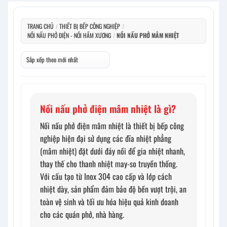
TRANG CHỦ
/
THIẾT BỊ BẾP CÔNG NGHIỆP
/
NỒI NẤU PHỞ ĐIỆN - NỒI HẦM XƯƠNG
/
NỒI NẤU PHỞ MÂM NHIỆT
Nồi nấu phở điện mâm nhiệt là gì?
Nồi nấu phở điện mâm nhiệt là thiết bị bếp công
nghiệp hiện đại sử dụng các đĩa nhiệt phẳng
(mâm nhiệt) đặt dưới đáy nồi để gia nhiệt nhanh,
thay thế cho thanh nhiệt may-so truyền thống.
Với cấu tạo từ Inox 304 cao cấp và lớp cách
nhiệt dày, sản phẩm đảm bảo độ bền vượt trội, an
toàn vệ sinh và tối ưu hóa hiệu quả kinh doanh
cho các quán phở, nhà hàng.