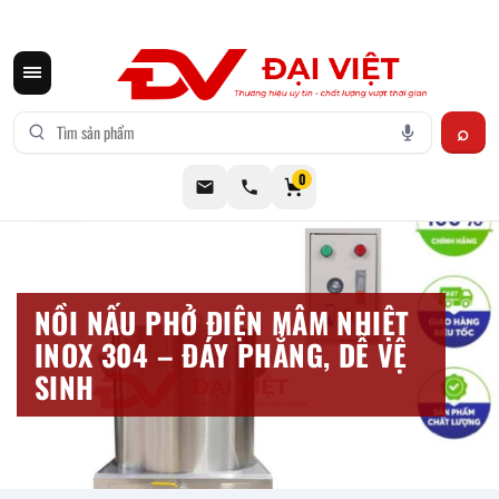
CƠ KHÍ ĐẠI VIỆT CUNG CẤP THIẾT BỊ BẾP CÔNG NGHIỆP INOX
0
NỒI NẤU PHỞ ĐIỆN MÂM NHIỆT
INOX 304 – ĐÁY PHẲNG, DỄ VỆ
SINH