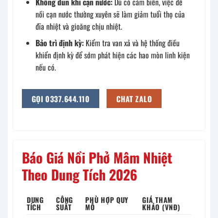
Không đun khi cạn nước:
Dù có cảm biến, việc để
nồi cạn nước thường xuyên sẽ làm giảm tuổi thọ của
đĩa nhiệt và gioăng chịu nhiệt.
Bảo trì định kỳ:
Kiểm tra van xả và hệ thống điều
khiển định kỳ để sớm phát hiện các hao mòn linh kiện
nếu có.
GỌI 0337.644.110
CHAT ZALO
Báo Giá Nồi Phở Mâm Nhiệt
Theo Dung Tích 2026
DUNG
CÔNG
PHÙ HỢP QUY
GIÁ THAM
TÍCH
SUẤT
MÔ
KHẢO (VNĐ)