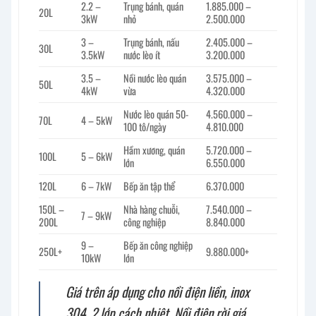
2.2 –
Trụng bánh, quán
1.885.000 –
20L
3kW
nhỏ
2.500.000
3 –
Trụng bánh, nấu
2.405.000 –
30L
3.5kW
nước lèo ít
3.200.000
3.5 –
Nồi nước lèo quán
3.575.000 –
50L
4kW
vừa
4.320.000
Nước lèo quán 50-
4.560.000 –
70L
4 – 5kW
100 tô/ngày
4.810.000
Hầm xương, quán
5.720.000 –
100L
5 – 6kW
lớn
6.550.000
120L
6 – 7kW
Bếp ăn tập thể
6.370.000
150L –
Nhà hàng chuỗi,
7.540.000 –
7 – 9kW
200L
công nghiệp
8.840.000
9 –
Bếp ăn công nghiệp
250L+
9.880.000+
10kW
lớn
Giá trên áp dụng cho nồi điện liền, inox
304, 2 lớp cách nhiệt. Nồi điện rời giá