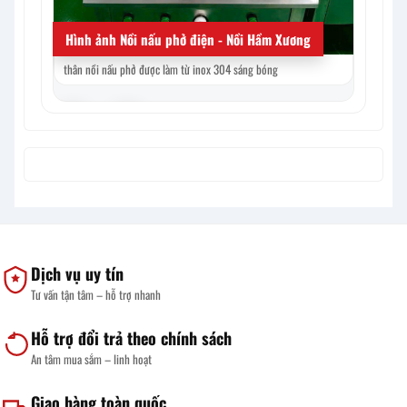
Hình ảnh Nồi nấu phở điện - Nồi Hầm Xương
thân nồi nấu phở được làm từ inox 304 sáng bóng
Mua nồi ph
‹
›
Dịch vụ uy tín
Tư vấn tận tâm – hỗ trợ nhanh
Hỗ trợ đổi trả theo chính sách
An tâm mua sắm – linh hoạt
Giao hàng toàn quốc