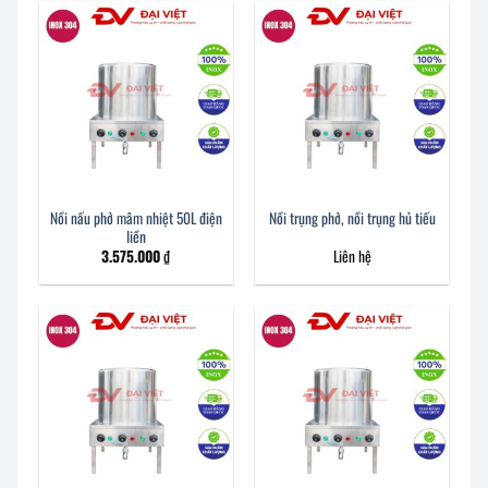
Nồi nấu phở mâm nhiệt 50L điện
Nồi trụng phở, nồi trụng hủ tiếu
liền
3.575.000
₫
Liên hệ