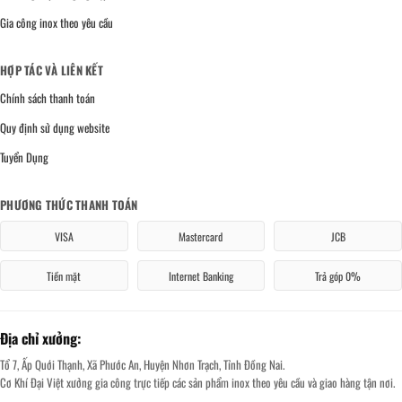
Gia công inox theo yêu cầu
HỢP TÁC VÀ LIÊN KẾT
Chính sách thanh toán
Quy định sử dụng website
Tuyển Dụng
PHƯƠNG THỨC THANH TOÁN
VISA
Mastercard
JCB
Tiền mặt
Internet Banking
Trả góp 0%
Địa chỉ xưởng:
Tổ 7, Ấp Quới Thạnh, Xã Phước An, Huyện Nhơn Trạch, Tỉnh Đồng Nai.
Cơ Khí Đại Việt xưởng gia công trực tiếp các sản phẩm inox theo yêu cầu và giao hàng tận nơi.