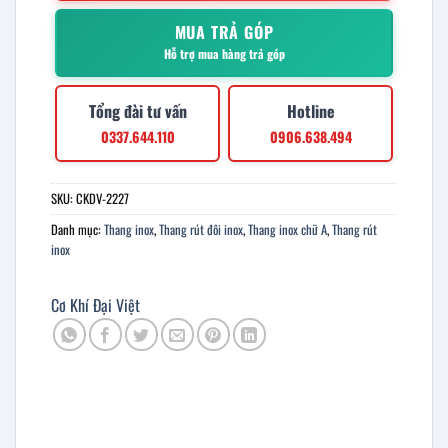
MUA TRẢ GÓP
Hỗ trợ mua hàng trả góp
Tổng đài tư vấn
Hotline
0337.644.110
0906.638.494
SKU:
CKDV-2227
Danh mục:
Thang inox
,
Thang rút đôi inox
,
Thang inox chữ A
,
Thang rút
inox
Cơ Khí Đại Việt