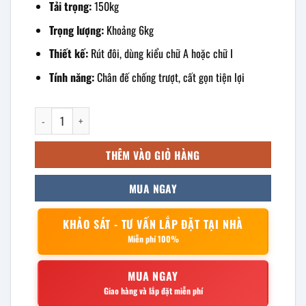
Tải trọng:
150kg
Trọng lượng:
Khoảng 6kg
Thiết kế:
Rút đôi, dùng kiểu chữ A hoặc chữ I
Tính năng:
Chân đế chống trượt, cất gọn tiện lợi
Thang rút đôi inox 3.6m số lượng
THÊM VÀO GIỎ HÀNG
MUA NGAY
KHẢO SÁT - TƯ VẤN LẮP ĐẶT TẠI NHÀ
Miễn phí 100%
MUA NGAY
Giao hàng và lắp đặt miễn phí