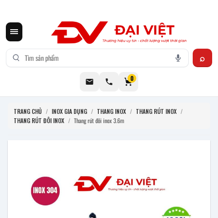
CƠ KHÍ ĐẠI VIỆT CUNG CẤP THIẾT BỊ BẾP CÔNG NGHIỆP INOX
0
TRANG CHỦ
/
INOX GIA DỤNG
/
THANG INOX
/
THANG RÚT INOX
/
THANG RÚT ĐÔI INOX
/
Thang rút đôi inox 3.6m