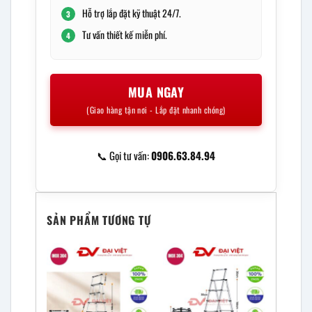
Hỗ trợ lắp đặt kỹ thuật 24/7.
3
Tư vấn thiết kế miễn phí.
4
MUA NGAY
(Giao hàng tận nơi - Lắp đặt nhanh chóng)
📞 Gọi tư vấn:
0906.63.84.94
SẢN PHẨM TƯƠNG TỰ