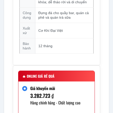
khóa; dễ tháo rời và di chuyển
Công
Đựng đá cho quầy bar, quán cà
dụng
phê và quán trà sữa
Xuất
Cơ Khí Đại Việt
xứ
Bảo
12 tháng
hành
🔥
ONLINE GIÁ RẺ QUÁ
Giá khuyến mãi
3.282.723
₫
Hàng chính hãng - Chất lượng cao