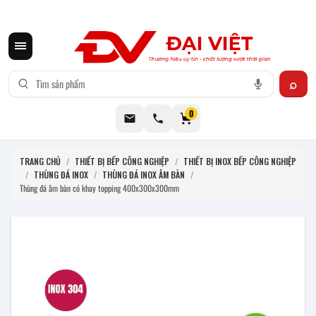
CƠ KHÍ ĐẠI VIỆT CUNG CẤP THIẾT BỊ BẾP CÔNG NGHIỆP INOX
0
TRANG CHỦ
/
THIẾT BỊ BẾP CÔNG NGHIỆP
/
THIẾT BỊ INOX BẾP CÔNG NGHIỆP
/
THÙNG ĐÁ INOX
/
THÙNG ĐÁ INOX ÂM BÀN
/
Thùng đá âm bàn có khay topping 400x300x300mm