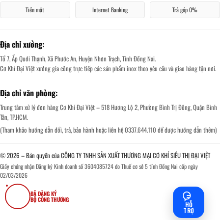
Tiền mặt
Internet Banking
Trả góp 0%
Địa chỉ xưởng:
Tổ 7, Ấp Quới Thạnh, Xã Phước An, Huyện Nhơn Trạch, Tỉnh Đồng Nai.
Cơ Khí Đại Việt xưởng gia công trực tiếp các sản phẩm inox theo yêu cầu và giao hàng tận nơi.
Địa chỉ văn phòng:
Trung tâm xử lý đơn hàng Cơ Khí Đại Việt – 518 Hương Lộ 2, Phường Bình Trị Đông, Quận Bình
Tân, TP.HCM.
(Tham khảo hướng dẫn đổi, trả, bảo hành hoặc liên hệ 0337.644.110 để được hướng dẫn thêm)
© 2026 – Bản quyền của CÔNG TY TNHH SẢN XUẤT THƯƠNG MẠI CƠ KHÍ SIÊU THỊ ĐẠI VIỆT
Giấy chứng nhận Đăng ký Kinh doanh số 3604085724 do Thuế cơ sở 5 tỉnh Đồng Nai cấp ngày
02/03/2026
ĐÃ ĐĂNG KÝ
BỘ CÔNG THƯƠNG
HỖ
TRỢ