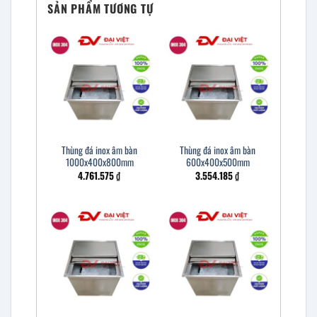
SẢN PHẨM TƯƠNG TỰ
Thùng đá inox âm bàn
Thùng đá inox âm bàn
1000x400x800mm
600x400x500mm
4.761.575
₫
3.554.185
₫