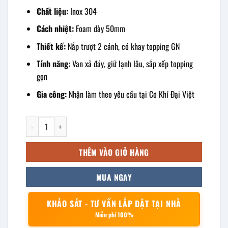
Chất liệu:
Inox 304
Cách nhiệt:
Foam dày 50mm
Thiết kế:
Nắp trượt 2 cánh, có khay topping GN
Tính năng:
Van xả đáy, giữ lạnh lâu, sắp xếp topping
gọn
Gia công:
Nhận làm theo yêu cầu tại Cơ Khí Đại Việt
Thùng đá âm bàn có khay topping 400x300x300mm số lượng
THÊM VÀO GIỎ HÀNG
MUA NGAY
KHẢO SÁT - TƯ VẤN LẮP ĐẶT TẠI NHÀ
Miễn phí 100%