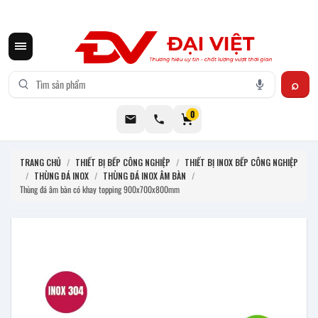
CƠ KHÍ ĐẠI VIỆT CUNG CẤP THIẾT BỊ BẾP CÔNG NGHIỆP INOX
0
TRANG CHỦ
/
THIẾT BỊ BẾP CÔNG NGHIỆP
/
THIẾT BỊ INOX BẾP CÔNG NGHIỆP
/
THÙNG ĐÁ INOX
/
THÙNG ĐÁ INOX ÂM BÀN
/
Thùng đá âm bàn có khay topping 900x700x800mm