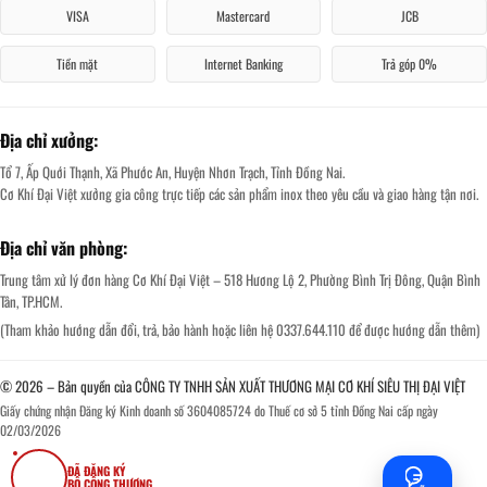
VISA
Mastercard
JCB
Tiền mặt
Internet Banking
Trả góp 0%
Địa chỉ xưởng:
Tổ 7, Ấp Quới Thạnh, Xã Phước An, Huyện Nhơn Trạch, Tỉnh Đồng Nai.
Cơ Khí Đại Việt xưởng gia công trực tiếp các sản phẩm inox theo yêu cầu và giao hàng tận nơi.
Địa chỉ văn phòng:
Trung tâm xử lý đơn hàng Cơ Khí Đại Việt – 518 Hương Lộ 2, Phường Bình Trị Đông, Quận Bình
Tân, TP.HCM.
(Tham khảo hướng dẫn đổi, trả, bảo hành hoặc liên hệ 0337.644.110 để được hướng dẫn thêm)
© 2026 – Bản quyền của CÔNG TY TNHH SẢN XUẤT THƯƠNG MẠI CƠ KHÍ SIÊU THỊ ĐẠI VIỆT
Giấy chứng nhận Đăng ký Kinh doanh số 3604085724 do Thuế cơ sở 5 tỉnh Đồng Nai cấp ngày
02/03/2026
ĐÃ ĐĂNG KÝ
BỘ CÔNG THƯƠNG