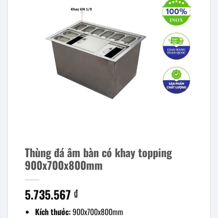
Thùng đá âm bàn có khay topping
900x700x800mm
5.735.567
₫
Kích thước:
900x700x800mm