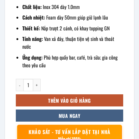
Chất liệu:
Inox 304 dày 1.0mm
Cách nhiệt:
Foam dày 50mm giúp giữ lạnh lâu
Thiết kế:
Nắp trượt 2 cánh, có khay topping GN
Tính năng:
Van xả đáy, thuận tiện vệ sinh và thoát
nước
Ứng dụng:
Phù hợp quầy bar, café, trà sữa; gia công
theo yêu cầu
Thùng đá âm bàn có khay topping 900x700x800mm số lượng
THÊM VÀO GIỎ HÀNG
MUA NGAY
KHẢO SÁT - TƯ VẤN LẮP ĐẶT TẠI NHÀ
Miễn phí 100%