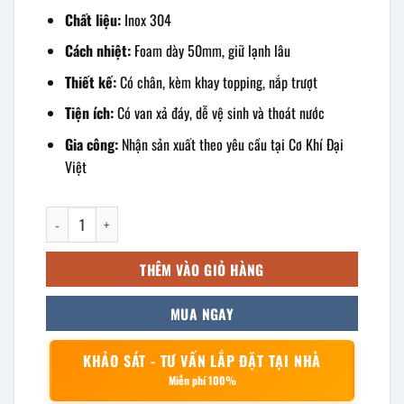
Chất liệu:
Inox 304
Cách nhiệt:
Foam dày 50mm, giữ lạnh lâu
Thiết kế:
Có chân, kèm khay topping, nắp trượt
Tiện ích:
Có van xả đáy, dễ vệ sinh và thoát nước
Gia công:
Nhận sản xuất theo yêu cầu tại Cơ Khí Đại
Việt
Thùng đá inox có chân kèm khay topping 530x500x800mm số lượn
THÊM VÀO GIỎ HÀNG
MUA NGAY
KHẢO SÁT - TƯ VẤN LẮP ĐẶT TẠI NHÀ
Miễn phí 100%