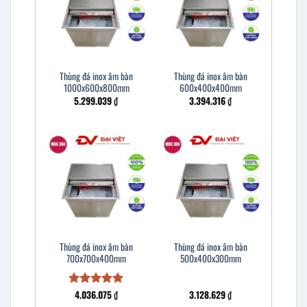
Thùng đá inox âm bàn
Thùng đá inox âm bàn
1000x600x800mm
600x400x400mm
5.299.039
₫
3.394.316
₫
Thùng đá inox âm bàn
Thùng đá inox âm bàn
700x700x400mm
500x400x300mm
4.036.075
₫
3.128.629
₫
Được xếp
hạng
5
5