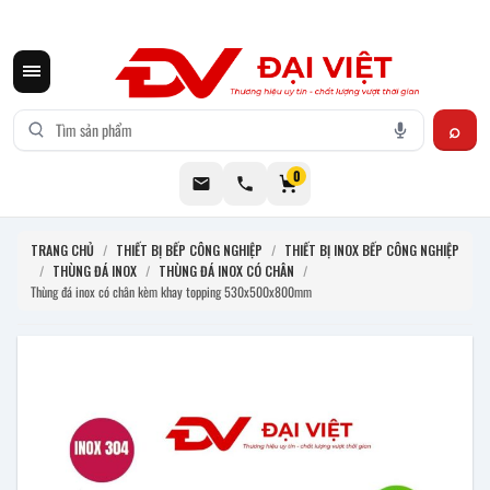
CƠ KHÍ ĐẠI VIỆT CUNG CẤP THIẾT BỊ BẾP CÔNG NGHIỆP INOX
0
TRANG CHỦ
/
THIẾT BỊ BẾP CÔNG NGHIỆP
/
THIẾT BỊ INOX BẾP CÔNG NGHIỆP
/
THÙNG ĐÁ INOX
/
THÙNG ĐÁ INOX CÓ CHÂN
/
Thùng đá inox có chân kèm khay topping 530x500x800mm