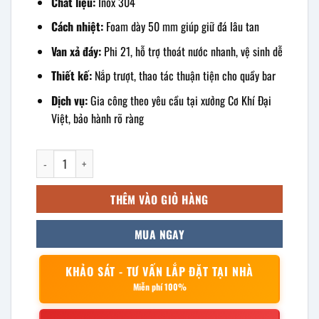
Chất liệu:
Inox 304
Cách nhiệt:
Foam dày 50 mm giúp giữ đá lâu tan
Van xả đáy:
Phi 21, hỗ trợ thoát nước nhanh, vệ sinh dễ
Thiết kế:
Nắp trượt, thao tác thuận tiện cho quầy bar
Dịch vụ:
Gia công theo yêu cầu tại xưởng Cơ Khí Đại
Việt, bảo hành rõ ràng
Thùng Đá Inox Quầy Bar 1400x700x850mm số lượng
THÊM VÀO GIỎ HÀNG
MUA NGAY
KHẢO SÁT - TƯ VẤN LẮP ĐẶT TẠI NHÀ
Miễn phí 100%