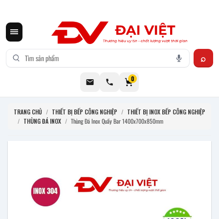
CƠ KHÍ ĐẠI VIỆT CUNG CẤP THIẾT BỊ BẾP CÔNG NGHIỆP INOX
0
TRANG CHỦ
/
THIẾT BỊ BẾP CÔNG NGHIỆP
/
THIẾT BỊ INOX BẾP CÔNG NGHIỆP
/
THÙNG ĐÁ INOX
/
Thùng Đá Inox Quầy Bar 1400x700x850mm