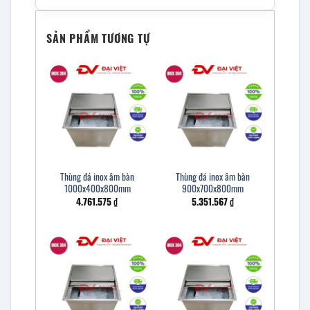
SẢN PHẨM TƯƠNG TỰ
Thùng đá inox âm bàn
Thùng đá inox âm bàn
1000x400x800mm
900x700x800mm
4.761.575
₫
5.351.567
₫