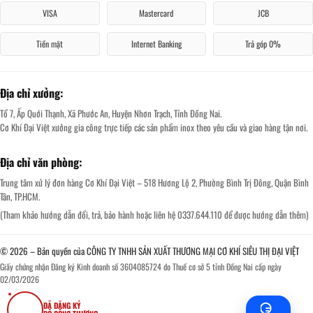
VISA
Mastercard
JCB
Tiền mặt
Internet Banking
Trả góp 0%
Địa chỉ xưởng:
Tổ 7, Ấp Quới Thạnh, Xã Phước An, Huyện Nhơn Trạch, Tỉnh Đồng Nai.
Cơ Khí Đại Việt xưởng gia công trực tiếp các sản phẩm inox theo yêu cầu và giao hàng tận nơi.
Địa chỉ văn phòng:
Trung tâm xử lý đơn hàng Cơ Khí Đại Việt – 518 Hương Lộ 2, Phường Bình Trị Đông, Quận Bình
Tân, TP.HCM.
(Tham khảo hướng dẫn đổi, trả, bảo hành hoặc liên hệ 0337.644.110 để được hướng dẫn thêm)
© 2026 – Bản quyền của CÔNG TY TNHH SẢN XUẤT THƯƠNG MẠI CƠ KHÍ SIÊU THỊ ĐẠI VIỆT
Giấy chứng nhận Đăng ký Kinh doanh số 3604085724 do Thuế cơ sở 5 tỉnh Đồng Nai cấp ngày
02/03/2026
ĐÃ ĐĂNG KÝ