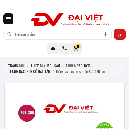
CƠ KHÍ ĐẠI VIỆT CUNG CẤP THIẾT BỊ BẾP CÔNG NGHIỆP INOX
0
TRANG CHỦ
/
THIẾT BỊ KHÁCH SẠN
/
THÙNG RÁC INOX
/
THÙNG RÁC INOX CÓ GẠT TÀN
/
Thùng rác inox có gạt tàn 270x680mm