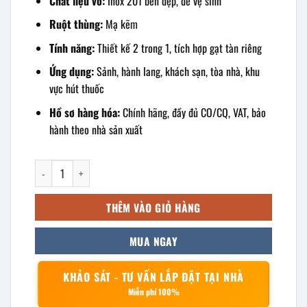
Chất liệu vỏ:
Inox 201 bền đẹp, dễ vệ sinh
Ruột thùng:
Mạ kẽm
Tính năng:
Thiết kế 2 trong 1, tích hợp gạt tàn riêng
Ứng dụng:
Sảnh, hành lang, khách sạn, tòa nhà, khu
vực hút thuốc
Hồ sơ hàng hóa:
Chính hãng, đầy đủ CO/CQ, VAT, bảo
hành theo nhà sản xuất
Thùng rác inox có gạt tàn 270x680mm số lượng
THÊM VÀO GIỎ HÀNG
MUA NGAY
KHẢO SÁT - TƯ VẤN LẮP ĐẶT TẠI NHÀ
Miễn phí 100%