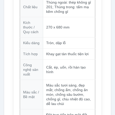
Thùng ngoài: thép không gỉ
Chất liệu
201; Thùng trong: tấm mạ
kẽm chống gỉ
Kích
thước /
270 x 680 mm
Quy cách
Kiểu dáng
Tròn, dập lỗ
Tích hợp
Khay gạt tàn thuốc tiện lợi
Công
Cắt, ép, uốn, rồi hàn tạo
nghệ sản
hình
xuất
Màu sắc tươi sáng, đẹp
mắt; chống ẩm, chống ăn
Màu sắc /
mòn, chống sâu bướm,
Bề mặt
chống gỉ, chịu nhiệt độ cao,
dễ lau chùi
Đặt trực tiếp trên mặt đất