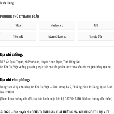
Tuyển Dụng
PHƯƠNG THỨC THANH TOÁN
VISA
Mastercard
JCB
Tiền mặt
Internet Banking
Trả góp 0%
Địa chỉ xưởng:
Tổ 7, Ấp Quới Thạnh, Xã Phước An, Huyện Nhơn Trạch, Tỉnh Đồng Nai.
Cơ Khí Đại Việt xưởng gia công trực tiếp các sản phẩm inox theo yêu cầu và giao hàng tận nơi.
Địa chỉ văn phòng:
Trung tâm xử lý đơn hàng Cơ Khí Đại Việt – 518 Hương Lộ 2, Phường Bình Trị Đông, Quận Bình
Tân, TP.HCM.
(Tham khảo hướng dẫn đổi, trả, bảo hành hoặc liên hệ 0337.644.110 để được hướng dẫn thêm)
© 2026 – Bản quyền của CÔNG TY TNHH SẢN XUẤT THƯƠNG MẠI CƠ KHÍ SIÊU THỊ ĐẠI VIỆT