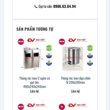
📞 Gọi tư vấn:
0906.63.84.94
SẢN PHẨM TƯƠNG TỰ
Thùng rác inox 2 ngăn có
Thùng rác inox đạp chân
gạt tàn
5l 200x280mm
490x240x240mm
Liên hệ
Liên hệ