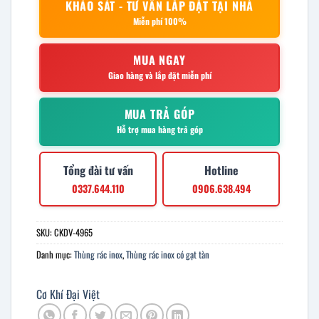
KHẢO SÁT - TƯ VẤN LẮP ĐẶT TẠI NHÀ
Miễn phí 100%
MUA NGAY
Giao hàng và lắp đặt miễn phí
MUA TRẢ GÓP
Hỗ trợ mua hàng trả góp
Tổng đài tư vấn
Hotline
0337.644.110
0906.638.494
SKU:
CKDV-4965
Danh mục:
Thùng rác inox
,
Thùng rác inox có gạt tàn
Cơ Khí Đại Việt