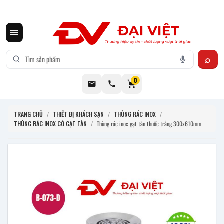
CƠ KHÍ ĐẠI VIỆT CUNG CẤP THIẾT BỊ BẾP CÔNG NGHIỆP INOX
0
TRANG CHỦ
/
THIẾT BỊ KHÁCH SẠN
/
THÙNG RÁC INOX
/
THÙNG RÁC INOX CÓ GẠT TÀN
/
Thùng rác inox gạt tàn thuốc trắng 300x610mm