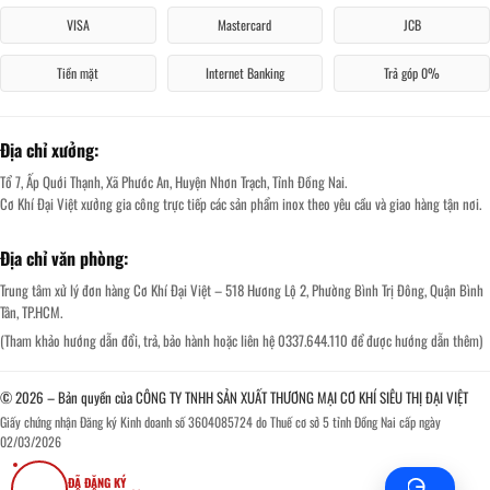
VISA
Mastercard
JCB
Tiền mặt
Internet Banking
Trả góp 0%
Địa chỉ xưởng:
Tổ 7, Ấp Quới Thạnh, Xã Phước An, Huyện Nhơn Trạch, Tỉnh Đồng Nai.
Cơ Khí Đại Việt xưởng gia công trực tiếp các sản phẩm inox theo yêu cầu và giao hàng tận nơi.
Địa chỉ văn phòng:
Trung tâm xử lý đơn hàng Cơ Khí Đại Việt – 518 Hương Lộ 2, Phường Bình Trị Đông, Quận Bình
Tân, TP.HCM.
(Tham khảo hướng dẫn đổi, trả, bảo hành hoặc liên hệ 0337.644.110 để được hướng dẫn thêm)
© 2026 – Bản quyền của CÔNG TY TNHH SẢN XUẤT THƯƠNG MẠI CƠ KHÍ SIÊU THỊ ĐẠI VIỆT
Giấy chứng nhận Đăng ký Kinh doanh số 3604085724 do Thuế cơ sở 5 tỉnh Đồng Nai cấp ngày
02/03/2026
ĐÃ ĐĂNG KÝ