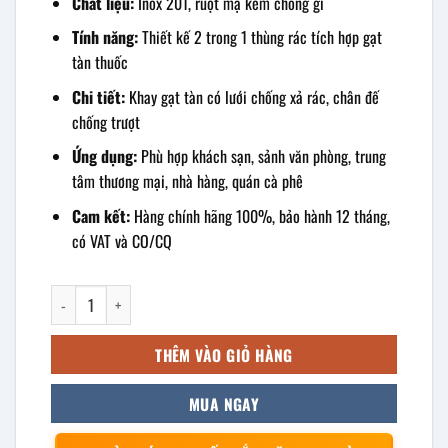
Chất liệu:
Inox 201, ruột mạ kẽm chống gỉ
Tính năng:
Thiết kế 2 trong 1 thùng rác tích hợp gạt
tàn thuốc
Chi tiết:
Khay gạt tàn có lưới chống xả rác, chân đế
chống trượt
Ứng dụng:
Phù hợp khách sạn, sảnh văn phòng, trung
tâm thương mại, nhà hàng, quán cà phê
Cam kết:
Hàng chính hãng 100%, bảo hành 12 tháng,
có VAT và CO/CQ
Thùng rác inox gạt tàn thuốc trắng 300x610mm số lượng
THÊM VÀO GIỎ HÀNG
MUA NGAY