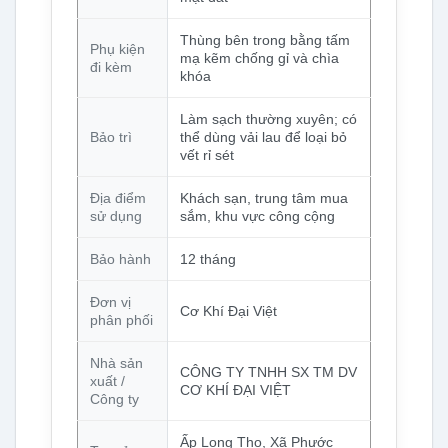
Thùng bên trong bằng tấm
Phụ kiện
mạ kẽm chống gỉ và chìa
đi kèm
khóa
Làm sạch thường xuyên; có
Bảo trì
thể dùng vải lau để loại bỏ
vết rỉ sét
Địa điểm
Khách sạn, trung tâm mua
sử dụng
sắm, khu vực công cộng
Bảo hành
12 tháng
Đơn vị
Cơ Khí Đại Việt
phân phối
Nhà sản
CÔNG TY TNHH SX TM DV
xuất /
CƠ KHÍ ĐẠI VIỆT
Công ty
Ấp Long Thọ, Xã Phước