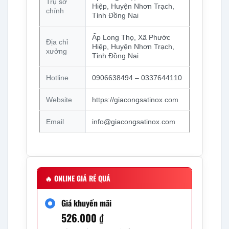
Trụ sở
Hiệp, Huyện Nhơn Trạch,
chính
Tỉnh Đồng Nai
Ấp Long Thọ, Xã Phước
Địa chỉ
Hiệp, Huyện Nhơn Trạch,
xưởng
Tỉnh Đồng Nai
Hotline
0906638494 – 0337644110
Website
https://giacongsatinox.com
Email
info@giacongsatinox.com
🔥
ONLINE GIÁ RẺ QUÁ
Giá khuyến mãi
526.000
₫