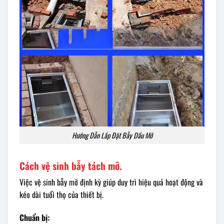
Hướng Dẫn Lắp Đặt Bẫy Dầu Mỡ
Cách vệ sinh bẫy tách mỡ.
Việc vệ sinh bẫy mỡ định kỳ giúp duy trì hiệu quả hoạt động và
kéo dài tuổi thọ của thiết bị.
Chuẩn bị: