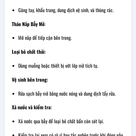
Găng tay, khẩu trang, dung dịch vệ sinh, và thùng rác.
Tháo Nắp Bẫy Mỡ
:
Mở nắp để tiếp cận bên trong.
Loại bỏ chất thải:
Dùng muỗng hoặc thiết bị vớt lớp mỡ tích tụ.
Vệ sinh bên trong:
Rửa sạch bẫy mỡ bằng nước nóng và dung dịch tẩy rửa.
Xả nước và kiểm tra:
Xả nước qua bẫy để loại bỏ chất bẩn còn sót lại.
Kiểm tra lại xem có rò rỉ hay tắc nghẽn trước khi đóng nắp