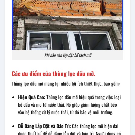
Khi nào nên lắp đặt bể tách mỡ
Các ưu điểm của thùng lọc dầu mỡ.
Thùng lọc dầu mỡ mang lại nhiều lợi ích thiết thực, bao gồm:
Hiệu Quả Cao:
Thùng lọc dầu mỡ hiệu quả trong việc loại
bỏ dầu và mỡ từ nước thải. Nó giúp giảm lượng chất béo
vào hệ thống xử lý nước thải, từ đó bảo vệ môi trường.
Dễ Dàng Lắp Đặt và Bảo Trì:
Các thùng lọc mỡ hiện đại
được thiết kế để dễ dàng lắp đặt và bảo trì. Người dùng có