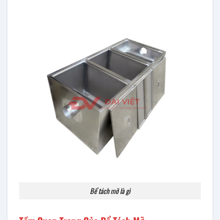
Bể tách mỡ là gì