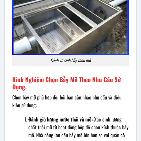
Cách vệ sinh bẫy tách mỡ
Kinh Nghiệm Chọn Bẫy Mỡ Theo Nhu Cầu Sử
Dụng.
Chọn bẫy mỡ phù hợp đòi hỏi bạn cân nhắc nhu cầu và điều
kiện sử dụng:
Đánh giá lượng nước thải và mỡ:
Xác định lượng
chất thải mỡ từ hoạt động bếp để chọn kích thước bẫy
mỡ. Nhà hàng lớn cần bẫy mỡ lớn hơn so với quán cà