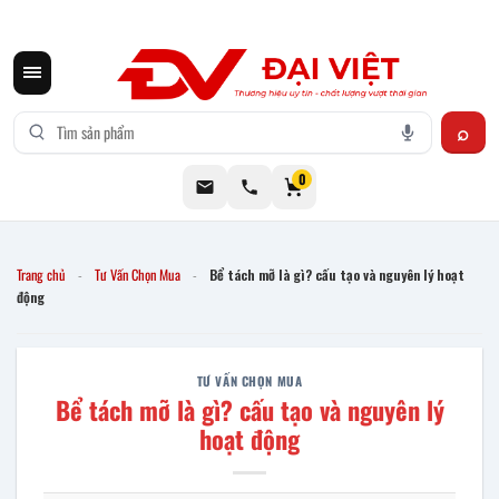
CƠ KHÍ ĐẠI VIỆT CUNG CẤP THIẾT BỊ BẾP CÔNG NGHIỆP INOX
0
Trang chủ
Tư Vấn Chọn Mua
Bể tách mỡ là gì? cấu tạo và nguyên lý hoạt
-
-
động
TƯ VẤN CHỌN MUA
Bể tách mỡ là gì? cấu tạo và nguyên lý
hoạt động