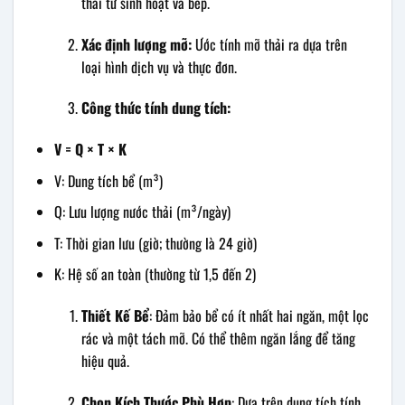
thải từ sinh hoạt và bếp.
Xác định lượng mỡ:
Ước tính mỡ thải ra dựa trên
loại hình dịch vụ và thực đơn.
Công thức tính dung tích:
V = Q × T × K
V: Dung tích bể (m³)
Q: Lưu lượng nước thải (m³/ngày)
T: Thời gian lưu (giờ; thường là 24 giờ)
K: Hệ số an toàn (thường từ 1,5 đến 2)
Thiết Kế Bể
: Đảm bảo bể có ít nhất hai ngăn, một lọc
rác và một tách mỡ. Có thể thêm ngăn lắng để tăng
hiệu quả.
Chọn Kích Thước Phù Hợp
: Dựa trên dung tích tính