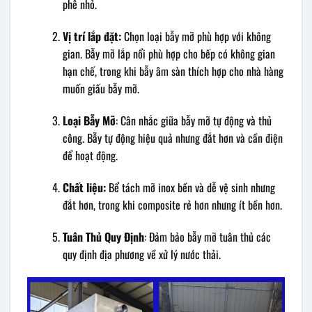
phê nhỏ.
Vị trí lắp đặt:
Chọn loại bẫy mỡ phù hợp với không
gian. Bẫy mỡ lắp nổi phù hợp cho bếp có không gian
hạn chế, trong khi bẫy âm sàn thích hợp cho nhà hàng
muốn giấu bẫy mỡ.
Loại Bẫy Mỡ
: Cân nhắc giữa bẫy mỡ tự động và thủ
công. Bẫy tự động hiệu quả nhưng đắt hơn và cần điện
để hoạt động.
Chất liệu:
Bể tách mỡ inox bền và dễ vệ sinh nhưng
đắt hơn, trong khi composite rẻ hơn nhưng ít bền hơn.
Tuân Thủ Quy Định
: Đảm bảo bẫy mỡ tuân thủ các
quy định địa phương về xử lý nước thải.