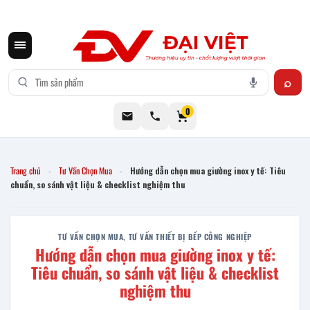
CƠ KHÍ ĐẠI VIỆT CUNG CẤP THIẾT BỊ BẾP CÔNG NGHIỆP INOX
0
Trang chủ
Tư Vấn Chọn Mua
Hướng dẫn chọn mua giường inox y tế: Tiêu
-
-
chuẩn, so sánh vật liệu & checklist nghiệm thu
TƯ VẤN CHỌN MUA
,
TƯ VẤN THIẾT BỊ BẾP CÔNG NGHIỆP
Hướng dẫn chọn mua giường inox y tế:
Tiêu chuẩn, so sánh vật liệu & checklist
nghiệm thu