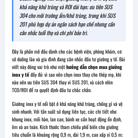
khả năng khử trùng và ROI dài hạn; ưu tiên SUS
304 cho môi trường ẩm/khử trùng, trong khi SUS
201 phù hợp dự án ngân sách hạn chế nhưng cần
cân nhắc tuổi thọ và chi phí bảo trì.
Đây là phần mở đầu dành cho các bệnh viện, phòng khám, cơ
sở dưỡng lão và gia đình đang cân nhắc đầu tư giường y tế. Bài
viết này đóng vai trò như một
hướng dẫn chọn mua giường
inox y tế
đầy đủ: vì sao nên chọn inox thay cho thép mạ, khi
nào nên ưu tiên SUS 304 thay vì SUS 201, và cách nhìn
TCO/ROI để ra quyết định đầu tư chắc chắn.
Giường inox y tế nổi bật ở khả năng khử trùng, chống gỉ và vệ
sinh nhanh. Với tần suất sử dụng liên tục, các chi tiết như
khung inox, mối hàn, lan can, bánh xe cần hoạt động ổn định,
êm và an toàn. Kích thước tham chiếu phổ biến cho giường
tiêu chuẩn là khoảng rộng 0,9 m, dài 1,9 m, cao xấp xỉ 0,5 m;