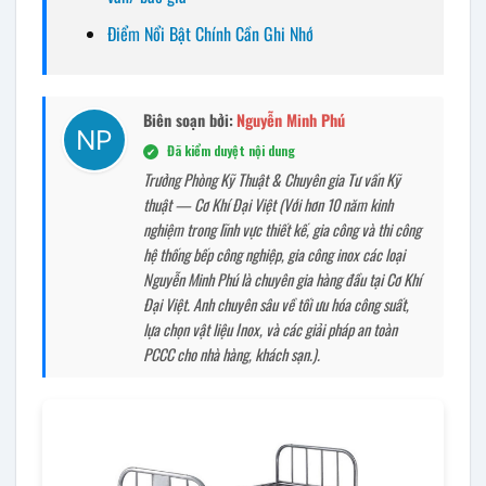
Điểm Nổi Bật Chính Cần Ghi Nhớ
Biên soạn bởi:
Nguyễn Minh Phú
Đã kiểm duyệt nội dung
✔
Trưởng Phòng Kỹ Thuật & Chuyên gia Tư vấn Kỹ
thuật — Cơ Khí Đại Việt (Với hơn 10 năm kinh
nghiệm trong lĩnh vực thiết kế, gia công và thi công
hệ thống bếp công nghiệp, gia công inox các loại
Nguyễn Minh Phú là chuyên gia hàng đầu tại Cơ Khí
Đại Việt. Anh chuyên sâu về tối ưu hóa công suất,
lựa chọn vật liệu Inox, và các giải pháp an toàn
PCCC cho nhà hàng, khách sạn.).