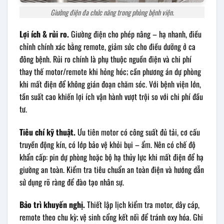
Giường điện đa chức năng trong phòng bệnh viện.
Lợi ích & rủi ro.
Giường điện cho phép nâng – hạ nhanh, điều
chỉnh chính xác bằng remote, giảm sức cho điều dưỡng ở ca
đông bệnh. Rủi ro chính là phụ thuộc nguồn điện và chi phí
thay thế motor/remote khi hỏng hóc; cần phương án dự phòng
khi mất điện để không gián đoạn chăm sóc. Với bệnh viện lớn,
tần suất cao khiến lợi ích vận hành vượt trội so với chi phí đầu
tư.
Tiêu chí kỹ thuật.
Ưu tiên motor có công suất đủ tải, cơ cấu
truyền động kín, có lớp bảo vệ khỏi bụi – ẩm. Nên có chế độ
khẩn cấp: pin dự phòng hoặc bộ hạ thủy lực khi mất điện để hạ
giường an toàn. Kiểm tra tiêu chuẩn an toàn điện và hướng dẫn
sử dụng rõ ràng để đào tạo nhân sự.
Bảo trì khuyến nghị.
Thiết lập lịch kiểm tra motor, dây cáp,
remote theo chu kỳ; vệ sinh cổng kết nối để tránh oxy hóa. Ghi