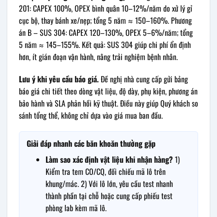
201: CAPEX 100%, OPEX bình quân 10–12%/năm do xử lý gỉ
cục bộ, thay bánh xe/nẹp; tổng 5 năm ≈ 150–160%. Phương
án B – SUS 304: CAPEX 120–130%, OPEX 5–6%/năm; tổng
5 năm ≈ 145–155%. Kết quả: SUS 304 giúp chi phí ổn định
hơn, ít gián đoạn vận hành, nâng trải nghiệm bệnh nhân.
Lưu ý khi yêu cầu báo giá.
Đề nghị nhà cung cấp gửi bảng
báo giá chi tiết theo dòng vật liệu, độ dày, phụ kiện, phương án
bảo hành và SLA phản hồi kỹ thuật. Điều này giúp Quý khách so
sánh tổng thể, không chỉ dựa vào giá mua ban đầu.
Giải đáp nhanh các băn khoăn thường gặp
Làm sao xác định vật liệu khi nhận hàng?
1)
Kiểm tra tem CO/CQ, đối chiếu mã lô trên
khung/mác. 2) Với lô lớn, yêu cầu test nhanh
thành phần tại chỗ hoặc cung cấp phiếu test
phòng lab kèm mã lô.