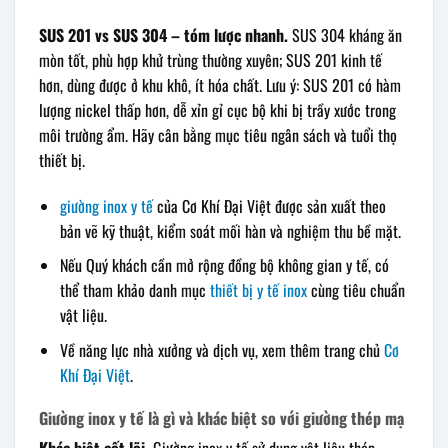
SUS 201 vs SUS 304 – tóm lược nhanh.
SUS 304 kháng ăn
mòn tốt, phù hợp khử trùng thường xuyên; SUS 201 kinh tế
hơn, dùng được ở khu khô, ít hóa chất. Lưu ý: SUS 201 có hàm
lượng nickel thấp hơn, dễ xỉn gỉ cục bộ khi bị trầy xước trong
môi trường ẩm. Hãy cân bằng mục tiêu ngân sách và tuổi thọ
thiết bị.
giường inox y tế
của Cơ Khí Đại Việt được sản xuất theo
bản vẽ kỹ thuật, kiểm soát mối hàn và nghiệm thu bề mặt.
Nếu Quý khách cần mở rộng đồng bộ không gian y tế, có
thể tham khảo danh mục
thiết bị y tế inox
cùng tiêu chuẩn
vật liệu.
Về năng lực nhà xưởng và dịch vụ, xem thêm trang chủ
Cơ
Khí Đại Việt
.
Giường inox y tế là gì và khác biệt so với giường thép mạ
Khác biệt cốt lõi.
Giường inox y tế sử dụng vật liệu thép