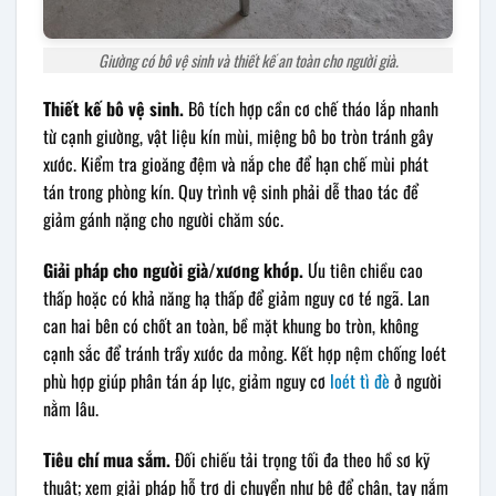
Giường có bô vệ sinh và thiết kế an toàn cho người già.
Thiết kế bô vệ sinh.
Bô tích hợp cần cơ chế tháo lắp nhanh
từ cạnh giường, vật liệu kín mùi, miệng bô bo tròn tránh gây
xước. Kiểm tra gioăng đệm và nắp che để hạn chế mùi phát
tán trong phòng kín. Quy trình vệ sinh phải dễ thao tác để
giảm gánh nặng cho người chăm sóc.
Giải pháp cho người già/xương khớp.
Ưu tiên chiều cao
thấp hoặc có khả năng hạ thấp để giảm nguy cơ té ngã. Lan
can hai bên có chốt an toàn, bề mặt khung bo tròn, không
cạnh sắc để tránh trầy xước da mỏng. Kết hợp nệm chống loét
phù hợp giúp phân tán áp lực, giảm nguy cơ
loét tì đè
ở người
nằm lâu.
Tiêu chí mua sắm.
Đối chiếu tải trọng tối đa theo hồ sơ kỹ
thuật; xem giải pháp hỗ trợ di chuyển như bệ để chân, tay nắm