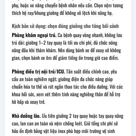
phụ, hoặc xe nâng chuyển bệnh nhân nếu cần. Chọn nệm tương
thích hệ ray/khung giường để không xô lệch khi nâng hạ.
Kịch bản sử dụng: chọn đúng giường cho từng bối cảnh
Phòng khám ngoại trú.
Ca bệnh quay vòng nhanh, không lưu
trú dài; giường 1–2 tay quay là tối ưu chi phí, đủ chức năng
nâng đầu khi thăm khám. Nên dùng bánh xe để xoay xở không
gian, chọn bánh xe êm để giảm tiếng ồn trong giờ cao điểm.
Phòng điều trị nội trú/ICU.
Tần suất điều chỉnh cao, yêu
cầu an toàn nghiêm ngặt; giường điện đa chức năng giúp
chuẩn hóa tư thế và rút ngắn thao tác cho điều dưỡng. Với các
khoa hồi sức, xem xét thêm tính năng nghiêng thân để hỗ trợ
hô hấp và xoay trở.
Nhà dưỡng lão.
Ưu tiên giường 2 tay quay hoặc tay quay nâng
cao, lan can an toàn và nệm chống loét. Giữ tổng chi phí sở
hữu ổn định bằng vật liệu inox phù hợp môi trường vệ sinh