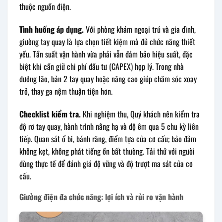
thuộc nguồn điện.
Tình huống áp dụng.
Với phòng khám ngoại trú và gia đình,
giường tay quay là lựa chọn tiết kiệm mà đủ chức năng thiết
yếu. Tần suất vận hành vừa phải vẫn đảm bảo hiệu suất, đặc
biệt khi cần giữ chi phí đầu tư (CAPEX) hợp lý. Trong nhà
dưỡng lão, bản 2 tay quay hoặc nâng cao giúp chăm sóc xoay
trở, thay ga nệm thuận tiện hơn.
Checklist kiểm tra.
Khi nghiệm thu, Quý khách nên kiểm tra
độ rơ tay quay, hành trình nâng hạ và độ êm qua 5 chu kỳ liên
tiếp. Quan sát ổ bi, bánh răng, điểm tựa của cơ cấu; bảo đảm
không kẹt, không phát tiếng ồn bất thường. Tải thử với người
dùng thực tế để đánh giá độ vững và độ trượt ma sát của cơ
cấu.
Giường điện đa chức năng: lợi ích và rủi ro vận hành