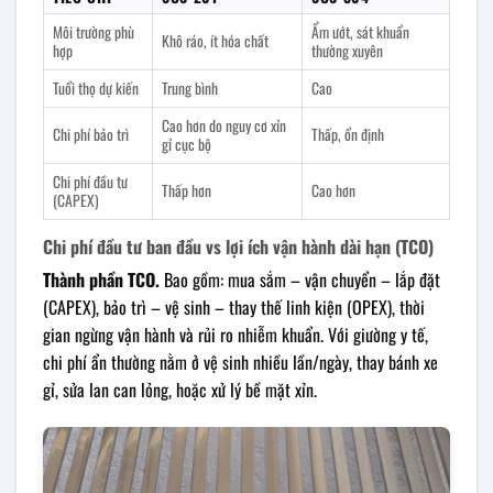
Môi trường phù
Ẩm ướt, sát khuẩn
Khô ráo, ít hóa chất
hợp
thường xuyên
Tuổi thọ dự kiến
Trung bình
Cao
Cao hơn do nguy cơ xỉn
Chi phí bảo trì
Thấp, ổn định
gỉ cục bộ
Chi phí đầu tư
Thấp hơn
Cao hơn
(CAPEX)
Chi phí đầu tư ban đầu vs lợi ích vận hành dài hạn (TCO)
Thành phần TCO.
Bao gồm: mua sắm – vận chuyển – lắp đặt
(CAPEX), bảo trì – vệ sinh – thay thế linh kiện (OPEX), thời
gian ngừng vận hành và rủi ro nhiễm khuẩn. Với giường y tế,
chi phí ẩn thường nằm ở vệ sinh nhiều lần/ngày, thay bánh xe
gỉ, sửa lan can lỏng, hoặc xử lý bề mặt xỉn.