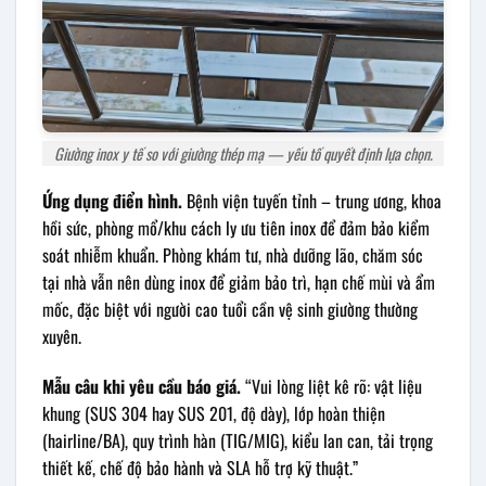
Giường inox y tế so với giường thép mạ — yếu tố quyết định lựa chọn.
Ứng dụng điển hình.
Bệnh viện tuyến tỉnh – trung ương, khoa
hồi sức, phòng mổ/khu cách ly ưu tiên inox để đảm bảo kiểm
soát nhiễm khuẩn. Phòng khám tư, nhà dưỡng lão, chăm sóc
tại nhà vẫn nên dùng inox để giảm bảo trì, hạn chế mùi và ẩm
mốc, đặc biệt với người cao tuổi cần vệ sinh giường thường
xuyên.
Mẫu câu khi yêu cầu báo giá.
“Vui lòng liệt kê rõ: vật liệu
khung (SUS 304 hay SUS 201, độ dày), lớp hoàn thiện
(hairline/BA), quy trình hàn (TIG/MIG), kiểu lan can, tải trọng
thiết kế, chế độ bảo hành và SLA hỗ trợ kỹ thuật.”