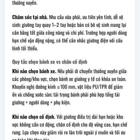
thường xuyên.
Chăm sóc tại nhà.
Nhu cầu vừa phải, ưu tiên yên tĩnh, dễ vệ
sinh; giường tay quay 1–2 tay hoặc bản có bô vệ sinh mang lại
cân bằng tốt giữa công năng và chi phí. Trường hợp người dùng
hạn chế vận động nặng, có thể cân nhắc giường điện với cấu
hình tối thiểu.
Quy tắc chọn bánh xe vs chân cố định
Khi nào chọn bánh xe.
Nếu phải di chuyển thường xuyên giữa
các phòng/khu vực, chọn bánh xe giường y tế có khóa an toàn.
Khuyến nghị đường kính ≥100 mm, vật liệu PU/TPR để giảm
ồn và chống xước sàn; tải trọng bánh phải phù hợp tổng tải
giường + người dùng + phụ kiện.
Khi nào chọn cố định.
Với giường điều trị dài hạn hoặc khu
vực không cần cơ động, chân cố định cho độ vững cao, hạn chế
rung. Lựa chọn này giảm rủi ro lăn trôi ngoài ý muốn và tối ưu
an toàn khi thao tác.