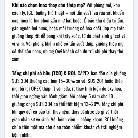
Khi nào chọn inox thay cho thép mạ?
Với phòng mổ, khu
cách ly, ICU, buồng thủ thuật – nơi tần suất lau rửa sát khuẩn
cao, inox là lựa chọn gần như bắt buộc. Ở các khu điều trị ẩm,
gần nguồn hơi nước, hoặc môi trường có hóa chất, lớp mạ trên
giường thép rất dễ bong khi trầy xước, từ đó phát sinh gỉ sét và
vi sinh. Với phòng khám nhỏ có tần suất thấp, giường thép mạ
có thể cân nhắc, nhưng Quý khách cần dự trù chi phí thay thế
sớm.
Tổng chi phí sở hữu (TCO) & ROI.
CAPEX ban đầu của giường
SUS 304 thường cao hơn 15–30% so với SUS 201 hoặc thép
mạ; bù lại OPEX thấp: ít sơn sửa, ít thay linh kiện do oxy hóa,
thời gian ngừng vận hành giảm. Mô phỏng 5 năm cho 10
giường: chọn SUS 304 có thể tiết kiệm 12–20% tổng chi phí
khi quy đổi cả bảo trì, thay nệm, thay bánh xe do gỉ và thời
gian nhân sự vệ sinh. Với bệnh viện – phòng khám, ROI không
chỉ ở tiền mặt mà còn ở an toàn nhiễm khuẩn và trải nghiệm
bệnh nhân.