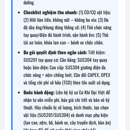
dưỡng.
Checklist nghiệm thu nhanh:
(1) CO/CQ vật liệu;
(2) Mối hàn liền, không nứt – không ba via; (3) Đo
độ dày ống/khung đúng thông số; (4) Thử chức năng
tay quay/điện đủ hành trình, vận hành êm; (5) Thử
tải an toàn, khóa lan can – bánh xe chắc chắn.
Ba gói quyết định theo ngân sách:
Tiết kiệm:
SUS201 tay quay cơ; Cân bằng: SUS304 tay quay
hoặc bán-điện; Cao cấp: SUS304 giường điện đa
chức năng + nệm chống loét. Cân đối CAPEX, OPEX
và tổng chi phí sở hữu (TCO) theo tần suất sử dụng.
Bước hành động:
Liên hệ kỹ sư Cơ Khí Đại Việt để
nhận tư vấn miễn phí, báo giá chi tiết và bản vẽ kỹ
thuật. Hãy chuẩn bị số lượng, kích thước, lựa chọn
vật liệu (SUS201/SUS304) và danh mục phụ kiện
(lan can, nệm, bô, bánh xe, cây truyền dịch, bàn ăn)