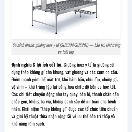
So sánh nhanh: giường inox y tế (SUS304/SUS201) — bảo trì, khử trùng
và tuổi thọ.
Định nghĩa & lợi ích cốt lõi.
Giường inox y tế là giường sử
dụng thép không gỉ cho khung, vạt giường và các cụm cơ cấu.
Điểm mạnh gồm: bề mặt trơ, khó bám bẩn; chịu ẩm, chống gỉ;
vệ sinh – khử trùng lặp lại bằng hóa chất; độ bền cơ học tốt.
Các chi tiết chuyển động như tay quay, bản lề, thanh chắn cần
chắc gọn, không ba via, không cạnh sắc để an toàn cho bệnh
nhân. Khái niệm “thép không gỉ” được các tổ chức tiêu chuẩn
và giới kỹ thuật thừa nhận rộng rãi về ưu thế bảo trì thấp và
khả năng làm sạch.