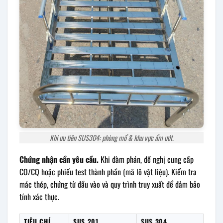
Khi ưu tiên SUS304: phòng mổ & khu vực ẩm ướt.
Chứng nhận cần yêu cầu.
Khi đàm phán, đề nghị cung cấp
CO/CQ hoặc phiếu test thành phần (mã lô vật liệu). Kiểm tra
mác thép, chứng từ đầu vào và quy trình truy xuất để đảm bảo
tính xác thực.
TIÊU CHÍ
SUS 201
SUS 304