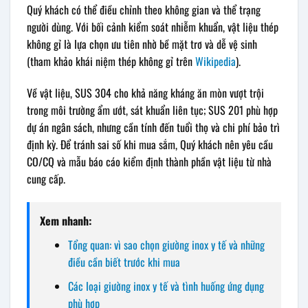
Quý khách có thể điều chỉnh theo không gian và thể trạng
người dùng. Với bối cảnh kiểm soát nhiễm khuẩn, vật liệu thép
không gỉ là lựa chọn ưu tiên nhờ bề mặt trơ và dễ vệ sinh
(tham khảo khái niệm thép không gỉ trên
Wikipedia
).
Về vật liệu, SUS 304 cho khả năng kháng ăn mòn vượt trội
trong môi trường ẩm ướt, sát khuẩn liên tục; SUS 201 phù hợp
dự án ngân sách, nhưng cần tính đến tuổi thọ và chi phí bảo trì
định kỳ. Để tránh sai số khi mua sắm, Quý khách nên yêu cầu
CO/CQ và mẫu báo cáo kiểm định thành phần vật liệu từ nhà
cung cấp.
Xem nhanh:
Tổng quan: vì sao chọn giường inox y tế và những
điều cần biết trước khi mua
Các loại giường inox y tế và tình huống ứng dụng
phù hợp