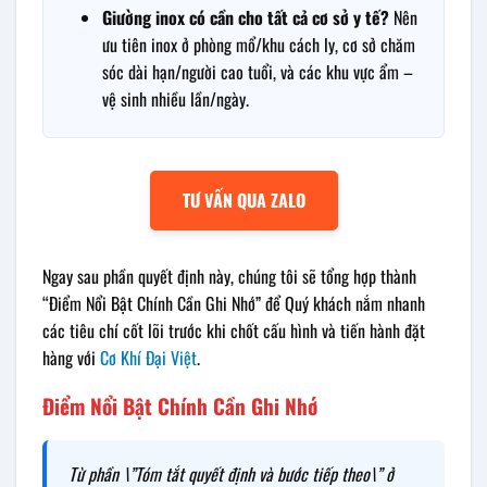
Giường inox có cần cho tất cả cơ sở y tế?
Nên
ưu tiên inox ở phòng mổ/khu cách ly, cơ sở chăm
sóc dài hạn/người cao tuổi, và các khu vực ẩm –
vệ sinh nhiều lần/ngày.
TƯ VẤN QUA ZALO
Ngay sau phần quyết định này, chúng tôi sẽ tổng hợp thành
“Điểm Nổi Bật Chính Cần Ghi Nhớ” để Quý khách nắm nhanh
các tiêu chí cốt lõi trước khi chốt cấu hình và tiến hành đặt
hàng với
Cơ Khí Đại Việt
.
Điểm Nổi Bật Chính Cần Ghi Nhớ
Từ phần \”Tóm tắt quyết định và bước tiếp theo\” ở