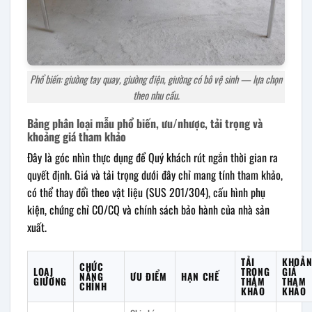
Phổ biến: giường tay quay, giường điện, giường có bô vệ sinh — lựa chọn
theo nhu cầu.
Bảng phân loại mẫu phổ biến, ưu/nhược, tải trọng và
khoảng giá tham khảo
Đây là góc nhìn thực dụng để Quý khách rút ngắn thời gian ra
quyết định. Giá và tải trọng dưới đây chỉ mang tính tham khảo,
có thể thay đổi theo vật liệu (SUS 201/304), cấu hình phụ
kiện, chứng chỉ CO/CQ và chính sách bảo hành của nhà sản
xuất.
TẢI
KHOẢ
CHỨC
LOẠI
TRỌNG
GIÁ
NĂNG
ƯU ĐIỂM
HẠN CHẾ
GIƯỜNG
THAM
THAM
CHÍNH
KHẢO
KHẢO