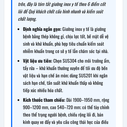
trên, đây là tóm tắt giường inox y tế theo 6 điểm cốt
lõi để Quý khách chốt cấu hình nhanh và kiểm soát
chất lượng.
Định nghĩa ngắn gọn:
Giường inox y tế là giường
bệnh bằng thép không gỉ, chịu lực tốt, bề mặt dễ vệ
sinh và khử khuẩn, phù hợp tiêu chuẩn kiểm soát
nhiễm khuẩn trong cơ sở y tế lẫn chăm sóc tại nhà.
Vật liệu ưu tiên:
Chọn SUS304 cho môi trường ẩm,
tẩy rửa – khử khuẩn thường xuyên để tối ưu độ bền
vật liệu và hạn chế ăn mòn; dùng SUS201 khi ngân
sách hạn chế, tần suất khử khuẩn thấp và không
tiếp xúc nhiều hóa chất.
Kích thước tham chiếu:
Dài 1900–1950 mm, rộng
900–1200 mm, cao 540–720 mm; có thể tùy chỉnh
theo thể trạng người bệnh, chiều rộng lối đi, bán
kính quay xe đẩy và yêu cầu công thái học của điều