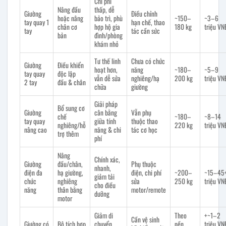
Chi phí
Nâng đầu
thấp, dễ
Giường
Điều chỉnh
hoặc nâng
bảo trì, phù
~150–
~3–6
tay quay 1
hạn chế, thao
chân cơ
hợp hộ gia
180 kg
triệu VN
tay
tác cần sức
bản
đình/phòng
khám nhỏ
Tư thế linh
Chưa có chức
Giường
Điều khiển
hoạt hơn,
năng
~180–
~5–9
tay quay
độc lập
vẫn dễ sửa
nghiêng/hạ
200 kg
triệu VN
2 tay
đầu & chân
chữa
giường
Giải pháp
Bổ sung cơ
Giường
cân bằng
Vẫn phụ
chế
~180–
~8–14
tay quay
giữa tính
thuộc thao
nghiêng/hỗ
220 kg
triệu VN
nâng cao
năng & chi
tác cơ học
trợ thêm
phí
Nâng
Chính xác,
Giường
đầu/chân,
Phụ thuộc
nhanh,
điện đa
hạ giường,
điện, chi phí
~200–
~15–45
giảm tải
chức
nghiêng
sửa
250 kg
triệu VN
cho điều
năng
thân bằng
motor/remote
dưỡng
motor
Giảm di
Theo
+~1–2
Cần vệ sinh
Giường có
Bô tích hợp
chuyển,
nền
triệu VN