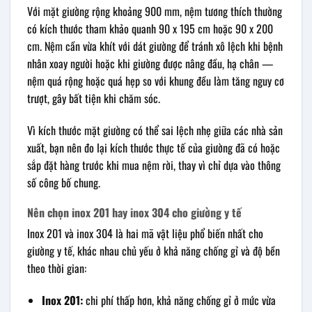
Với mặt giường rộng khoảng 900 mm, nệm tương thích thường
có kích thước tham khảo quanh 90 x 195 cm hoặc 90 x 200
cm. Nệm cần vừa khít với dát giường để tránh xô lệch khi bệnh
nhân xoay người hoặc khi giường được nâng đầu, hạ chân —
nệm quá rộng hoặc quá hẹp so với khung đều làm tăng nguy cơ
trượt, gây bất tiện khi chăm sóc.
Vì kích thước mặt giường có thể sai lệch nhẹ giữa các nhà sản
xuất, bạn nên đo lại kích thước thực tế của giường đã có hoặc
sắp đặt hàng trước khi mua nệm rời, thay vì chỉ dựa vào thông
số công bố chung.
Nên chọn inox 201 hay inox 304 cho giường y tế
Inox 201 và inox 304 là hai mã vật liệu phổ biến nhất cho
giường y tế, khác nhau chủ yếu ở khả năng chống gỉ và độ bền
theo thời gian:
Inox 201:
chi phí thấp hơn, khả năng chống gỉ ở mức vừa