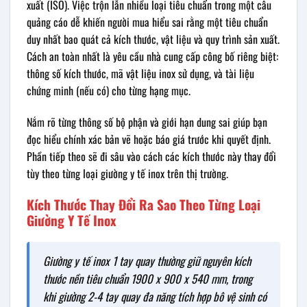
xuất (ISO). Việc trộn lẫn nhiều loại tiêu chuẩn trong một câu
quảng cáo dễ khiến người mua hiểu sai rằng một tiêu chuẩn
duy nhất bao quát cả kích thước, vật liệu và quy trình sản xuất.
Cách an toàn nhất là yêu cầu nhà cung cấp công bố riêng biệt:
thông số kích thước, mã vật liệu inox sử dụng, và tài liệu
chứng minh (nếu có) cho từng hạng mục.
Nắm rõ từng thông số bộ phận và giới hạn dung sai giúp bạn
đọc hiểu chính xác bản vẽ hoặc báo giá trước khi quyết định.
Phần tiếp theo sẽ đi sâu vào cách các kích thước này thay đổi
tùy theo từng loại giường y tế inox trên thị trường.
Kích Thước Thay Đổi Ra Sao Theo Từng Loại
Giường Y Tế Inox
Giường y tế inox 1 tay quay thường giữ nguyên kích
thước nền tiêu chuẩn 1900 x 900 x 540 mm, trong
khi giường 2-4 tay quay đa năng tích hợp bô vệ sinh có