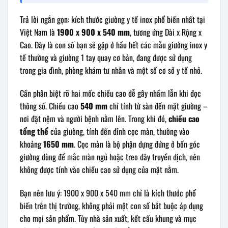
Trả lời ngắn gọn: kích thước giường y tế inox phổ biến nhất tại
Việt Nam là
1900 x 900 x 540 mm
, tương ứng Dài x Rộng x
Cao. Đây là con số bạn sẽ gặp ở hầu hết các mẫu giường inox y
tế thường và giường 1 tay quay cơ bản, đang được sử dụng
trong gia đình, phòng khám tư nhân và một số cơ sở y tế nhỏ.
Cần phân biệt rõ hai mốc chiều cao dễ gây nhầm lẫn khi đọc
thông số. Chiều cao
540 mm
chỉ tính từ sàn đến mặt giường –
nơi đặt nệm và người bệnh nằm lên. Trong khi đó,
chiều cao
tổng thể
của giường, tính đến đỉnh cọc màn, thường vào
khoảng
1650 mm
. Cọc màn là bộ phận dựng đứng ở bốn góc
giường dùng để mắc màn ngủ hoặc treo dây truyền dịch, nên
không được tính vào chiều cao sử dụng của mặt nằm.
Bạn nên lưu ý: 1900 x 900 x 540 mm chỉ là kích thước phổ
biến trên thị trường, không phải một con số bắt buộc áp dụng
cho mọi sản phẩm. Tùy nhà sản xuất, kết cấu khung và mục