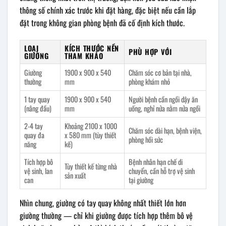
thông số chính xác trước khi đặt hàng, đặc biệt nếu cần lắp
đặt trong không gian phòng bệnh đã cố định kích thước.
LOẠI
KÍCH THƯỚC NỀN
PHÙ HỢP VỚI
GIƯỜNG
THAM KHẢO
Giường
1900 x 900 x 540
Chăm sóc cơ bản tại nhà,
thường
mm
phòng khám nhỏ
1 tay quay
1900 x 900 x 540
Người bệnh cần ngồi dậy ăn
(nâng đầu)
mm
uống, nghỉ nửa nằm nửa ngồi
2-4 tay
Khoảng 2100 x 1000
Chăm sóc dài hạn, bệnh viện,
quay đa
x 580 mm (tùy thiết
phòng hồi sức
năng
kế)
Tích hợp bô
Bệnh nhân hạn chế di
Tùy thiết kế từng nhà
vệ sinh, lan
chuyển, cần hỗ trợ vệ sinh
sản xuất
can
tại giường
Nhìn chung, giường có tay quay không nhất thiết lớn hơn
giường thường — chỉ khi giường được tích hợp thêm bô vệ