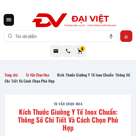
CƠ KHÍ ĐẠI VIỆT CUNG CẤP THIẾT BỊ BẾP CÔNG NGHIỆP INOX
0
Trang chủ
Tư Vấn Chọn Mua
Kích Thước Giường Y Tế Inox Chuẩn: Thông Số
-
-
Chi Tiết Và Cách Chọn Phù Hợp
TƯ VẤN CHỌN MUA
Kích Thước Giường Y Tế Inox Chuẩn:
Thông Số Chi Tiết Và Cách Chọn Phù
Hợp