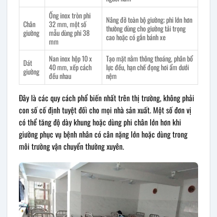
Ống inox tròn phi
Nâng đỡ toàn bộ giường; phi lớn hơn
Chân
32 mm, một số
thường dùng cho giường tải trọng
giường
mẫu dùng phi 38
cao hoặc có gắn bánh xe
mm
Nan inox hộp 10 x
Tạo mặt nằm thông thoáng, phân bổ
Dát
40 mm, xếp cách
lực đều, hạn chế đọng hơi ẩm dưới
giường
đều nhau
nệm
Đây là các quy cách phổ biến nhất trên thị trường, không phải
con số cố định tuyệt đối cho mọi nhà sản xuất. Một số đơn vị
có thể tăng độ dày khung hoặc dùng phi chân lớn hơn khi
giường phục vụ bệnh nhân có cân nặng lớn hoặc dùng trong
môi trường vận chuyển thường xuyên.