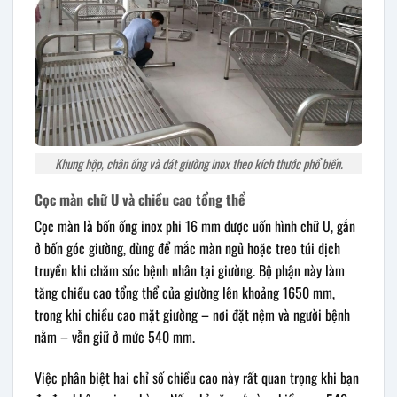
Khung hộp, chân ống và dát giường inox theo kích thước phổ biến.
Cọc màn chữ U và chiều cao tổng thể
Cọc màn là bốn ống inox phi 16 mm được uốn hình chữ U, gắn
ở bốn góc giường, dùng để mắc màn ngủ hoặc treo túi dịch
truyền khi chăm sóc bệnh nhân tại giường. Bộ phận này làm
tăng chiều cao tổng thể của giường lên khoảng 1650 mm,
trong khi chiều cao mặt giường – nơi đặt nệm và người bệnh
nằm – vẫn giữ ở mức 540 mm.
Việc phân biệt hai chỉ số chiều cao này rất quan trọng khi bạn