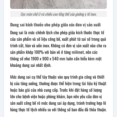
Cọc màn chữ U và chiều cao tổng thể của giường y tế inox.
Dung sai kích thước cho phép giữa các đơn vị sản xuất
Dung sai là mức chênh lệch cho phép giữa kích thước thực tế
của sản phẩm và số liệu công bố, xuất phát từ sai số trong quá
trình cắt, hàn và uốn inox. Không có đơn vị sản xuất nào cho ra
sản phẩm khớp 100% với bản vẽ ở từng milimet, nên các
thông số như 1900 x 900 x 540 mm luôn cần hiểu kèm một
khoảng dung sai nhất định.
Mức dung sai cụ thể tùy thuộc vào quy trình gia công và thiết
bị của từng xưởng, thường được thể hiện trong tài liệu kỹ thuật
hoặc báo giá của nhà cung cấp. Trước khi đặt hàng số lượng
lớn cho bệnh viện hoặc phòng khám, bạn nên yêu cầu đơn vị
sản xuất công bố rõ mức dung sai áp dụng, tránh trường hợp lô
hàng thực tế lệch nhiều so với thông số ban đầu đã thỏa thuận.