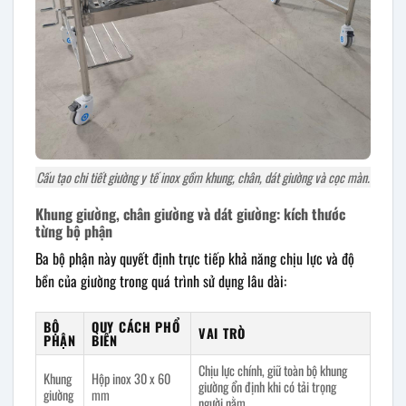
Cấu tạo chi tiết giường y tế inox gồm khung, chân, dát giường và cọc màn.
Khung giường, chân giường và dát giường: kích thước
từng bộ phận
Ba bộ phận này quyết định trực tiếp khả năng chịu lực và độ
bền của giường trong quá trình sử dụng lâu dài:
BỘ
QUY CÁCH PHỔ
VAI TRÒ
PHẬN
BIẾN
Chịu lực chính, giữ toàn bộ khung
Khung
Hộp inox 30 x 60
giường ổn định khi có tải trọng
giường
mm
người nằm