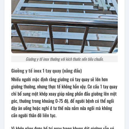
Giường y tế inox thường với kích thước nền tiêu chuẩn.
Giường y tế inox 1 tay quay (nâng đầu)
Nhiều người mặc định rằng giường có tay quay sẽ lớn hơn
giường thường, nhưng thực tế không hẳn vậy. Cơ cấu 1 tay quay
chỉ bổ sung một khớp xoay giúp nâng phần đầu giường lên một
góc, thường trong khoảng 0-75 độ, để người bệnh có thể ngồi
dậy ăn uống hoặc nghỉ ở tư thế nửa nằm nửa ngồi mà không
cần người thân đỡ liên tục.
Vì khớp nâng được bố trí ngay trong khung dát giường sẵn có,