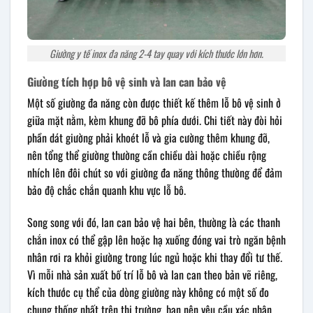
Giường y tế inox đa năng 2-4 tay quay với kích thước lớn hơn.
Giường tích hợp bô vệ sinh và lan can bảo vệ
Một số giường đa năng còn được thiết kế thêm lỗ bô vệ sinh ở
giữa mặt nằm, kèm khung đỡ bô phía dưới. Chi tiết này đòi hỏi
phần dát giường phải khoét lỗ và gia cường thêm khung đỡ,
nên tổng thể giường thường cần chiều dài hoặc chiều rộng
nhích lên đôi chút so với giường đa năng thông thường để đảm
bảo độ chắc chắn quanh khu vực lỗ bô.
Song song với đó, lan can bảo vệ hai bên, thường là các thanh
chắn inox có thể gập lên hoặc hạ xuống đóng vai trò ngăn bệnh
nhân rơi ra khỏi giường trong lúc ngủ hoặc khi thay đổi tư thế.
Vì mỗi nhà sản xuất bố trí lỗ bô và lan can theo bản vẽ riêng,
kích thước cụ thể của dòng giường này không có một số đo
chung thống nhất trên thị trường, bạn nên yêu cầu xác nhận