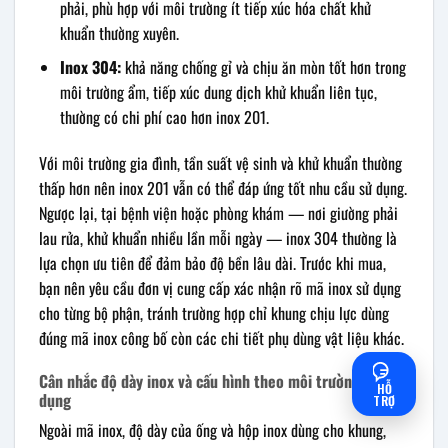
phải, phù hợp với môi trường ít tiếp xúc hóa chất khử
khuẩn thường xuyên.
Inox 304:
khả năng chống gỉ và chịu ăn mòn tốt hơn trong
môi trường ẩm, tiếp xúc dung dịch khử khuẩn liên tục,
thường có chi phí cao hơn inox 201.
Với môi trường gia đình, tần suất vệ sinh và khử khuẩn thường
thấp hơn nên inox 201 vẫn có thể đáp ứng tốt nhu cầu sử dụng.
Ngược lại, tại bệnh viện hoặc phòng khám — nơi giường phải
lau rửa, khử khuẩn nhiều lần mỗi ngày — inox 304 thường là
lựa chọn ưu tiên để đảm bảo độ bền lâu dài. Trước khi mua,
bạn nên yêu cầu đơn vị cung cấp xác nhận rõ mã inox sử dụng
cho từng bộ phận, tránh trường hợp chỉ khung chịu lực dùng
đúng mã inox công bố còn các chi tiết phụ dùng vật liệu khác.
Cân nhắc độ dày inox và cấu hình theo môi trường sử
HỖ
dụng
TRỢ
Ngoài mã inox, độ dày của ống và hộp inox dùng cho khung,