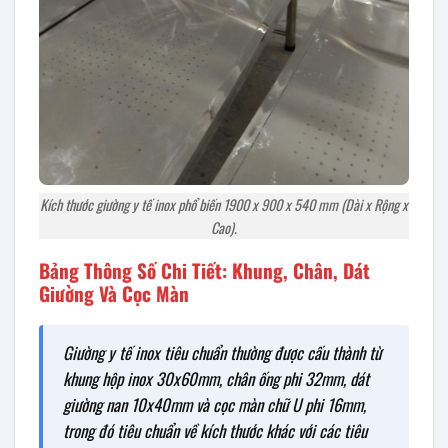
Kích thước giường y tế inox phổ biến 1900 x 900 x 540 mm (Dài x Rộng x
Cao).
Bảng Thông Số Chi Tiết: Khung, Chân, Dát
Giường Và Cọc Màn
Giường y tế inox tiêu chuẩn thường được cấu thành từ
khung hộp inox 30x60mm, chân ống phi 32mm, dát
giường nan 10x40mm và cọc màn chữ U phi 16mm,
trong đó tiêu chuẩn về kích thước khác với các tiêu