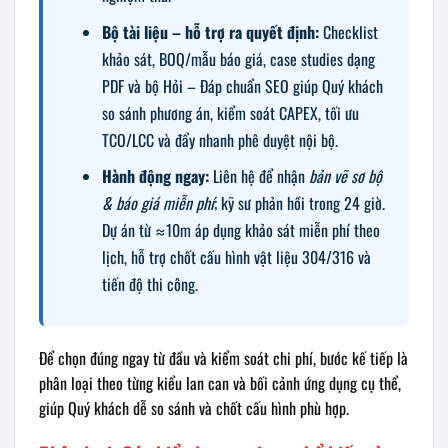
Bộ tài liệu – hỗ trợ ra quyết định:
Checklist
khảo sát, BOQ/mẫu báo giá, case studies dạng
PDF và bộ Hỏi – Đáp chuẩn SEO giúp Quý khách
so sánh phương án, kiểm soát CAPEX, tối ưu
TCO/LCC và đẩy nhanh phê duyệt nội bộ.
Hành động ngay:
Liên hệ để nhận
bản vẽ sơ bộ
& báo giá miễn phí
; kỹ sư phản hồi trong 24 giờ.
Dự án từ ≈10m áp dụng khảo sát miễn phí theo
lịch, hỗ trợ chốt cấu hình vật liệu 304/316 và
tiến độ thi công.
Để chọn đúng ngay từ đầu và kiểm soát chi phí, bước kế tiếp là
phân loại theo từng kiểu lan can và bối cảnh ứng dụng cụ thể,
giúp Quý khách dễ so sánh và chốt cấu hình phù hợp.