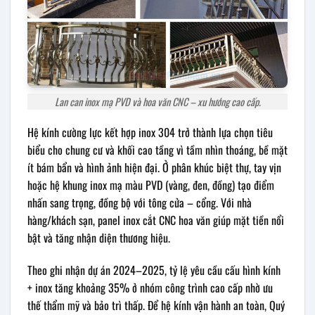
Lan can inox mạ PVD và hoa văn CNC – xu hướng cao cấp.
Hệ kính cường lực kết hợp inox 304 trở thành lựa chọn tiêu
biểu cho chung cư và khối cao tầng vì tầm nhìn thoáng, bề mặt
ít bám bẩn và hình ảnh hiện đại. Ở phân khúc biệt thự, tay vịn
hoặc hệ khung inox mạ màu PVD (vàng, đen, đồng) tạo điểm
nhấn sang trọng, đồng bộ với tông cửa – cổng. Với nhà
hàng/khách sạn, panel inox cắt CNC hoa văn giúp mặt tiền nổi
bật và tăng nhận diện thương hiệu.
Theo ghi nhận dự án 2024–2025, tỷ lệ yêu cầu cấu hình kính
+ inox tăng khoảng 35% ở nhóm công trình cao cấp nhờ ưu
thế thẩm mỹ và bảo trì thấp. Để hệ kính vận hành an toàn, Quý