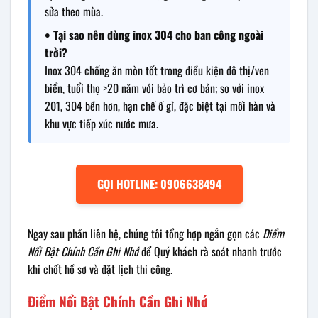
sửa theo mùa.
• Tại sao nên dùng inox 304 cho ban công ngoài
trời?
Inox 304 chống ăn mòn tốt trong điều kiện đô thị/ven
biển, tuổi thọ >20 năm với bảo trì cơ bản; so với inox
201, 304 bền hơn, hạn chế ố gỉ, đặc biệt tại mối hàn và
khu vực tiếp xúc nước mưa.
GỌI HOTLINE: 0906638494
Ngay sau phần liên hệ, chúng tôi tổng hợp ngắn gọn các
Điểm
Nổi Bật Chính Cần Ghi Nhớ
để Quý khách rà soát nhanh trước
khi chốt hồ sơ và đặt lịch thi công.
Điểm Nổi Bật Chính Cần Ghi Nhớ