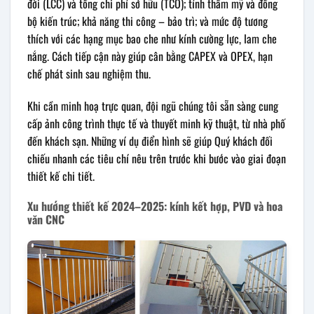
đời (LCC) và tổng chi phí sở hữu (TCO); tính thẩm mỹ và đồng
bộ kiến trúc; khả năng thi công – bảo trì; và mức độ tương
thích với các hạng mục bao che như kính cường lực, lam che
nắng. Cách tiếp cận này giúp cân bằng CAPEX và OPEX, hạn
chế phát sinh sau nghiệm thu.
Khi cần minh hoạ trực quan, đội ngũ chúng tôi sẵn sàng cung
cấp ảnh công trình thực tế và thuyết minh kỹ thuật, từ nhà phố
đến khách sạn. Những ví dụ điển hình sẽ giúp Quý khách đối
chiếu nhanh các tiêu chí nêu trên trước khi bước vào giai đoạn
thiết kế chi tiết.
Xu hướng thiết kế 2024–2025: kính kết hợp, PVD và hoa
văn CNC