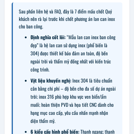
Sau phần liên hệ và FAQ, đây là 7 điểm mấu chốt Quý
khách nên rà lại trước khi chốt phương án lan can inox
cho ban công.
Định nghĩa cốt lõi:
“Mẫu lan can inox ban công
đẹp” là hệ lan can sử dụng inox (phổ biến là
304) được thiết kế bảo đảm an toàn, độ bền
ngoài trời và thẩm mỹ đồng nhất với kiến trúc
công trình.
Vật liệu khuyến nghị:
Inox 304 là tiêu chuẩn
cân bằng chi phí – độ bền cho đa số dự án ngoài
trời; inox 316 phù hợp khu vực ven biển/ẩm
muối; hoàn thiện PVD và họa tiết CNC dành cho
hạng mục cao cấp, yêu cầu nhấn mạnh nhận
diện thẩm mỹ.
6 kiểu cấu hình phổ biến:
Thanh ngang; thanh