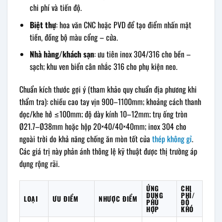
chi phí và tiến độ.
Biệt thự
: hoa văn CNC hoặc PVD để tạo điểm nhấn mặt
tiền, đồng bộ màu cổng – cửa.
Nhà hàng/khách sạn
: ưu tiên inox 304/316 cho bền –
sạch; khu ven biển cân nhắc 316 cho phụ kiện neo.
Chuẩn kích thước gợi ý (tham khảo quy chuẩn địa phương khi
thẩm tra): chiều cao tay vịn 900–1100mm; khoảng cách thanh
dọc/khe hở ≤100mm; độ dày kính 10–12mm; trụ ống tròn
Ø21.7–Ø38mm hoặc hộp 20×40/40×40mm; inox 304 cho
ngoài trời do khả năng chống ăn mòn tốt của
thép không gỉ
.
Các giá trị này phản ánh thông lệ kỹ thuật được thị trường áp
dụng rộng rãi.
ỨNG
CHI
DỤNG
PHÍ/
LOẠI
ƯU ĐIỂM
NHƯỢC ĐIỂM
PHÙ
ĐỘ
HỢP
KHÓ