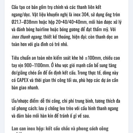
Cấu tạo cơ bản gồm trụ chính và các thanh liên kết
ngang/dọc. Vật liệu khuyến nghị là inox 304, sử dụng ống tròn
Ø21.7–Ø38mm hoặc hộp 20×40/40×40mm, mối hàn được xử lý
và đánh bóng hairline hoặc bóng gương để đạt thẩm mỹ. Với
inox thanh ngang
, thiết kế thoáng, hiện đại; còn thanh dọc an
toàn hơn với gia đình có trẻ nhỏ.
Tiêu chuẩn an toàn nên kiểm soát khe hở ≤100mm, chiều cao
tay vịn 900–1100mm. Ở khu vực gió mạnh cần bổ sung tăng
đơ/giằng chéo ẩn để ổn định kết cấu. Trong thực tế, dòng này
có CAPEX và thời gian thi công tối ưu, phù hợp các dự án cần
bàn giao nhanh.
Ưu/nhược điểm: dễ thi công, chi phí trung bình, tương thích đa
số phong cách; lưu ý chống leo trèo với cấu hình thanh ngang
và đảm bảo mối hàn kín để tránh ố gỉ về sau.
Lan can inox hộp: kết cấu chắc và phong cách công