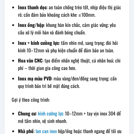
Inox thanh dọc
: an toàn chống trèo tốt, nhịp điệu thị giác
rõ; cần đảm bảo khoảng cách khe ≤100mm.
Inox ống/hộp
: khung hàn kín chắc, cảm giác vững; yêu
cầu xử lý mối hàn và đánh bóng chuẩn.
Inox + kính cường lực
: tầm nhìn mở, sang trọng; đòi hỏi
kính 10–12mm và phụ kiện chuẩn để đảm bảo an toàn.
Hoa văn CNC
: tạo điểm nhấn nghệ thuật, cá nhân hoá; chi
phí – thời gian gia công cao hơn.
Inox mạ màu PVD
: màu vàng/đen/đồng sang trọng; cần
quy trình bảo trì bề mặt đúng cách.
Gợi ý theo công trình:
Chung cư
:
kính cường lực
10–12mm + tay vịn inox 304 để
mở tầm nhìn, vệ sinh nhanh.
Nhà phố
:
lan can inox
hộp/ống hoặc thanh ngang để tối ưu