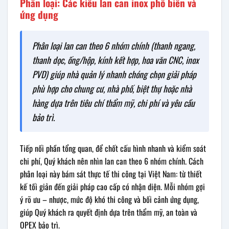
Phân loại: Các kiểu lan can inox phổ biến và
ứng dụng
Phân loại lan can theo 6 nhóm chính (thanh ngang,
thanh dọc, ống/hộp, kính kết hợp, hoa văn CNC, inox
PVD) giúp nhà quản lý nhanh chóng chọn giải pháp
phù hợp cho chung cư, nhà phố, biệt thự hoặc nhà
hàng dựa trên tiêu chí thẩm mỹ, chi phí và yêu cầu
bảo trì.
Tiếp nối phần tổng quan, để chốt cấu hình nhanh và kiểm soát
chi phí, Quý khách nên nhìn lan can theo 6 nhóm chính. Cách
phân loại này bám sát thực tế thi công tại Việt Nam: từ thiết
kế tối giản đến giải pháp cao cấp có nhận diện. Mỗi nhóm gợi
ý rõ ưu – nhược, mức độ khó thi công và bối cảnh ứng dụng,
giúp Quý khách ra quyết định dựa trên thẩm mỹ, an toàn và
OPEX bảo trì.