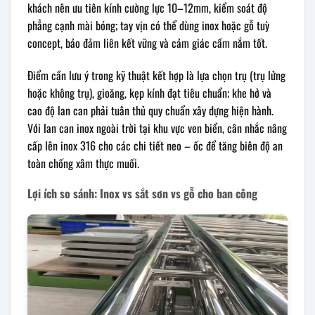
khách nên ưu tiên kính cường lực 10–12mm, kiểm soát độ
phẳng cạnh mài bóng; tay vịn có thể dùng inox hoặc gỗ tuỳ
concept, bảo đảm liên kết vững và cảm giác cầm nắm tốt.
Điểm cần lưu ý trong kỹ thuật kết hợp là lựa chọn trụ (trụ lửng
hoặc không trụ), gioăng, kẹp kính đạt tiêu chuẩn; khe hở và
cao độ lan can phải tuân thủ quy chuẩn xây dựng hiện hành.
Với lan can inox ngoài trời tại khu vực ven biển, cân nhắc nâng
cấp lên inox 316 cho các chi tiết neo – ốc để tăng biên độ an
toàn chống xâm thực muối.
Lợi ích so sánh: Inox vs sắt sơn vs gỗ cho ban công