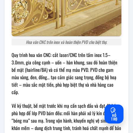
Hoa văn CNC trên inox và hoàn thiện PVD cho biệt thự.
Quy trình hoa văn CNC: cắt laser/CNC trên tấm inox 1.5–
3.0mm, gia công cạnh – uốn – hàn khung, sau đó hoàn thiện
bề mặt (hairline/BA) và có thể mạ màu PVD. PVD cho gam
màu vàng, đen, đồng… tạo cảm giác sang trọng, đồng bộ hoạ
tiết – màu sắc mặt tiền, phù hợp biệt thự và nhà hàng cao
cấp.
Về kỹ thuật, bề mặt trước khi mạ cần sạch dầu và đạt độ bóng
phù hợp để lớp PVD bám đều; mối hàn phải xử lý kín để tránh
HỖ
TRỢ
“bóng ma” sau mạ. Trong vận hành, khuyến nghị vệ sinh bằng
khăn mềm – dung dịch trung tính, tránh hoá chất mạnh để bảo