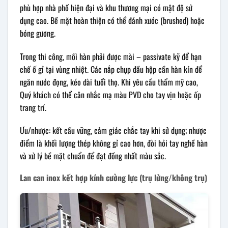
phù hợp nhà phố hiện đại và khu thương mại có mật độ sử
dụng cao. Bề mặt hoàn thiện có thể đánh xước (brushed) hoặc
bóng gương.
Trong thi công, mối hàn phải được mài – passivate kỹ để hạn
chế ố gỉ tại vùng nhiệt. Các nắp chụp đầu hộp cần hàn kín để
ngăn nước đọng, kéo dài tuổi thọ. Khi yêu cầu thẩm mỹ cao,
Quý khách có thể cân nhắc mạ màu PVD cho tay vịn hoặc ốp
trang trí.
Ưu/nhược: kết cấu vững, cảm giác chắc tay khi sử dụng; nhược
điểm là khối lượng thép không gỉ cao hơn, đòi hỏi tay nghề hàn
và xử lý bề mặt chuẩn để đạt đồng nhất màu sắc.
Lan can inox kết hợp kính cường lực (trụ lửng/không trụ)