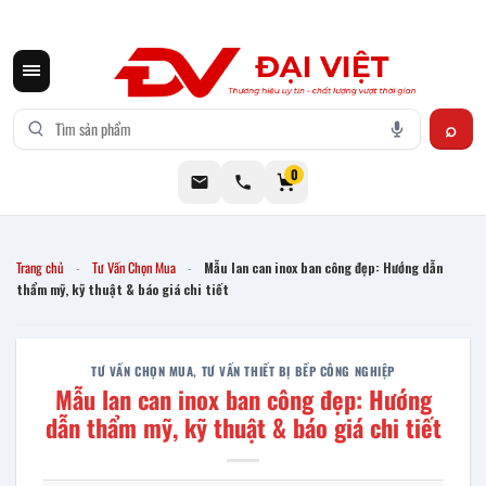
CƠ KHÍ ĐẠI VIỆT CUNG CẤP THIẾT BỊ BẾP CÔNG NGHIỆP INOX
0
Trang chủ
Tư Vấn Chọn Mua
Mẫu lan can inox ban công đẹp: Hướng dẫn
-
-
thẩm mỹ, kỹ thuật & báo giá chi tiết
TƯ VẤN CHỌN MUA
,
TƯ VẤN THIẾT BỊ BẾP CÔNG NGHIỆP
Mẫu lan can inox ban công đẹp: Hướng
dẫn thẩm mỹ, kỹ thuật & báo giá chi tiết