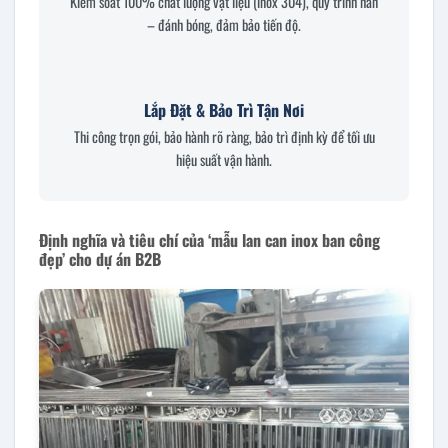
Kiểm soát 100% chất lượng vật liệu (inox 304), quy trình hàn
– đánh bóng, đảm bảo tiến độ.
Lắp Đặt & Bảo Trì Tận Nơi
Thi công trọn gói, bảo hành rõ ràng, bảo trì định kỳ để tối ưu
hiệu suất vận hành.
Định nghĩa và tiêu chí của ‘mẫu lan can inox ban công
đẹp’ cho dự án B2B