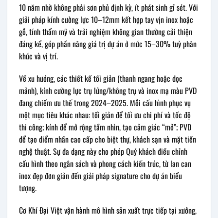
10 năm nhờ không phải sơn phủ định kỳ, ít phát sinh gỉ sét. Với
giải pháp kính cường lực 10–12mm kết hợp tay vịn inox hoặc
gỗ, tính thẩm mỹ và trải nghiệm không gian thường cải thiện
đáng kể, góp phần nâng giá trị dự án ở mức 15–30% tuỳ phân
khúc và vị trí.
Về xu hướng, các thiết kế tối giản (thanh ngang hoặc dọc
mảnh), kính cường lực trụ lửng/không trụ và inox mạ màu PVD
đang chiếm ưu thế trong 2024–2025. Mỗi cấu hình phục vụ
một mục tiêu khác nhau: tối giản để tối ưu chi phí và tốc độ
thi công; kính để mở rộng tầm nhìn, tạo cảm giác “mở”; PVD
để tạo điểm nhấn cao cấp cho biệt thự, khách sạn và mặt tiền
nghệ thuật. Sự đa dạng này cho phép Quý khách điều chỉnh
cấu hình theo ngân sách và phong cách kiến trúc, từ lan can
inox đẹp đơn giản đến giải pháp signature cho dự án biểu
tượng.
Cơ Khí Đại Việt vận hành mô hình sản xuất trực tiếp tại xưởng,