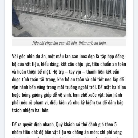
Tiêu chí chọn lan can: độ bền, thẩm mỹ, an toàn.
Với góc nhìn dự án, một mẫu lan can inox đẹp là tập hợp đồng
bộ của vật liệu, kiểu dáng, kết cấu chịu lực, tiêu chuẩn an toàn
và hoàn thiện bề mặt. Hệ trụ – tay vịn – thanh liên kết cần
được tính toán tải trọng, khe hở an toàn và chi tiết neo lắp để
vận hành bền vững trong môi trường ngoài trời. Bề mặt hairline
hoặc bóng gương giúp dễ vệ sinh, hạn chế xước vặt; bảo hành
phải nêu rõ phạm vi, điều kiện và chu kỳ kiểm tra để đảm bảo
trách nhiệm hai bên.
Để ra quyết định nhanh, Quý khách có thể đánh giá theo 5
nhóm tiêu chí: độ bền vật liệu và chống ăn mòn; chi phí vòng