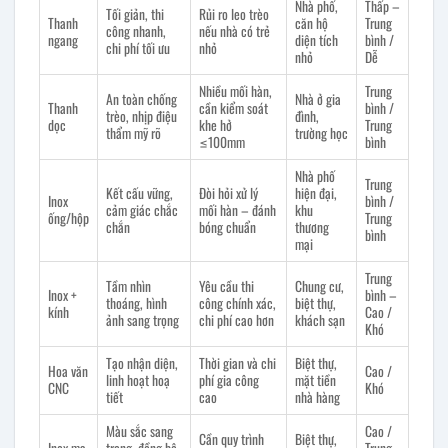
Nhà phố,
Thấp –
Tối giản, thi
Rủi ro leo trèo
Thanh
căn hộ
Trung
công nhanh,
nếu nhà có trẻ
ngang
diện tích
bình /
chi phí tối ưu
nhỏ
nhỏ
Dễ
Nhiều mối hàn,
Trung
An toàn chống
Nhà ở gia
Thanh
cần kiểm soát
bình /
trèo, nhịp điệu
đình,
dọc
khe hở
Trung
thẩm mỹ rõ
trường học
≤100mm
bình
Nhà phố
Trung
Kết cấu vững,
Đòi hỏi xử lý
hiện đại,
Inox
bình /
cảm giác chắc
mối hàn – đánh
khu
ống/hộp
Trung
chắn
bóng chuẩn
thương
bình
mại
Trung
Tầm nhìn
Yêu cầu thi
Chung cư,
Inox +
bình –
thoáng, hình
công chính xác,
biệt thự,
kính
Cao /
ảnh sang trọng
chi phí cao hơn
khách sạn
Khó
Tạo nhận diện,
Thời gian và chi
Biệt thự,
Hoa văn
Cao /
linh hoạt hoạ
phí gia công
mặt tiền
CNC
Khó
tiết
cao
nhà hàng
Màu sắc sang
Cao /
Cần quy trình
Biệt thự,