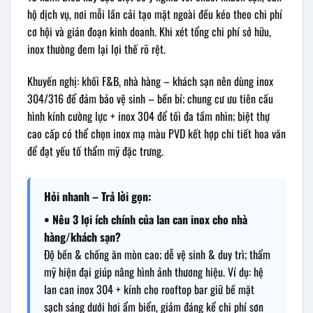
hộ dịch vụ, nơi mỗi lần cải tạo mặt ngoài đều kéo theo chi phí
cơ hội và gián đoạn kinh doanh. Khi xét tổng chi phí sở hữu,
inox thường đem lại lợi thế rõ rệt.
Khuyến nghị: khối F&B, nhà hàng – khách sạn nên dùng inox
304/316 để đảm bảo vệ sinh – bền bỉ; chung cư ưu tiên cấu
hình kính cường lực + inox 304 để tối đa tầm nhìn; biệt thự
cao cấp có thể chọn inox mạ màu PVD kết hợp chi tiết hoa văn
để đạt yếu tố thẩm mỹ đặc trưng.
Hỏi nhanh – Trả lời gọn:
• Nêu 3 lợi ích chính của lan can inox cho nhà
hàng/khách sạn?
Độ bền & chống ăn mòn cao; dễ vệ sinh & duy trì; thẩm
mỹ hiện đại giúp nâng hình ảnh thương hiệu. Ví dụ: hệ
lan can inox 304 + kính cho rooftop bar giữ bề mặt
sạch sáng dưới hơi ẩm biển, giảm đáng kể chi phí sơn