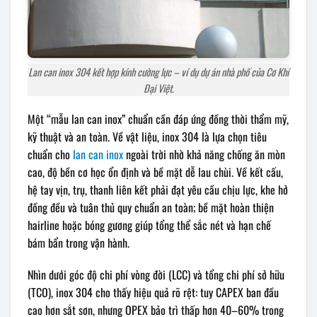
Lan can inox 304 kết hợp kính cường lực – ví dụ dự án nhà phố của Cơ Khí
Đại Việt.
Một “mẫu lan can inox” chuẩn cần đáp ứng đồng thời thẩm mỹ,
kỹ thuật và an toàn. Về vật liệu, inox 304 là lựa chọn tiêu
chuẩn cho
lan can inox
ngoài trời nhờ khả năng chống ăn mòn
cao, độ bền cơ học ổn định và bề mặt dễ lau chùi. Về kết cấu,
hệ tay vịn, trụ, thanh liên kết phải đạt yêu cầu chịu lực, khe hở
đồng đều và tuân thủ quy chuẩn an toàn; bề mặt hoàn thiện
hairline hoặc bóng gương giúp tổng thể sắc nét và hạn chế
bám bẩn trong vận hành.
Nhìn dưới góc độ chi phí vòng đời (LCC) và tổng chi phí sở hữu
(TCO), inox 304 cho thấy hiệu quả rõ rệt: tuy CAPEX ban đầu
cao hơn sắt sơn, nhưng OPEX bảo trì thấp hơn 40–60% trong