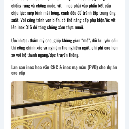
chống rung và chống nước, vít – neo phải vào phần kết cấu
chịu lực; mép kính mài bóng, cạnh đều để tránh tập trung ứng
suất. Với công trình ven biển, có thể nâng cấp phụ kiện/ốc vít
lên inox 316 để tăng chống xâm thực muối.
Ưu/nhược: thẩm mỹ cao, giúp không gian “mở”; đổi lại, yêu cầu
thi công chính xác và nghiệm thu nghiêm ngặt, chi phí cao hơn
so với hệ thanh ngang/dọc truyền thống.
Lan can inox hoa văn CNC & inox mạ màu (PVD) cho dự án
cao cấp