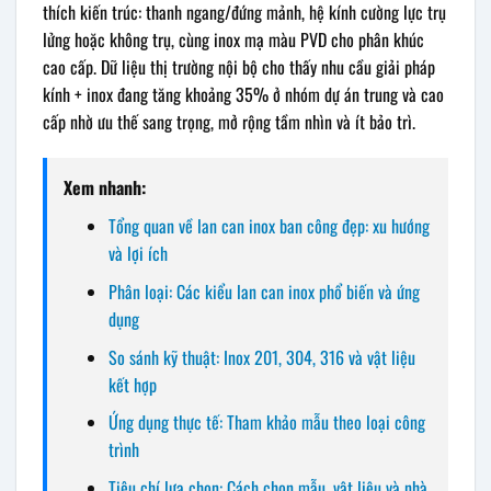
thích kiến trúc: thanh ngang/đứng mảnh, hệ kính cường lực trụ
lửng hoặc không trụ, cùng inox mạ màu PVD cho phân khúc
cao cấp. Dữ liệu thị trường nội bộ cho thấy nhu cầu giải pháp
kính + inox đang tăng khoảng 35% ở nhóm dự án trung và cao
cấp nhờ ưu thế sang trọng, mở rộng tầm nhìn và ít bảo trì.
Xem nhanh:
Tổng quan về lan can inox ban công đẹp: xu hướng
và lợi ích
Phân loại: Các kiểu lan can inox phổ biến và ứng
dụng
So sánh kỹ thuật: Inox 201, 304, 316 và vật liệu
kết hợp
Ứng dụng thực tế: Tham khảo mẫu theo loại công
trình
Tiêu chí lựa chọn: Cách chọn mẫu, vật liệu và nhà