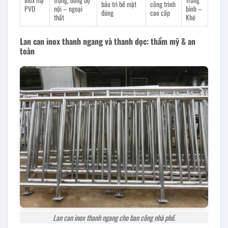
Inox mạ
trọng, đồng bộ
Trung
bảo trì bề mặt
công trình
PVD
nội – ngoại
bình –
đúng
cao cấp
thất
Khó
Lan can inox thanh ngang và thanh dọc: thẩm mỹ & an
toàn
Lan can inox thanh ngang cho ban công nhà phố.