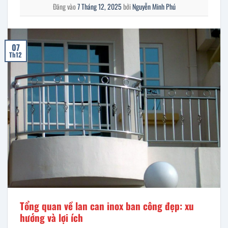
Đăng vào
7 Tháng 12, 2025
bởi
Nguyễn Minh Phú
07
Th12
Tổng quan về lan can inox ban công đẹp: xu
hướng và lợi ích