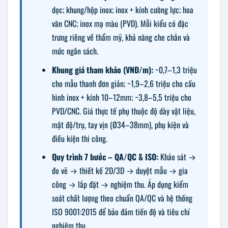
dọc; khung/hộp inox; inox + kính cường lực; hoa
văn CNC; inox mạ màu (PVD). Mỗi kiểu có đặc
trưng riêng về thẩm mỹ, khả năng che chắn và
mức ngân sách.
Khung giá tham khảo (VNĐ/m):
~0,7–1,3 triệu
cho mẫu thanh đơn giản; ~1,9–2,6 triệu cho cấu
hình inox + kính 10–12mm; ~3,8–5,5 triệu cho
PVD/CNC. Giá thực tế phụ thuộc độ dày vật liệu,
mật độ/trụ, tay vịn (Ø34–38mm), phụ kiện và
điều kiện thi công.
Quy trình 7 bước – QA/QC & ISO:
Khảo sát →
đo vẽ → thiết kế 2D/3D → duyệt mẫu → gia
công → lắp đặt → nghiệm thu. Áp dụng kiểm
soát chất lượng theo chuẩn QA/QC và hệ thống
ISO 9001:2015 để bảo đảm tiến độ và tiêu chí
nghiệm thu.