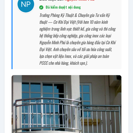
Đã kiểm duyệt nội dung
✔
Trưởng Phòng Kỹ Thuật & Chuyên gia Tư vấn Kỹ
thuật — Cơ Khí Đại Việt (Với hơn 10 năm kinh
nghiệm trong lĩnh vực thiết kế, gia công và thi công
hệ thống bếp công nghiệp, gia công inox các loại
Nguyễn Minh Phú là chuyên gia hàng đầu tại Cơ Khí
Đại Việt. Anh chuyên sâu về tối ưu hóa công suất,
lựa chọn vật liệu Inox, và các giải pháp an toàn
PCCC cho nhà hàng, khách sạn.).