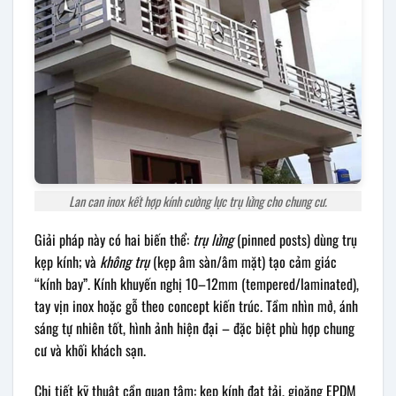
Lan can inox kết hợp kính cường lực trụ lửng cho chung cư.
Giải pháp này có hai biến thể:
trụ lửng
(pinned posts) dùng trụ
kẹp kính; và
không trụ
(kẹp âm sàn/âm mặt) tạo cảm giác
“kính bay”. Kính khuyến nghị 10–12mm (tempered/laminated),
tay vịn inox hoặc gỗ theo concept kiến trúc. Tầm nhìn mở, ánh
sáng tự nhiên tốt, hình ảnh hiện đại – đặc biệt phù hợp chung
cư và khối khách sạn.
Chi tiết kỹ thuật cần quan tâm: kẹp kính đạt tải, gioăng EPDM