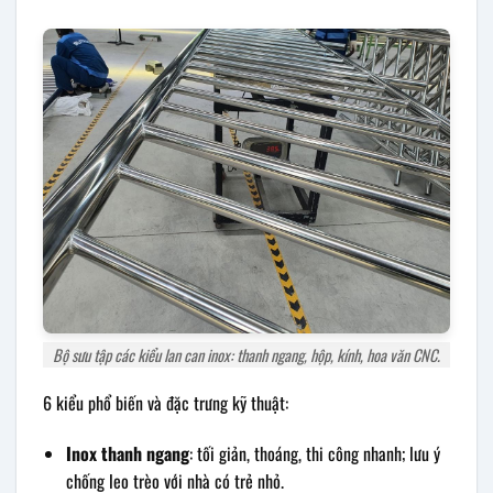
Bộ sưu tập các kiểu lan can inox: thanh ngang, hộp, kính, hoa văn CNC.
6 kiểu phổ biến và đặc trưng kỹ thuật:
Inox thanh ngang
: tối giản, thoáng, thi công nhanh; lưu ý
chống leo trèo với nhà có trẻ nhỏ.