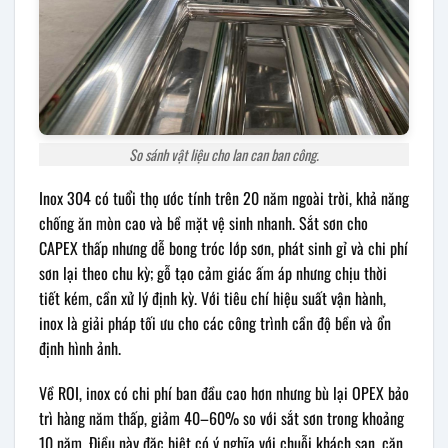
So sánh vật liệu cho lan can ban công.
Inox 304 có tuổi thọ ước tính trên 20 năm ngoài trời, khả năng
chống ăn mòn cao và bề mặt vệ sinh nhanh. Sắt sơn cho
CAPEX thấp nhưng dễ bong tróc lớp sơn, phát sinh gỉ và chi phí
sơn lại theo chu kỳ; gỗ tạo cảm giác ấm áp nhưng chịu thời
tiết kém, cần xử lý định kỳ. Với tiêu chí hiệu suất vận hành,
inox là giải pháp tối ưu cho các công trình cần độ bền và ổn
định hình ảnh.
Về ROI, inox có chi phí ban đầu cao hơn nhưng bù lại OPEX bảo
trì hàng năm thấp, giảm 40–60% so với sắt sơn trong khoảng
10 năm. Điều này đặc biệt có ý nghĩa với chuỗi khách sạn, căn