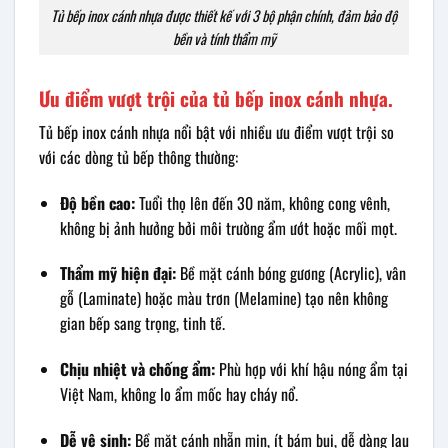
Tủ bếp inox cánh nhựa được thiết kế với 3 bộ phận chính, đảm bảo độ
bền và tính thẩm mỹ
Ưu điểm vượt trội của tủ bếp inox cánh nhựa.
Tủ bếp inox cánh nhựa nổi bật với nhiều ưu điểm vượt trội so
với các dòng tủ bếp thông thường:
Độ bền cao:
Tuổi thọ lên đến 30 năm, không cong vênh,
không bị ảnh hưởng bởi môi trường ẩm ướt hoặc mối mọt.
Thẩm mỹ hiện đại:
Bề mặt cánh bóng gương (Acrylic), vân
gỗ (Laminate) hoặc màu trơn (Melamine) tạo nên không
gian bếp sang trọng, tinh tế.
Chịu nhiệt và chống ẩm:
Phù hợp với khí hậu nóng ẩm tại
Việt Nam, không lo ẩm mốc hay cháy nổ.
Dễ vệ sinh:
Bề mặt cánh nhẵn mịn, ít bám bụi, dễ dàng lau