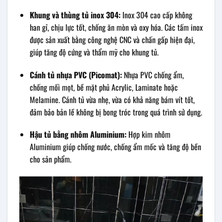
Khung và thùng tủ inox 304:
Inox 304 cao cấp không
han gỉ, chịu lực tốt, chống ăn mòn và oxy hóa. Các tấm inox
được sản xuất bằng công nghệ CNC và chấn gấp hiện đại,
giúp tăng độ cứng và thẩm mỹ cho khung tủ.
Cánh tủ nhựa PVC (Picomat):
Nhựa PVC chống ẩm,
chống mối mọt, bề mặt phủ Acrylic, Laminate hoặc
Melamine. Cánh tủ vừa nhẹ, vừa có khả năng bám vít tốt,
đảm bảo bản lề không bị bong tróc trong quá trình sử dụng.
Hậu tủ bằng nhôm Aluminium:
Hợp kim nhôm
Aluminium giúp chống nước, chống ẩm mốc và tăng độ bền
cho sản phẩm.