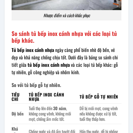
Nhược điểm và cách khắc phục
So sánh tủ bếp inox cánh nhựa với các loại tủ
bếp khác.
Tủ bếp inox cánh nhựa
ngày càng phổ biến nhờ độ bền, vẻ
đẹp và khả năng chống chịu tốt. Dưới đây là bảng so sánh chi
tiết giữa
tủ bếp inox cánh nhựa
và các loại tủ bếp khác: gỗ
tự nhiên, gỗ công nghiệp và nhôm kính.
So với tủ bếp gỗ tự nhiên.
TIÊU
TỦ BẾP INOX CÁNH
TỦ BẾP GỖ TỰ NHIÊN
CHÍ
NHỰA
Tuổi thọ lên đến
30 năm
,
Dễ bị mối mọt, cong vênh
Độ bền
không cong vênh, không mối
nếu không được xử lý tốt,
mọt, chống ẩm mốc tốt.
tuổi thọ thấp hơn.
Khả
Chống nước và độ ẩm tuyệt đối
Hấp thụ nước, dễ bị phồng