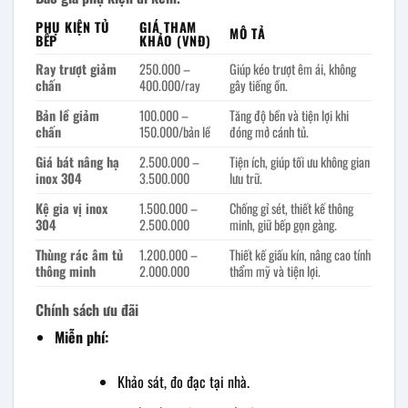
PHỤ KIỆN TỦ
GIÁ THAM
MÔ TẢ
BẾP
KHẢO (VNĐ)
Ray trượt giảm
250.000 –
Giúp kéo trượt êm ái, không
chấn
400.000/ray
gây tiếng ồn.
Bản lề giảm
100.000 –
Tăng độ bền và tiện lợi khi
chấn
150.000/bản lề
đóng mở cánh tủ.
Giá bát nâng hạ
2.500.000 –
Tiện ích, giúp tối ưu không gian
inox 304
3.500.000
lưu trữ.
Kệ gia vị inox
1.500.000 –
Chống gỉ sét, thiết kế thông
304
2.500.000
minh, giữ bếp gọn gàng.
Thùng rác âm tủ
1.200.000 –
Thiết kế giấu kín, nâng cao tính
thông minh
2.000.000
thẩm mỹ và tiện lợi.
Chính sách ưu đãi
Miễn phí:
Khảo sát, đo đạc tại nhà.