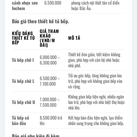
cánh nhựa sơn
6.500.000
phong cách nội thất tân cổ điển
Inchem
hoặc Bắc Âu.
Báo giá theo thiết kế tủ bếp.
GIÁ THAM
KIỂU DÁNG
KHẢO
THIẾT KẾ TỦ
MÔ TẢ
(VNĐ/M
BẾP
DÀI)
Thiết kế đơn giản, tiết kiệm không
6.000.000 –
Tủ bếp chữ I
gian, phù hợp với căn hộ nhỏ hoặc
6.300.000
nhà phố.
Tối ưu góc bếp, tăng không gian lưu
6.500.000 –
Tủ bếp chữ L
trữ, phù hợp với không gian bếp vừa
7.100.000
và rộng.
Không gian bếp tiện nghi, nhiều ngăn
7.000.000 –
Tủ bếp chữ U
lưu trữ, phù hợp với nhà biệt thự hoặc
7.500.000
nhà lớn.
Tủ bếp có
8.500.000 trở
Kết hợp bàn đảo tiện nghi, tạo điểm
bàn đảo
lên
nhấn sang trọng cho không gian bếp.
Báo giá phụ kiện đi kèm.