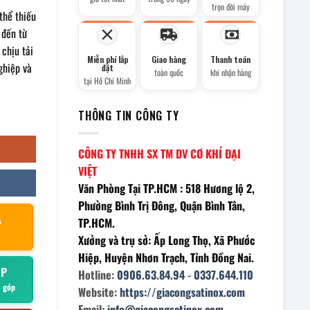
trọn đời máy
thể thiếu
 đến từ
 chịu tải
Miễn phí lắp
Giao hàng
Thanh toán
ghiệp và
đặt
toàn quốc
khi nhận hàng
tại Hồ Chí Minh
THÔNG TIN CÔNG TY
CÔNG TY TNHH SX TM DV CƠ KHÍ ĐẠI
VIỆT
Văn Phòng Tại TP.HCM : 518 Hương lộ 2,
Phường Bình Trị Đông, Quận Bình Tân,
À
TP.HCM.
Xưởng và trụ sở: Ấp Long Thọ, Xã Phước
Hiệp, Huyện Nhơn Trạch, Tỉnh Đồng Nai.
ÓP
Hotline:
0906.63.84.94
-
0337.644.110
ả góp
Website:
https://giacongsatinox.com
Email:
info@giacongsatinox.com