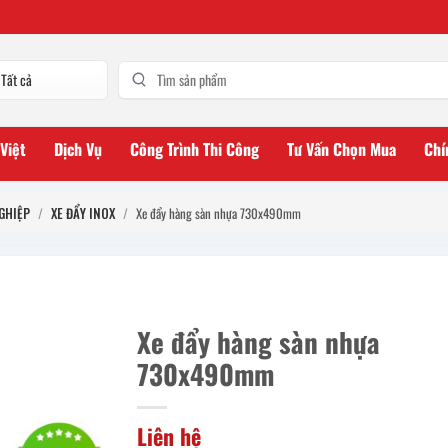
 Việt
Dịch Vụ
Công Trình Thi Công
Tư Vấn Chọn Mua
Chí
GHIỆP
/
XE ĐẨY INOX
/
Xe đẩy hàng sàn nhựa 730x490mm
Xe đẩy hàng sàn nhựa
730x490mm
Liên hệ