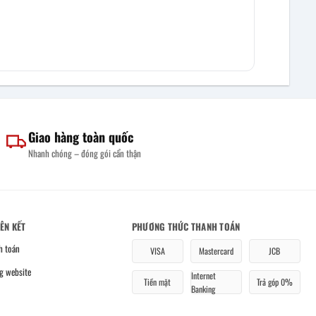
Giao hàng toàn quốc
Nhanh chóng – đóng gói cẩn thận
IÊN KẾT
PHƯƠNG THỨC THANH TOÁN
h toán
VISA
Mastercard
JCB
g website
Internet
Tiền mặt
Trả góp 0%
Banking