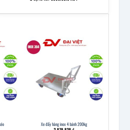
kéo
Xe đẩy hàng inox 4 bánh 200kg
2.879.838
₫