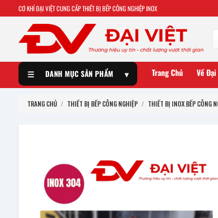
CƠ KHÍ ĐẠI VIỆT CUNG CẤP THIẾT BỊ BẾP CÔNG NGHIỆP INOX
Trang Chủ
Về Đại
☰
DANH MỤC SẢN PHẨM
▾
TRANG CHỦ
/
THIẾT BỊ BẾP CÔNG NGHIỆP
/
THIẾT BỊ INOX BẾP CÔNG N