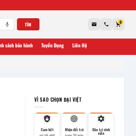
0
TÌM
nh sách bảo hành
Tuyển Dụng
Liên Hệ
VÌ SAO CHỌN ĐẠI VIỆT
Cam kết
Nhận đổi trả
Bảo trì vĩnh
viễn
giá tốt nhất
trong 30 ngày