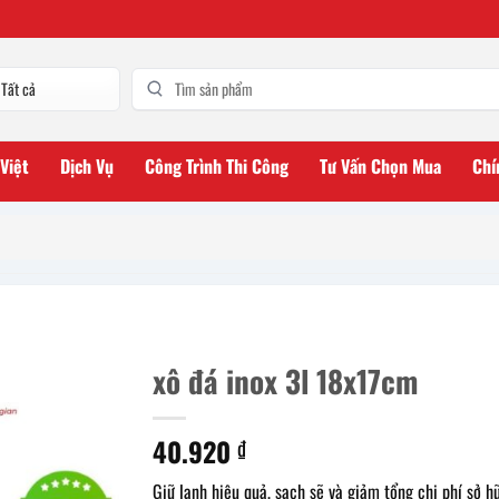
 Việt
Dịch Vụ
Công Trình Thi Công
Tư Vấn Chọn Mua
Chí
xô đá inox 3l 18x17cm
40.920
₫
Giữ lạnh hiệu quả, sạch sẽ và giảm tổng chi phí sở h