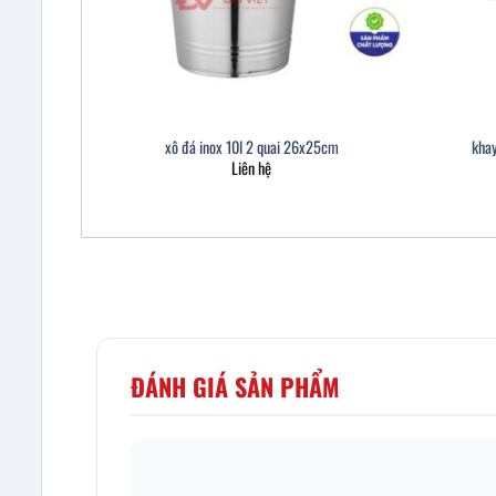
xô đá inox 10l 2 quai 26x25cm
kha
Liên hệ
ĐÁNH GIÁ SẢN PHẨM