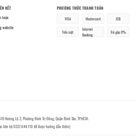
IÊN KẾT
PHƯƠNG THỨC THANH TOÁN
h toán
VISA
Mastercard
JCB
g website
Internet
Tiền mặt
Trả góp 0%
Banking
518 Hương Lộ 2, Phường Bình Trị Đông, Quận Bình Tân, TP.HCM.
ặc liên hệ 0337.644.110 để được hướng dẫn thêm)