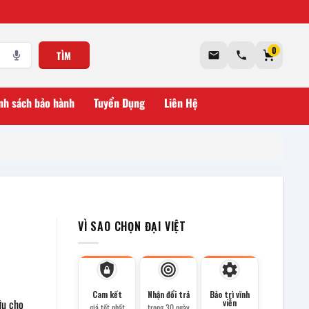
0
TÌM
nh sách bảo hành
Tuyển Dụng
Liên Hệ
VÌ SAO CHỌN ĐẠI VIỆT
Cam kết
Nhận đổi trả
Bảo trì vĩnh
ữu cho
viễn
giá tốt nhất
trong 30 ngày