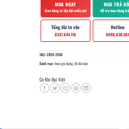
MUA NGAY
MUA TRẢ G
Giao hàng và lắp đặt miễn phí
Hỗ trợ mua hàng tr
Tổng đài tư vấn
Hotline
0337.644.110
0906.638.49
SKU:
CKDV-2066
Danh mục:
Inox gia dụng
,
Xô đá inox
Cơ Khí Đại Việt