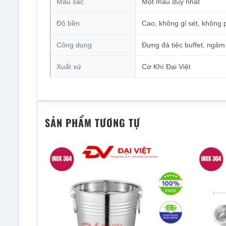
Màu sắc
Một màu duy nhất
Độ bền
Cao, không gỉ sét, không
Công dụng
Đựng đá tiệc buffet, ngâ
Xuất xứ
Cơ Khí Đại Việt
SẢN PHẨM TƯƠNG TỰ