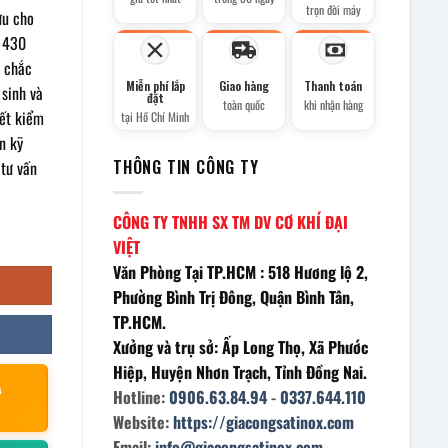
trọn đời máy
ưu cho
x 430
n chắc
Miễn phí lắp
Giao hàng
Thanh toán
 sinh và
đặt
toàn quốc
khi nhận hàng
kết kiểm
tại Hồ Chí Minh
n kỹ
THÔNG TIN CÔNG TY
 tư vấn
CÔNG TY TNHH SX TM DV CƠ KHÍ ĐẠI
VIỆT
Văn Phòng Tại TP.HCM : 518 Hương lộ 2,
Phường Bình Trị Đông, Quận Bình Tân,
TP.HCM.
Xưởng và trụ sở: Ấp Long Thọ, Xã Phước
Hiệp, Huyện Nhơn Trạch, Tỉnh Đồng Nai.
À
Hotline:
0906.63.84.94
-
0337.644.110
Website:
https://giacongsatinox.com
Email:
info@giacongsatinox.com