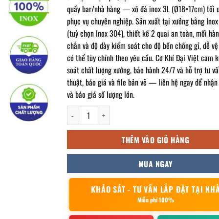
quầy bar/nhà hàng — xô đá inox 3L (Ø18×17cm) tối 
phục vụ chuyên nghiệp. Sản xuất tại xưởng bằng Ino
(tuỳ chọn Inox 304), thiết kế 2 quai an toàn, mối hà
chắn và độ dày kiểm soát cho độ bền chống gỉ, dễ vệ
có thể tùy chỉnh theo yêu cầu. Cơ Khí Đại Việt cam 
soát chất lượng xưởng, bảo hành 24/7 và hỗ trợ tư vấ
thuật, báo giá và file bản vẽ — liên hệ ngay để nhận
và báo giá số lượng lớn.
xô đá inox 3l 18x17cm số lượng
THÊM VÀO GIỎ HÀNG
MUA NGAY
KHẢO SÁT - TƯ VẤN LẮP ĐẶT TẠI NH
Miễn phí 100%