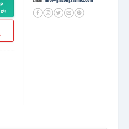
ÓP
ả góp
4