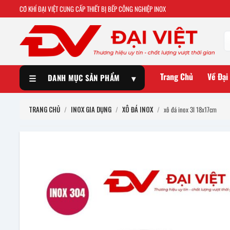
CƠ KHÍ ĐẠI VIỆT CUNG CẤP THIẾT BỊ BẾP CÔNG NGHIỆP INOX
Trang Chủ
Về Đại
☰
DANH MỤC SẢN PHẨM
▾
TRANG CHỦ
/
INOX GIA DỤNG
/
XÔ ĐÁ INOX
/
xô đá inox 3l 18x17cm