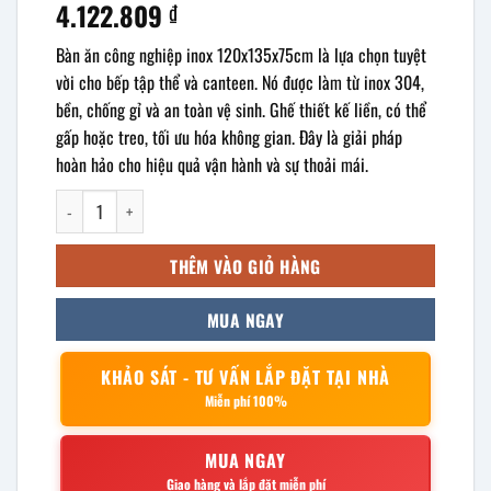
4.122.809
₫
Bàn ăn công nghiệp inox 120x135x75cm là lựa chọn tuyệt
vời cho bếp tập thể và canteen. Nó được làm từ inox 304,
bền, chống gỉ và an toàn vệ sinh. Ghế thiết kế liền, có thể
gấp hoặc treo, tối ưu hóa không gian. Đây là giải pháp
hoàn hảo cho hiệu quả vận hành và sự thoải mái.
bàn ăn công nghiệp inox 120x135x75cm số lượng
THÊM VÀO GIỎ HÀNG
MUA NGAY
KHẢO SÁT - TƯ VẤN LẮP ĐẶT TẠI NHÀ
Miễn phí 100%
MUA NGAY
Giao hàng và lắp đặt miễn phí