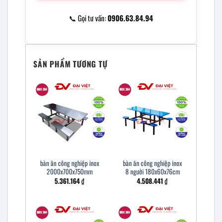
📞 Gọi tư vấn:
0906.63.84.94
SẢN PHẨM TƯƠNG TỰ
bàn ăn công nghiệp inox
bàn ăn công nghiệp inox
2000x700x750mm
8 người 180x60x76cm
5.361.164
₫
4.508.441
₫