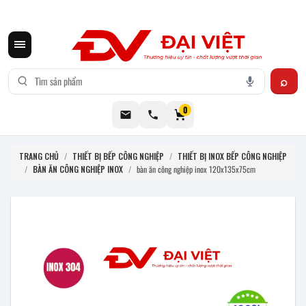
CƠ KHÍ ĐẠI VIỆT CUNG CẤP THIẾT BỊ BẾP CÔNG NGHIỆP INOX
0
TRANG CHỦ
/
THIẾT BỊ BẾP CÔNG NGHIỆP
/
THIẾT BỊ INOX BẾP CÔNG NGHIỆP
/
BÀN ĂN CÔNG NGHIỆP INOX
/
bàn ăn công nghiệp inox 120x135x75cm