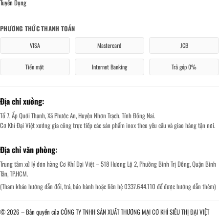
Tuyển Dụng
PHƯƠNG THỨC THANH TOÁN
VISA
Mastercard
JCB
Tiền mặt
Internet Banking
Trả góp 0%
Địa chỉ xưởng:
Tổ 7, Ấp Quới Thạnh, Xã Phước An, Huyện Nhơn Trạch, Tỉnh Đồng Nai.
Cơ Khí Đại Việt xưởng gia công trực tiếp các sản phẩm inox theo yêu cầu và giao hàng tận nơi.
Địa chỉ văn phòng:
Trung tâm xử lý đơn hàng Cơ Khí Đại Việt – 518 Hương Lộ 2, Phường Bình Trị Đông, Quận Bình
Tân, TP.HCM.
(Tham khảo hướng dẫn đổi, trả, bảo hành hoặc liên hệ 0337.644.110 để được hướng dẫn thêm)
© 2026 – Bản quyền của CÔNG TY TNHH SẢN XUẤT THƯƠNG MẠI CƠ KHÍ SIÊU THỊ ĐẠI VIỆT